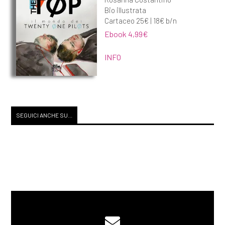
Bio illustrata
Cartaceo 25€ | 18€ b/n
Ebook 4,99€
INFO
SEGUICI ANCHE SU...