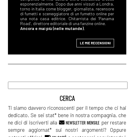
esponenzialmente. Dopo due anni vissuti a Londra,
torno in Italia come blogger, giornalista, recensore
di fumetti e sceneggiatore di un fumetto online per
una nota casa editrice. Chitarrista dei ‘Panama
Road’, direttore editoriale di una fanzine online.
Ancora e mai più (nelle mutande)
,
LE MIE RECENSIONI
Ti siamo davvero riconoscenti per il tempo che ci hai
dedicato. Se sei stat* bene in nostra compagnia, che
ne dici di iscriverti alla
per restare
NEWSLETTER MENSILE
sempre aggiornat* sui nostri argomenti? Oppure