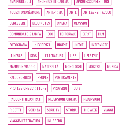
#MAIPIÙDEBOLI
#NONGIUSTIFICAREMAI
#PROFESSIONELETTORE
#QUESTONONÈAMORE
ANTEPRIMA
ARTE
ARTE&SPETTACOLO
BENESSERE
BLOC NOTES
CINEMA
CLASSICI
COMUNICATO STAMPA
ECO
EDITORIALE
EXPAT
FILM
FOTOGRAFIA
IN EVIDENZA
INCIPIT
INEDITI
INTERVISTE
ITINERARI
KIDS
LETTERATURA
LIBRI
LIFESTYLE
MAMME IN VIAGGIO
MATERNITÀ
MONOLOGHI
MOSTRE
MUSICA
PALCOSCENICO
PEOPLE
POETICAMENTE
PROFESSIONE SCRITTORE
PROVERBI
QUIZ
RACCONTI ILLUSTRATI
RECENSIONE CINEMA
RECENSIONI
RICETTE
SCIENZA
SERIE TV
STORIA
THE WEEK
VIAGGI
VIAGGI&LETTERATURA
INLIBRERIA