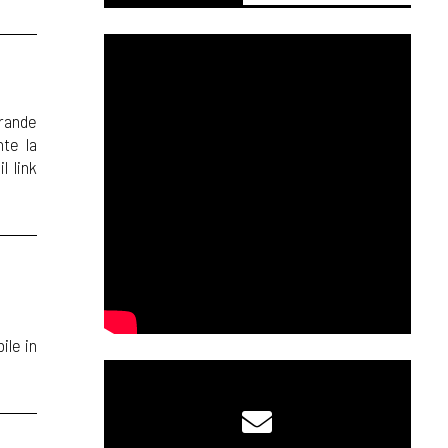
grande
nte la
l link
ile in