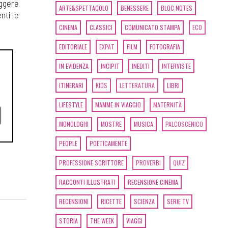
eggere
ARTE&SPETTACOLO
BENESSERE
BLOC NOTES
enti e
CINEMA
CLASSICI
COMUNICATO STAMPA
ECO
EDITORIALE
EXPAT
FILM
FOTOGRAFIA
T
IN EVIDENZA
INCIPIT
INEDITI
INTERVISTE
ITINERARI
KIDS
LETTERATURA
LIBRI
LIFESTYLE
MAMME IN VIAGGIO
MATERNITÀ
MONOLOGHI
MOSTRE
MUSICA
PALCOSCENICO
PEOPLE
POETICAMENTE
PROFESSIONE SCRITTORE
PROVERBI
QUIZ
RACCONTI ILLUSTRATI
RECENSIONE CINEMA
RECENSIONI
RICETTE
SCIENZA
SERIE TV
STORIA
THE WEEK
VIAGGI