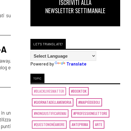
ISCRIVITI ALLA
NEWSLETTER SETTIMANALE
ati su
LET'S TRANSLATE!
-A
eaway,
Powered by
Translate
blog e
TOPIC
#BLACKLIVESMATTER
#BOOKTOK
#GIORNATADELLAMEMORIA
#MAIPIÙDEBOLI
 in un
#NONGIUSTIFICAREMAI
#PROFESSIONELETTORE
ilizza
#QUESTONONÈAMORE
ANTEPRIMA
ARTE
 punti