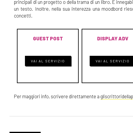
principali di un progetto o della trama di un libro. È innegab
un testo. Inoltre, nella sua interezza una moodbord ri
concetti.
GUEST POST
DISPLAY ADV
VAI AL SERVIZIO
VAI AL SERVIZIO
Per maggiori info, scrivere direttamente a
gliscrittoridel