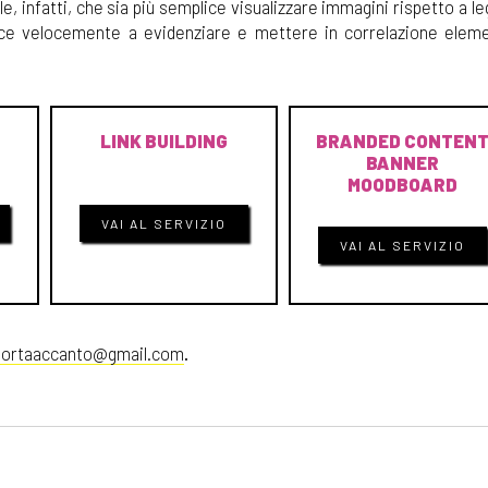
ile, infatti, che sia più semplice visualizzare immagini rispetto a l
esce velocemente a evidenziare e mettere in correlazione elem
LINK BUILDING
BRANDED CONTEN
BANNER
MOODBOARD
VAI AL SERVIZIO
VAI AL SERVIZIO
laportaaccanto@gmail.com
.