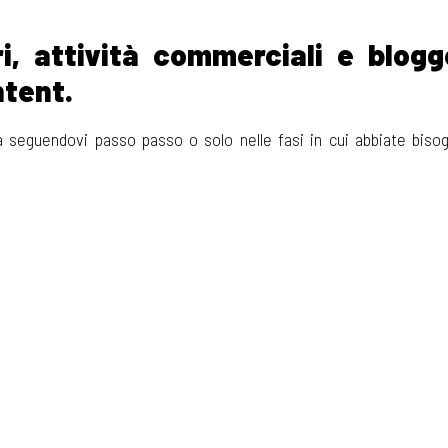
ri, attività commerciali e blogg
ntent.
à seguendovi passo passo o solo nelle fasi in cui abbiate biso