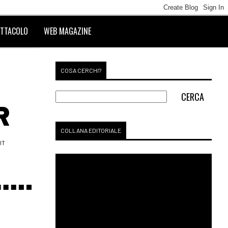
TTACOLO
WEB MAGAZINE
COSA CERCHI?
R
COLLANA EDITORIALE
IT