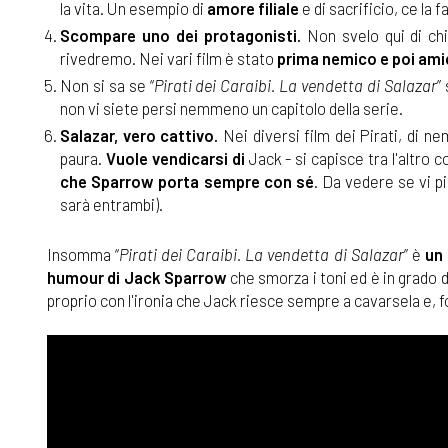
la vita. Un esempio di
amore filiale
e di sacrificio, ce l
Scompare uno dei protagonisti.
Non svelo qui di chi 
rivedremo. Nei vari film è stato
prima nemico e poi ami
Non si sa se “
Pirati dei Caraibi. La vendetta di Salazar
”
non vi siete persi nemmeno un capitolo della serie.
Salazar, vero cattivo.
Nei diversi film dei Pirati, di ne
paura.
Vuole vendicarsi di
Jack - si capisce tra l'altro
che Sparrow porta sempre con sé
. Da vedere se vi pi
sarà entrambi).
Insomma “
Pirati dei Caraibi. La vendetta di Salazar
” è
un 
humour di Jack Sparrow
che smorza i toni ed è in grado d
proprio con l'ironia che Jack riesce sempre a cavarsela e, 