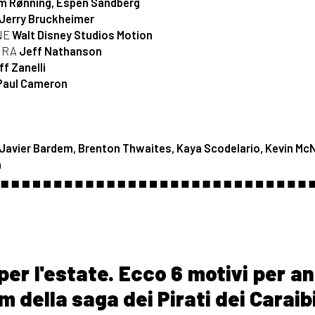
m Rønning, Espen Sandberg
Jerry Bruckheimer
NE
Walt Disney Studios Motion
URA
Jeff Nathanson
f Zanelli
Paul Cameron
Javier Bardem, Brenton Thwaites, Kaya Scodelario, Kevin McN
h
 per l'estate. Ecco 6 motivi per a
m della saga dei Pirati dei Caraibi