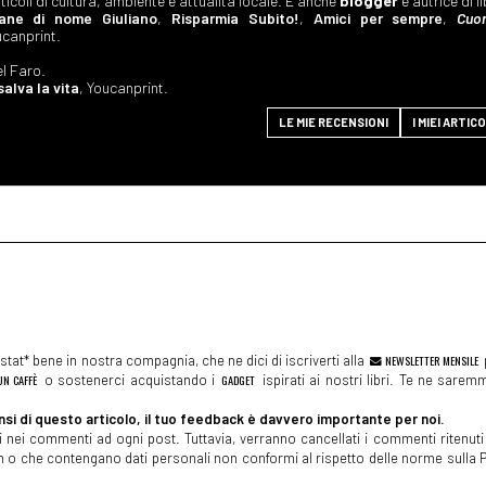
ticoli di cultura, ambiente e attualità locale. È anche
blogger
e autrice di li
ane di nome Giuliano
,
Risparmia Subito!
,
Amici per sempre
,
Cuo
ucanprint.
el Faro.
alva la vita
, Youcanprint.
LE MIE RECENSIONI
I MIEI ARTICO
tat* bene in nostra compagnia, che ne dici di iscriverti alla
NEWSLETTER MENSILE
N CAFFÈ
o sostenerci acquistando i
GADGET
ispirati ai nostri libri. Te ne sare
si di questo articolo, il tuo feedback è davvero importante per noi.
 nei commenti ad ogni post. Tuttavia, verranno cancellati i commenti ritenuti 
spam o che contengano dati personali non conformi al rispetto delle norme sulla P