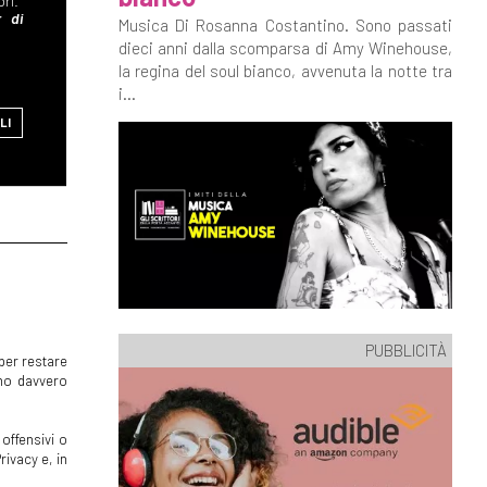
bri.
r di
Musica Di Rosanna Costantino. Sono passati
dieci anni dalla scomparsa di Amy Winehouse,
la regina del soul bianco, avvenuta la notte tra
i...
LI
PUBBLICITÀ
per restare
mmo davvero
offensivi o
rivacy e, in