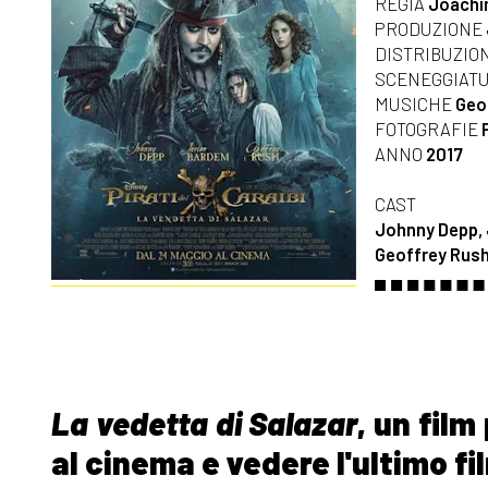
REGIA
Joachi
PRODUZIONE
DISTRIBUZIO
SCENEGGIAT
MUSICHE
Geof
FOTOGRAFIE
ANNO
2017
CAST
Johnny Depp, 
Geoffrey Rus
La vedetta di Salazar
, un film
al cinema e vedere l'ultimo fil