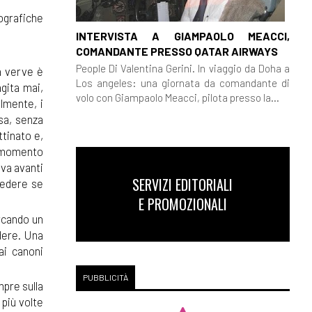
ografiche
INTERVISTA A GIAMPAOLO MEACCI,
COMANDANTE PRESSO QATAR AIRWAYS
People Di Valentina Gerini. In viaggio da Doha a
ua verve è
Los angeles: una giornata da comandante di
gita mai,
volo con Giampaolo Meacci, pilota presso la...
ilmente, i
sa, senza
ttinato e,
un momento
 va avanti
SERVIZI EDITORIALI
vedere se
E PROMOZIONALI
ercando un
ndere. Una
ai canoni
PUBBLICITÀ
mpre sulla
 più volte