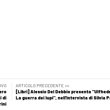
IVO
ARTICOLO PRECEDENTE >>
tero
[Libri] Alessio Del Debbio presenta "Ulfhed
i di
La guerra dei lupi", nell'intervista di Silvia P
ini