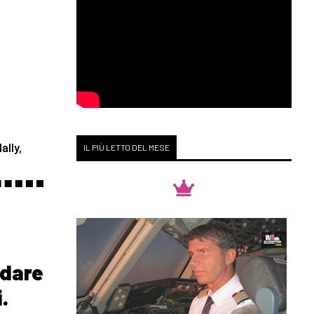
ally,
IL PIÙ LETTO DEL MESE
ndare
.