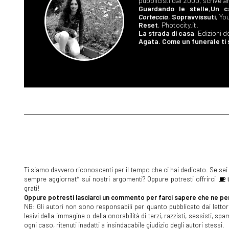
pubblicisti dal 2000, scrive ar
Guardando le stelle
,
Un c
Corteccia
,
Sopravvissuti
, Yo
Reset
, Photocity.it.
La strada di casa
, Edizioni d
Agata. Come un funerale ti s
Ti siamo davvero riconoscenti per il tempo che ci hai dedicato. Se sei s
sempre aggiornat* sui nostri argomenti? Oppure potresti offrirci
U
grati!
Oppure potresti lasciarci un commento per farci sapere che ne pen
NB: Gli autori non sono responsabili per quanto pubblicato dai lettori
lesivi della immagine o della onorabilità di terzi, razzisti, sessisti, 
ogni caso, ritenuti inadatti a insindacabile giudizio degli autori stessi.