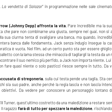
i. La vendetta di Salazar
” in programmazione nelle sale cinemat
rrow (Johnny Depp) affronta la vita
. Pare incredibile ma la s
ata che pare non combinarne una giusta, sempre nei guai, non si a
della sua ciurma tenta di svaligiare una banca, ma quando, incredib
'intera banca dalle fondamenta, Jack senza indugio insegue la ca
 pratica è vuota. Nel film, ad un certo punto sta per essere ghiglio
balletto con la lama stessa che minaccia di tagliargli la testa da 
 incontrare il suo nemico più perfido, a Jack non importa niente. Lui
on fare quasi niente o solo pasticci riesce sempre in tutto. Da 
accusata di stregoneria
, sulla cui testa pende una taglia. Sta c
chi sia suo padre, anche perché la regia lascia e non lascia inte
i obiettivi. Da vedere per conoscere un personaggio lontano d
di Will Turner, quest'ultimo costretto da una maledizione a restare se
 Il ragazzo
farà di tutto per spezzare la maledizione
, rischiando