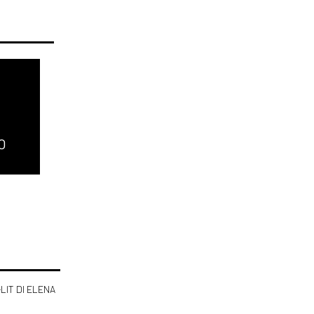
O
-LIT DI ELENA