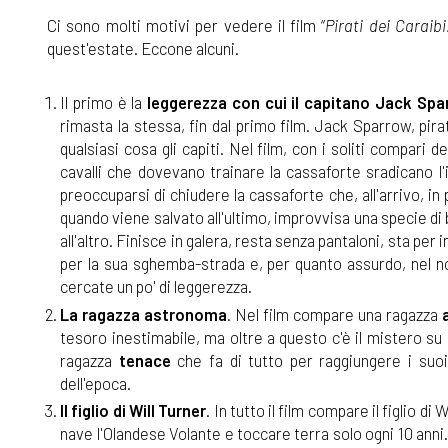
Ci sono molti motivi per vedere il film “
Pirati dei Caraib
quest'estate. Eccone alcuni.
Il primo è la
leggerezza
con cui il capitano Jack Spa
rimasta la stessa, fin dal primo film. Jack Sparrow, pir
qualsiasi cosa gli capiti. Nel film, con i soliti compari 
cavalli che dovevano trainare la cassaforte sradicano l
preoccuparsi di chiudere la cassaforte che, all'arrivo, in
quando viene salvato all'ultimo, improvvisa una specie di 
all'altro. Finisce in galera, resta senza pantaloni, sta per
per la sua sghemba-strada e, per quanto assurdo, nel n
cercate un po' di leggerezza.
La ragazza astronoma
. Nel film compare una ragazza
tesoro inestimabile, ma oltre a questo c'è il mistero su 
ragazza
tenace
che fa di tutto per raggiungere i suo
dell'epoca.
Il figlio di Will Turner
. In tutto il film compare il figlio 
nave l'Olandese Volante e toccare terra solo ogni 10 anni.