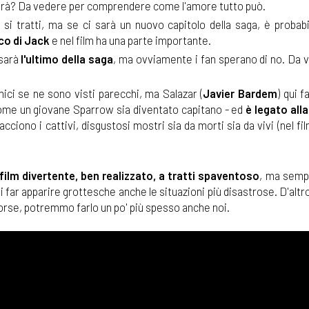
a farà? Da vedere per comprendere come l'amore tutto può.
si tratti, ma se ci sarà un nuovo capitolo della saga, è probabi
co di Jack
e nel film ha una parte importante.
 sarà
l'ultimo della saga
, ma ovviamente i fan sperano di no. Da 
mici se ne sono visti parecchi, ma Salazar (
Javier Bardem
) qui 
 come un giovane Sparrow sia diventato capitano - ed
è legato all
acciono i cattivi, disgustosi mostri sia da morti sia da vivi (nel fi
film divertente, ben realizzato, a tratti spaventoso
, ma sem
i far apparire grottesche anche le situazioni più disastrose. D'altr
forse, potremmo farlo un po' più spesso anche noi.