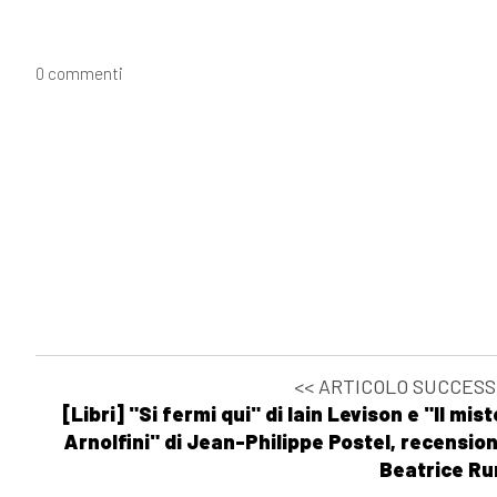
0 commenti
<< ARTICOLO SUCCESS
[Libri] "Si fermi qui" di Iain Levison e "Il mis
Arnolfini" di Jean-Philippe Postel, recension
Beatrice Rur