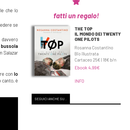
le che lo
fatti un regalo!
vedere se
THE TOP
IL MONDO DEI TWENTY
fa davvero
ONE PILOTS
a bussola
Rosanna Costantino
lm Salazar
Bio illustrata
Cartaceo 25€ | 18€ b/n
Ebook 4,99€
pre con
lo
o canto, è
INFO
SEGUICI ANCHE SU...