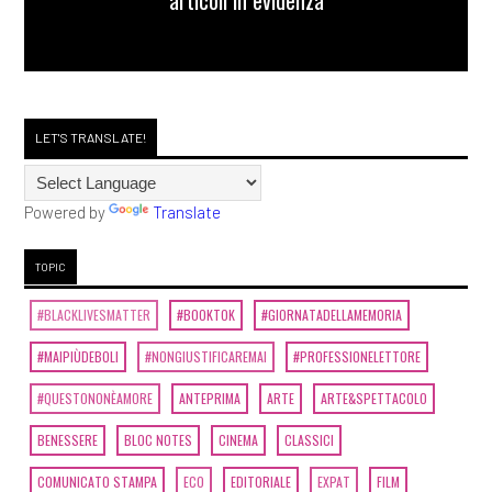
articoli in evidenza
LET'S TRANSLATE!
Powered by
Translate
TOPIC
#BLACKLIVESMATTER
#BOOKTOK
#GIORNATADELLAMEMORIA
#MAIPIÙDEBOLI
#NONGIUSTIFICAREMAI
#PROFESSIONELETTORE
#QUESTONONÈAMORE
ANTEPRIMA
ARTE
ARTE&SPETTACOLO
BENESSERE
BLOC NOTES
CINEMA
CLASSICI
COMUNICATO STAMPA
ECO
EDITORIALE
EXPAT
FILM