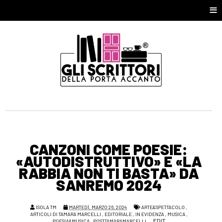
≡
CANZONI COME POESIE:
«AUTODISTRUTTIVO» E «LA
RABBIA NON TI BASTA» DA
SANREMO 2024
ISOLA TM
MARTEDÌ, MARZO 26, 2024
ARTE&SPETTACOLO
,
ARTICOLI DI TAMARA MARCELLI
,
EDITORIALE
,
IN EVIDENZA
,
MUSICA
,
EDIT
POESIA&MUSICA
,
POSTTAMARAMARCELLI