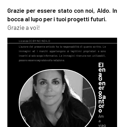
Grazie per essere stato con noi, Aldo. In
bocca al lupo per i tuoi progetti futuri.
Grazie a voi!
El
en
a
G
en
er
o
Sa
nt
or
o
Am
a
viag