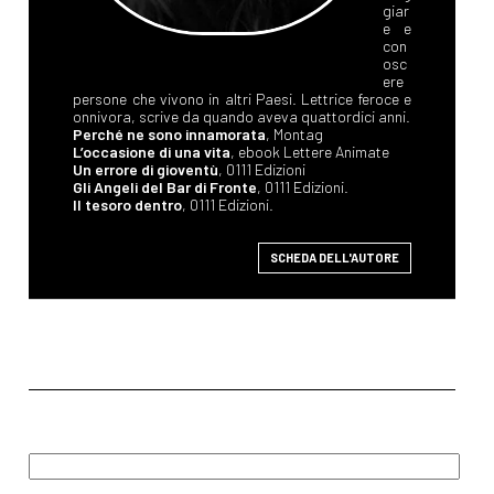
giar
e e
con
osc
ere
persone che vivono in altri Paesi. Lettrice feroce e
onnivora, scrive da quando aveva quattordici anni.
Perché ne sono innamorata
, Montag
L’occasione di una vita
, ebook Lettere Animate
Un errore di gioventù
, 0111 Edizioni
Gli Angeli del Bar di Fronte
, 0111 Edizioni.
Il tesoro dentro
, 0111 Edizioni.
SCHEDA DELL'AUTORE