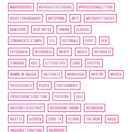
#MAIPIÙDEBOLI
#NONGIUSTIFICAREMAI
#PROFESSIONELETTORE
#QUESTONONÈAMORE
ANTEPRIMA
ARTE
ARTE&SPETTACOLO
BENESSERE
BLOC NOTES
CINEMA
CLASSICI
COMUNICATO STAMPA
ECO
EDITORIALE
EXPAT
FILM
FOTOGRAFIA
IN EVIDENZA
INCIPIT
INEDITI
INTERVISTE
ITINERARI
KIDS
LETTERATURA
LIBRI
LIFESTYLE
MAMME IN VIAGGIO
MATERNITÀ
MONOLOGHI
MOSTRE
MUSICA
PALCOSCENICO
PEOPLE
POETICAMENTE
PROFESSIONE SCRITTORE
PROVERBI
QUIZ
RACCONTI ILLUSTRATI
RECENSIONE CINEMA
RECENSIONI
RICETTE
SCIENZA
SERIE TV
STORIA
THE WEEK
VIAGGI
VIAGGI&LETTERATURA
INLIBRERIA