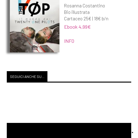
Rosanna Costantino
Bio illustrata
Cartaceo 25€ | 18€ b/n
Ebook 4,99€
INFO
SEGUICI ANCHE SU...