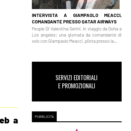
INTERVISTA A GIAMPAOLO MEACCI,
COMANDANTE PRESSO QATAR AIRWAYS
People Di Valentina Gerini. In viaggio da Doha a
Los angeles: una giornata da comandante di
volo con Giampaolo Meacci, pilota presso la...
SERVIZI EDITORIALI
E PROMOZIONALI
PUBBLICITÀ
web a