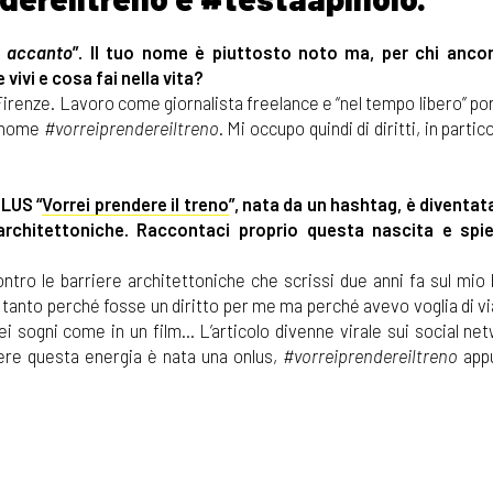
ta accanto
”. Il tuo nome è piuttosto noto ma, per chi ancor
ivi e cosa fai nella vita?
 Firenze. Lavoro come giornalista freelance e “nel tempo libero” po
l nome
#vorreiprendereiltreno
. Mi occupo quindi di diritti, in parti
NLUS “
Vorrei prendere il treno
”, nata da un hashtag, è diventat
architettoniche. Raccontaci proprio questa nascita e spie
ntro le barriere architettoniche che scrissi due anni fa sul mio 
non tanto perché fosse un diritto per me ma perché avevo voglia di v
i sogni come in un film... L’articolo divenne virale sui social ne
ere questa energia è nata una onlus,
#vorreiprendereiltreno
appu