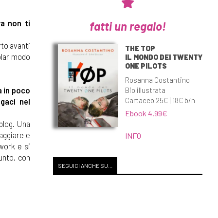
a non ti
fatti un regalo!
rto avanti
THE TOP
colar modo
IL MONDO DEI TWENTY
ONE PILOTS
Rosanna Costantino
a in poco
Bio illustrata
Cartaceo 25€ | 18€ b/n
gaci nel
Ebook 4,99€
blog. Una
iaggiare e
INFO
twork e si
nto, con
SEGUICI ANCHE SU...