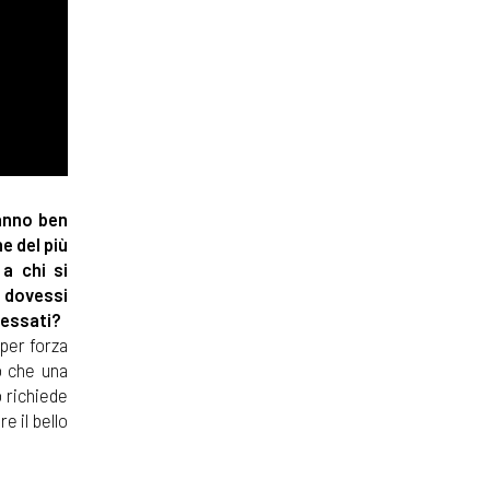
hanno ben
e del più
 a chi si
e dovessi
ressati?
 per forza
o che una
 richiede
e il bello