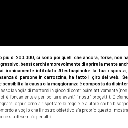
 più di 200.000,
ci sono poi quelli che ancora, forse, non 
ggressivo, bensì cerchi amorevolmente di aprire la mente anch
ai ironicamente intitolato #testaapinolo: la tua risposta,
senza di persone in carrozzina, ha fatto il giro del web. S
one sensibili alla causa o la maggioranza è composta da disinte
sso la voglia di mettersi in gioco di contribuire attivamente (non
noi è fondamentale per portare avanti i nostri progetti). Diciam
narsi ogni giorno a rispettare le regole e aiutare chi ha bisogno
mordo e voglio che il nostro obiettivo sia proprio questo: mostrar
ché sia d’esempio per altri.