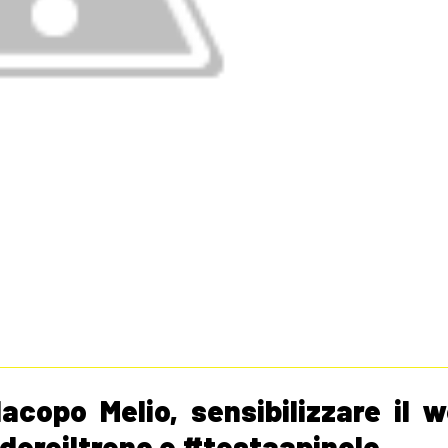
Iacopo Melio, sensibilizzare il 
dereiltreno e #testaapinolo.