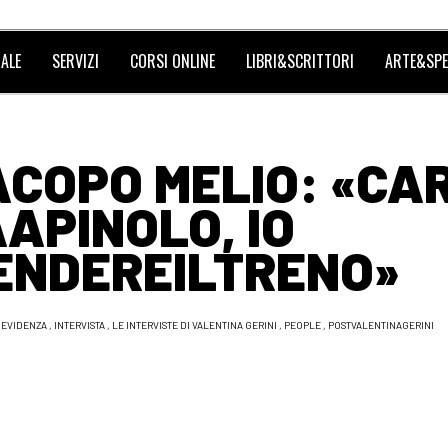
ALE
SERVIZI
CORSI ONLINE
LIBRI&SCRITTORI
ARTE&SPE
ACOPO MELIO: «CA
APINOLO, IO
ENDEREILTRENO»
 EVIDENZA
,
INTERVISTA
,
LE INTERVISTE DI VALENTINA GERINI
,
PEOPLE
,
POSTVALENTINAGERINI