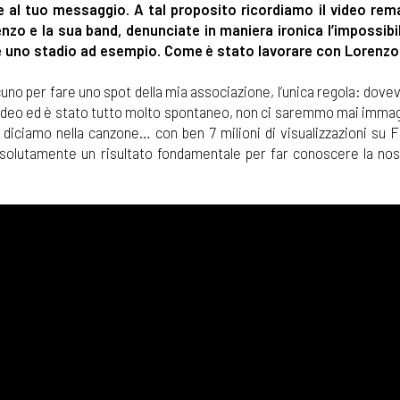
 al tuo messaggio. A tal proposito ricordiamo il video rem
renzo e la sua band, denunciate in maniera ironica l’impossibil
me uno stadio ad esempio. Come è stato lavorare con Lorenzo
no per fare uno spot della mia associazione, l’unica regola: dove
 video ed è stato tutto molto spontaneo, non ci saremmo mai immag
e diciamo nella canzone… con ben 7 milioni di visualizzazioni su 
ssolutamente un risultato fondamentale per far conoscere la nos