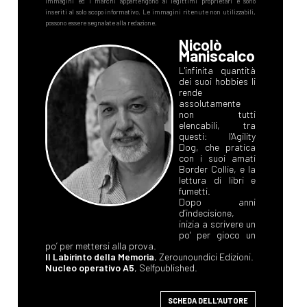
Nicolò
Maniscalco
L'infinita quantità
dei suoi hobbies li
rende
assolutamente
non tutti
elencabili, tra
questi: l'Agility
Dog, che pratica
con i suoi amati
Border Collie, e la
lettura di libri e
fumetti.
Dopo anni
d’indecisione,
inizia a scrivere un
po' per gioco un
po’ per mettersi alla prova.
Il Labirinto della Memoria
, Zerounoundici Edizioni.
Nucleo operativo A5
, Selfpublished.
SCHEDA DELL'AUTORE