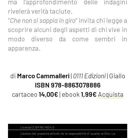
ma l'approfondimento delle indagini
rivelerà verità taciute.
"
Che non si sappia in giro
" invita chi legge a
scoprire alcuni degli aspetti di chi vive in
modo diverso da come sembri in
apparenza.
di
Marco Cammalleri
|
0111 Edizioni
| Giallo
ISBN 978-8863078886
cartaceo
14,00€
| ebook
1,99€
Acquista