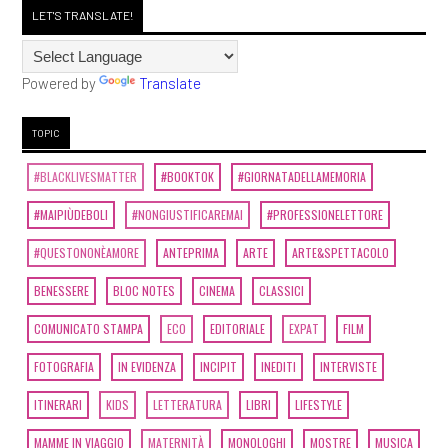
LET'S TRANSLATE!
Powered by
Translate
TOPIC
#BLACKLIVESMATTER
#BOOKTOK
#GIORNATADELLAMEMORIA
#MAIPIÙDEBOLI
#NONGIUSTIFICAREMAI
#PROFESSIONELETTORE
#QUESTONONÈAMORE
ANTEPRIMA
ARTE
ARTE&SPETTACOLO
BENESSERE
BLOC NOTES
CINEMA
CLASSICI
COMUNICATO STAMPA
ECO
EDITORIALE
EXPAT
FILM
FOTOGRAFIA
IN EVIDENZA
INCIPIT
INEDITI
INTERVISTE
ITINERARI
KIDS
LETTERATURA
LIBRI
LIFESTYLE
MAMME IN VIAGGIO
MATERNITÀ
MONOLOGHI
MOSTRE
MUSICA