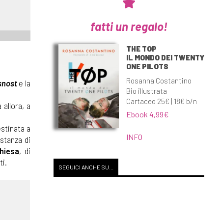
fatti un regalo!
THE TOP
IL MONDO DEI TWENTY
ONE PILOTS
Rosanna Costantino
snost
e la
Bio illustrata
Cartaceo 25€ | 18€ b/n
 allora, a
Ebook 4,99€
estinata a
INFO
istanza di
Chiesa
, di
ti.
SEGUICI ANCHE SU...