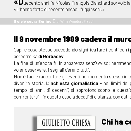
«D
uecento anni fa Nicolas François Blanchard sorvolò la 
«L'hanno fatto di recente anche i fuggiaschi.»
Il cielo sopra Berlino
di Wim Wenders (1987)
Il 9 novembre 1989 cadeva il muro
Capire cosa stesse succedendo significa fare i conti con i pr
perestrojka
di Gorbacev
.
La fine di un'epoca fu in apparenza senz’avviso; nemmeno
voler osservare, i segnali c’erano tutti.
Non è facile raccontare gli eventi nel momento stesso in c
divenire storia.
L’inchiesta giornalistica
– nei limiti del
tempo (di anni, di decenni) si approfondiscono le quest
confrontarsi – in questo caso a decadi di distanza, con dati e
Chi ha c