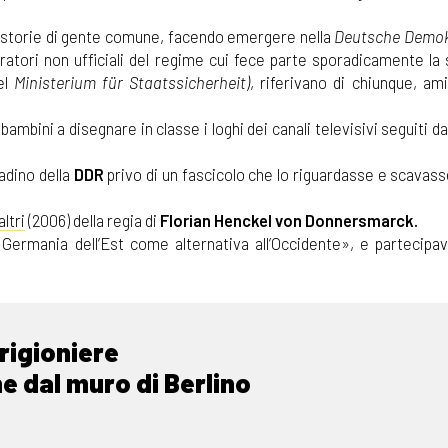
le storie di gente comune, facendo emergere nella
Deutsche Demok
ratori non ufficiali del regime cui fece parte sporadicamente la 
el
Ministerium für Staatssicherheit)
, riferivano di chiunque, amic
bambini a disegnare in classe i loghi dei canali televisivi seguiti da
tadino della
DDR
privo di un fascicolo che lo riguardasse e scavas
altri
(2006) della regia di
Florian Henckel von Donnersmarck.
Germania dell’Est come alternativa all’Occidente», e partecipav
rigioniere
 dal muro di Berlino