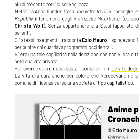
più di trecento torri di sorveglianza.
Nel 2003 Anna Funder,
C’era una volta la DDR
, raccoglie 
Republik
il fenomeno degli
inoffizielle Mitarbeiter
(collabo
Christa Wolf
). Senza appartenere alla Stasi (apparato d
parenti.
Gli stessi insegnanti – racconta
Ezio Mauro
– spingevano i 
per punire chi guardava programmi occidentali.
Vi era una tale capillarità nella delazione che non vi era cit
nella sua vita privata.
Per averne solo un’idea, basta ricordare il film
Le vite degli 
La vita era dura anche per coloro che «credevano nella 
comune diffidenza verso una società di tipo capitalistico.
Anime p
Cronache
di
Ezio Mauro
Feltrinelli