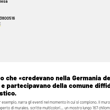
hiesa
33800516
€
ro che «credevano nella Germania del
, e partecipavano della comune diffi
stico.
per esempio, narra gli eventi nel momento in cui si compiono. Il mur
coperto di murales, scritte multicolori… un mostro lungo 167 chilo