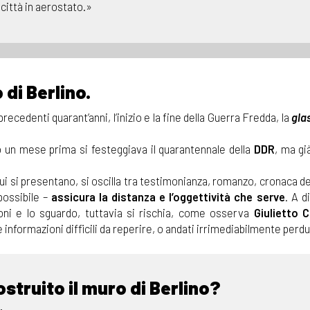
città in aerostato.»
 di Berlino.
ecedenti quarant’anni, l’inizio e la fine della Guerra Fredda, la
gla
 un mese prima si festeggiava il quarantennale della
DDR
, ma già
ui si presentano, si oscilla tra testimonianza, romanzo, cronaca d
 possibile –
assicura la distanza e l’oggettività che serve
. A d
ioni e lo sguardo, tuttavia si rischia, come osserva
Giulietto 
 informazioni difficili da reperire, o andati irrimediabilmente perdu
ostruito il muro di Berlino?