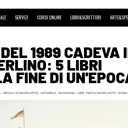
ALE
SERVIZI
CORSI ONLINE
LIBRI&SCRITTORI
ARTE&SPE
 DEL 1989 CADEVA 
ERLINO: 5 LIBRI
 FINE DI UN'EPOC
E
,
ARTICOLI DI DAVIDE DOTTO
,
EDITORIALE
,
IN EVIDENZA
,
LIBRI
,
POST DI DAVIDE DOTTO
,
STORIA