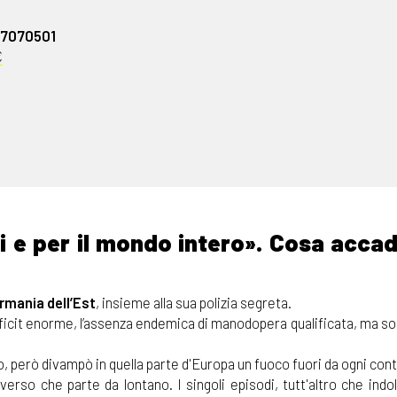
07070501
€
si e per il mondo intero». Cosa acca
rmania dell’Est
, insieme alla sua polizia segreta.
 deficit enorme, l’assenza endemica di manodopera qualificata, ma s
, però divampò in quella parte d'Europa un fuoco fuori da ogni cont
rso che parte da lontano. I singoli episodi, tutt'altro che indol