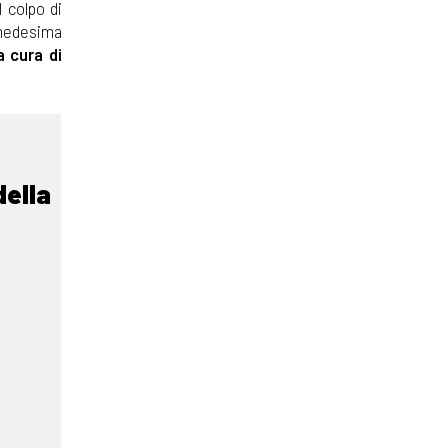
 colpo di
a medesima
 a cura di
della