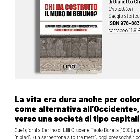
di
Giulietto C
Uno Editori
Saggio storico
ISBN 978-88
cartaceo 11,81
La vita era dura anche per colo
come alternativa all’Occidente»
verso una società di tipo capitali
Quei giorni a Berlino
di Lilli Gruber e Paolo Borella (1990), 
in piedi, «un serpentone alto tre metri, oggi pressoché ri