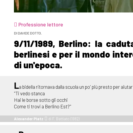
Professione lettore
DI DAVIDE DOTTO.
9/11/1989, Berlino: la cadut
berlinesi e per il mondo inter
di un'epoca.
L
a bidella ritornava dalla scuola un po' più presto per aiuta
"Ti vedo stanca
Hai le borse sotto gli occhi
Come ti trovi a Berlino Est?"
Alexander Platz
di F. Battiato (1982)