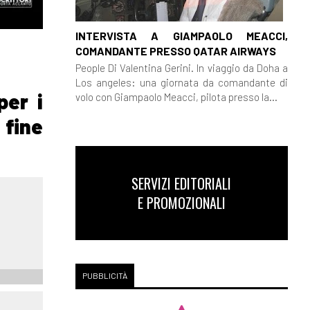
INTERVISTA A GIAMPAOLO MEACCI,
COMANDANTE PRESSO QATAR AIRWAYS
People Di Valentina Gerini. In viaggio da Doha a
Los angeles: una giornata da comandante di
per i
volo con Giampaolo Meacci, pilota presso la...
 fine
SERVIZI EDITORIALI
E PROMOZIONALI
PUBBLICITÀ