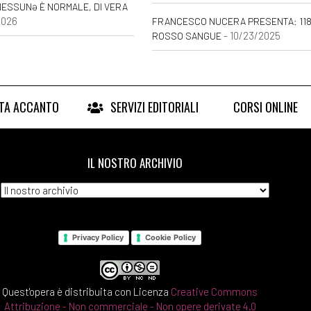
ESSUNƏ È NORMALE, DI VERA
2026
FRANCESCO NUCERA PRESENTA: 118
- 10/23/2025
ROSSO SANGUE
RTA ACCANTO
SERVIZI EDITORIALI
CORSI ONLINE
IL NOSTRO ARCHIVIO
Privacy Policy
Cookie Policy
Quest'opera è distribuita con Licenza
Creative Commons
Attribuzione - Non commerciale - Non opere derivate 4.0