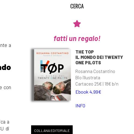
fatti un regalo!
ente a
THE TOP
IL MONDO DEI TWENTY
ONE PILOTS
ado
Rosanna Costantino
Bio illustrata
Cartaceo 25€ | 18€ b/n
ce con
Ebook 4,99€
INFO
ica a
CU di
COLLANA EDITORIALE