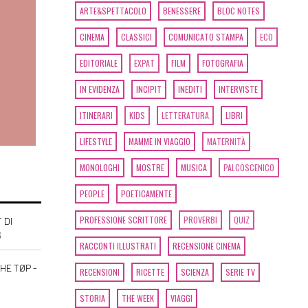
ARTE&SPETTACOLO
BENESSERE
BLOC NOTES
CINEMA
CLASSICI
COMUNICATO STAMPA
ECO
EDITORIALE
EXPAT
FILM
FOTOGRAFIA
IN EVIDENZA
INCIPIT
INEDITI
INTERVISTE
ITINERARI
KIDS
LETTERATURA
LIBRI
LIFESTYLE
MAMME IN VIAGGIO
MATERNITÀ
MONOLOGHI
MOSTRE
MUSICA
PALCOSCENICO
PEOPLE
POETICAMENTE
PROFESSIONE SCRITTORE
PROVERBI
QUIZ
 DI
6
RACCONTI ILLUSTRATI
RECENSIONE CINEMA
HE TØP -
RECENSIONI
RICETTE
SCIENZA
SERIE TV
STORIA
THE WEEK
VIAGGI