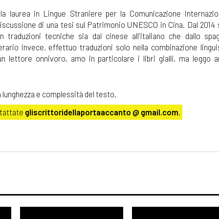
la laurea in Lingue Straniere per la Comunicazione Internazio
discussione di una tesi sul Patrimonio UNESCO in Cina. Dal 2014
n traduzioni tecniche sia dal cinese all'italiano che dallo spa
terario invece, effettuo traduzioni solo nella combinazione lingui
n lettore onnivoro, amo in particolare i libri gialli, ma leggo 
a lunghezza e complessità del testo.
ntattate
gliscrittoridellaportaaccanto @ gmail.com
.