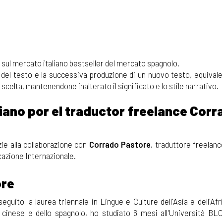
e sul mercato italiano bestseller del mercato spagnolo.
 del testo e la successiva produzione di un nuovo testo, equival
 scelta, mantenendone inalterato il significato e lo stile narrativo.
liano por el traductor freelance Corr
zie alla collaborazione con
Corrado Pastore
, traduttore freelan
cazione Internazionale.
ore
guito la laurea triennale in Lingue e Culture dell'Asia e dell'Afr
l cinese e dello spagnolo, ho studiato 6 mesi all'Università BL