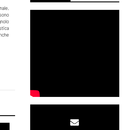
nale,
 sono
gnolo
stica
anche