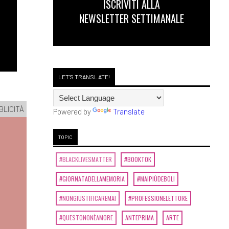
ISCRIVITI ALLA
NEWSLETTER SETTIMANALE
LET'S TRANSLATE!
BLICITÀ
Powered by
Translate
TOPIC
#BLACKLIVESMATTER
#BOOKTOK
#GIORNATADELLAMEMORIA
#MAIPIÙDEBOLI
#NONGIUSTIFICAREMAI
#PROFESSIONELETTORE
#QUESTONONÈAMORE
ANTEPRIMA
ARTE