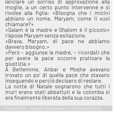
lanciare un sorriso di approvazione alla
moglie, a un certo punto intervenne e si
rivolse alla figlia: «Bisogna che i micini
abbiano un nome. Maryam, come li vuoi
chiamare?»
«Salam è la madre e Shalom è il piccolo»
rispose Maryam senza esitazione.
«Brava, Maryam, di pace ne abbiamo
davvero bisogno.»
«Però – aggiunse la madre, – ricordati che
per avere la pace occorre praticare la
giustizia.»
A Betlemme, Anbar e Moshe avevano
trovato un po’ di quella pace che stavano
inseguendo e perciò decisero di restare.
La notte di Natale sognarono che tutti i
muri erano stati abbattuti e la colomba si
era finalmente liberata della sua corazza.
Elvira Rossi, "Natale a Betlemme",
Ed è subito Natale