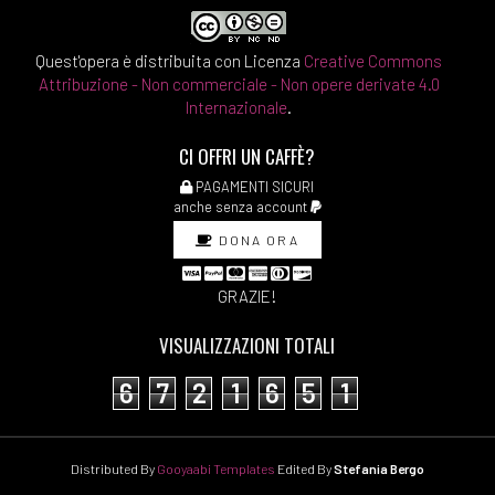
Quest'opera è distribuita con Licenza
Creative Commons
Attribuzione - Non commerciale - Non opere derivate 4.0
Internazionale
.
CI OFFRI UN CAFFÈ?
PAGAMENTI SICURI
anche senza account
DONA ORA
GRAZIE!
VISUALIZZAZIONI TOTALI
6
7
2
1
6
5
1
Distributed By
Gooyaabi Templates
Edited By
Stefania Bergo