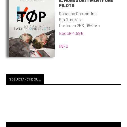
IL MONDO DEI TWENTY ONE
PILOTS
Rosanna Costantino
Bio illustrata
Cartaceo 25€ | 18€ b/n
Ebook 4,99€
INFO
SEGUICI ANCHE SU...