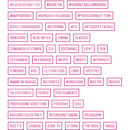
#BLACKLIVESMATTER
#BOOKTOK
#GIORNATADELLAMEMORIA
#MAIPIÙDEBOLI
#NONGIUSTIFICAREMAI
#PROFESSIONELETTORE
#QUESTONONÈAMORE
ANTEPRIMA
ARTE
ARTE&SPETTACOLO
BENESSERE
BLOC NOTES
CINEMA
CLASSICI
COMUNICATO STAMPA
ECO
EDITORIALE
EXPAT
FILM
FOTOGRAFIA
IN EVIDENZA
INCIPIT
INEDITI
INTERVISTE
ITINERARI
KIDS
LETTERATURA
LIBRI
LIFESTYLE
MAMME IN VIAGGIO
MATERNITÀ
MONOLOGHI
MOSTRE
MUSICA
PALCOSCENICO
PEOPLE
POETICAMENTE
PROFESSIONE SCRITTORE
PROVERBI
QUIZ
RACCONTI ILLUSTRATI
RECENSIONE CINEMA
RECENSIONI
RICETTE
SCIENZA
SERIE TV
STORIA
THE WEEK
VIAGGI