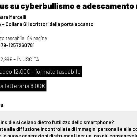
us su cyberbullismo e adescamento 
ra Marcelli
– Collana Gli scrittori della porta accanto
o
o tascabile | 84 pagine
979-1257260781
 2,99€ – IN USCITA
aceo 12,00€ – formato tascabile
a letteraria 8,00€
ta
i insidie si celano dietro l’utilizzo dello smartphone?
nte alla diffusione incontrollata di immagini personali e alla
 le nuove generazioni di strumenti per un uso più consapevole