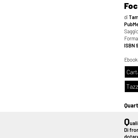
Foc
di
Tama
PubMe 
Saggi
Format
ISBN 
Ebook
Cart
Tazz
Quar
Q
ual
Di fro
dotare