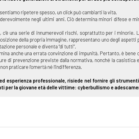
entiamo ripetere spesso, un click può cambiarti la vita.
siderevolmente negli ultimi anni. Ciò determina minori difese e mi
a, c’è una serie di innumerevoli rischi, soprattutto per i minorie. 
osizione della propria immagine, rappresentano uno degli aspetti più
zione personale e diventa “di tutti”.
termina anche una errata convinzione di impunità. Pertanto, è ben
isure di prevenzione previste dalla normativa, nonché la casistica 
non praticare l’omertà né l’indifferenza.
o ed esperienza professionale, risiede nel fornire gli strumen
nti per la giovane età delle vittime: cyberbullismo e adescame