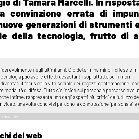
io di Tamara Marcelli. In risposta
lla convinzione errata di impu
uove generazioni di strumenti e
e della tecnologia, frutto di 
siderevolmente negli ultimi anni. Ciò determina minori difese e mi
 tecnologia può avere effetti devastanti, soprattutto sui minori.
diventati il focus della vita sociale dei ragazzi contemporanei che 
tte modalità di difesa. Tutto ciò incide sul personale percorso evol
che intime, rappresenta uno degli aspetti più critici dell’utilizzo
n video, una volta condivisi perdono la connotazione “personale” e di
to minorile
ischi del web