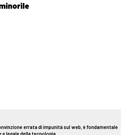
minorile
 convinzione errata di impunità sul web, è fondamentale
 e legale della tecnologia.