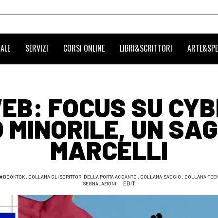
ALE
SERVIZI
CORSI ONLINE
LIBRI&SCRITTORI
ARTE&SPE
 WEB: FOCUS SU CY
MINORILE, UN SAG
MARCELLI
#BOOKTOK
,
COLLANA GLI SCRITTORI DELLA PORTA ACCANTO
,
COLLANA-SAGGIO
,
COLLANA-TEE
EDIT
SEGNALAZIONI