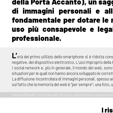
della Porta Accanto), un sagg
di immagini personali e a
fondamentale per dotare le n
uso più consapevole e legal
professionale.
L’
età del primo utilizzo dello smartphone si è ridotta con
negative, del dispositivo elettronico. L’uso improprio della
I social network e, più in generale, il mondo del web, sono 
situazioni per le quali non hanno ancora sviluppato le corre
La diffusione incontrollata di immagini personali, spesso an
sul fatto che la memoria del web è “per sempre”: una foto, u
Tamara Marcelli,
I rischi del web: Focus su cyberbullismo e adescamen
I r