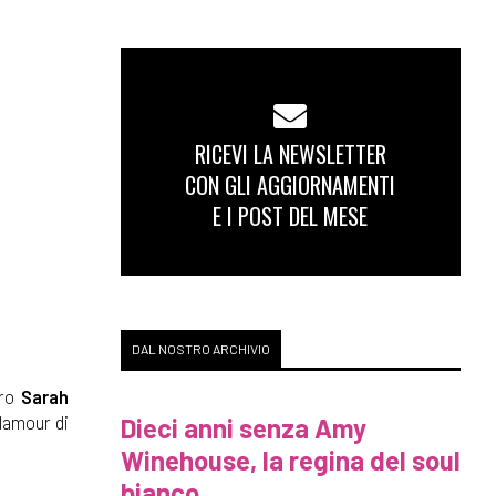
RICEVI LA NEWSLETTER
CON GLI AGGIORNAMENTI
E I POST DEL MESE
DAL NOSTRO ARCHIVIO
ero
Sarah
glamour di
Dieci anni senza Amy
Winehouse, la regina del soul
bianco