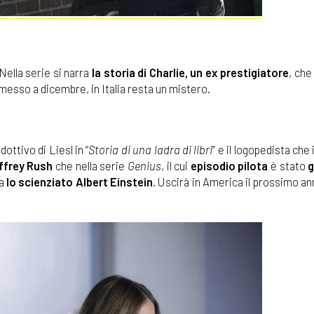
Nella serie si narra
la storia di Charlie, un ex prestigiatore
, che
esso a dicembre, in Italia resta un mistero.
adottivo di Liesl in “
Storia di una ladra di libri
” e il logopedista che
ffrey Rush
che nella serie
Genius
, il cui
episodio pilota
è stato
g
ta
lo scienziato Albert Einstein
. Uscirà in America il prossimo an