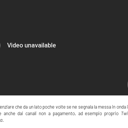
enziare che da un lato poche volte se ne segnala la messa in onda in
sse anche dai canali non a pagamento, ad esempio proprio
Twi
ca
.