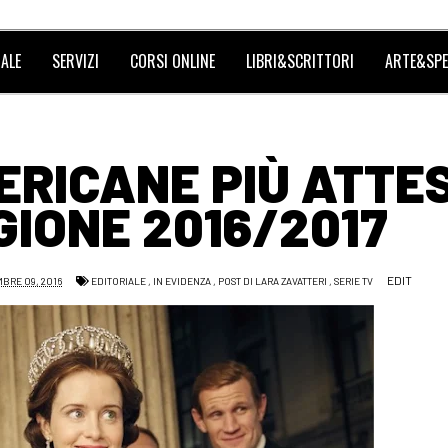
ALE
SERVIZI
CORSI ONLINE
LIBRI&SCRITTORI
ARTE&SPE
MERICANE PIÙ ATTE
IONE 2016/2017
EDIT
BRE 09, 2016
EDITORIALE
,
IN EVIDENZA
,
POST DI LARA ZAVATTERI
,
SERIE TV