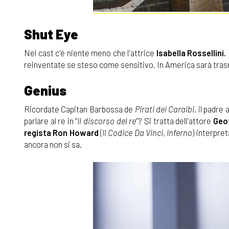
Shut Eye
Nel cast c'è niente meno che l'attrice
Isabella Rossellini.
reinventate se steso come sensitivo. In America sarà trasm
Genius
Ricordate Capitan Barbossa de
Pirati dei Caraibi
, il padre 
parlare al re in “
Il discorso del re
”? Si tratta dell'attore
Geo
regista Ron Howard
(
Il Codice Da Vinci
,
Inferno
) interpre
ancora non si sa.