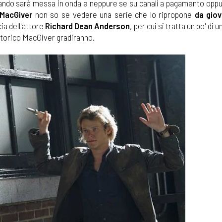
quando sarà messa in onda e neppure se su canali a pagamento oppu
 MacGiver
non so se vedere una serie che lo ripropone
da gio
ia dell'attore
Richard Dean Anderson
, per cui si tratta un po' di 
 storico MacGiver gradiranno.