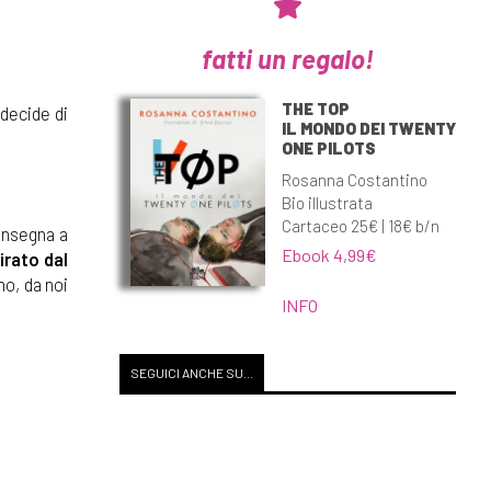
fatti un regalo!
THE TOP
 decide di
IL MONDO DEI TWENTY
ONE PILOTS
Rosanna Costantino
Bio illustrata
Cartaceo 25€ | 18€ b/n
 insegna a
Ebook 4,99€
irato dal
no, da noi
INFO
SEGUICI ANCHE SU...