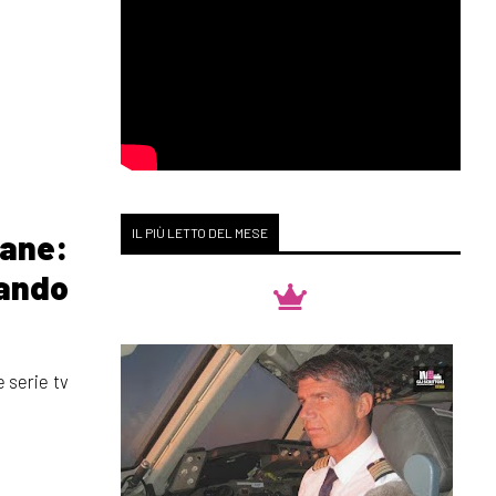
IL PIÙ LETTO DEL MESE
cane:
uando
e serie tv