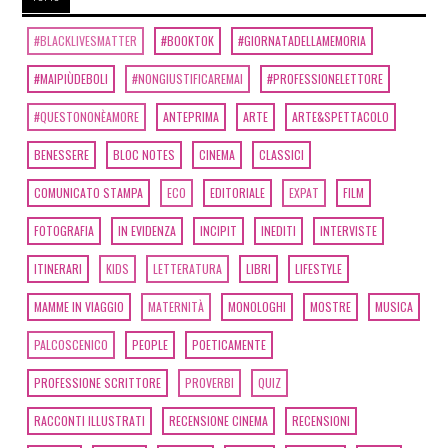
#BLACKLIVESMATTER
#BOOKTOK
#GIORNATADELLAMEMORIA
#MAIPIÙDEBOLI
#NONGIUSTIFICAREMAI
#PROFESSIONELETTORE
#QUESTONONÈAMORE
ANTEPRIMA
ARTE
ARTE&SPETTACOLO
BENESSERE
BLOC NOTES
CINEMA
CLASSICI
COMUNICATO STAMPA
ECO
EDITORIALE
EXPAT
FILM
FOTOGRAFIA
IN EVIDENZA
INCIPIT
INEDITI
INTERVISTE
ITINERARI
KIDS
LETTERATURA
LIBRI
LIFESTYLE
MAMME IN VIAGGIO
MATERNITÀ
MONOLOGHI
MOSTRE
MUSICA
PALCOSCENICO
PEOPLE
POETICAMENTE
PROFESSIONE SCRITTORE
PROVERBI
QUIZ
RACCONTI ILLUSTRATI
RECENSIONE CINEMA
RECENSIONI