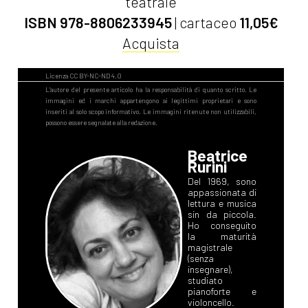
teatrale
ISBN 978-8806233945
| cartaceo
11,05€
Acquista
Beatrice
Rurini
Del 1969, sono
appassionata di
lettura e musica
sin da piccola.
Ho conseguito
la maturità
magistrale
(senza
insegnare),
studiato
pianoforte e
violoncello.