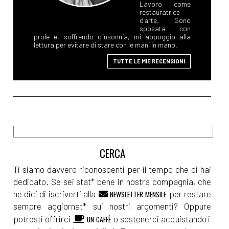
Lavoro come
restauratrice
d'arte. Sono
sposata con
prole e, soffrendo d'insonnia, mi appoggio alla
lettura per evitare di stare con le mani in mano.
TUTTE LE MIE RECENSIONI
Ti siamo davvero riconoscenti per il tempo che ci hai
dedicato. Se sei stat* bene in nostra compagnia, che
ne dici di iscriverti alla
per restare
NEWSLETTER MENSILE
sempre aggiornat* sui nostri argomenti? Oppure
potresti offrirci
o sostenerci acquistando i
UN CAFFÈ