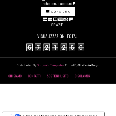
anche senza account
DONA ORA
GRAZIE!
VISUALIZZAZIONI TOTALI
6
7
2
1
2
6
0
Distributed By
Gooyaabi Templates
Edited By
Stefania Bergo
CHI SIAMO
CONTATTI
SOSTIENI IL SITO
DISCLAIMER
COOKIE POLICY
PRIVACY POLICY