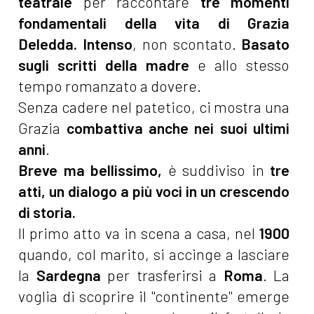
teatrale
per raccontare
tre momenti
fondamentali della vita di Grazia
Deledda.
Intenso
, non scontato.
Basato
sugli scritti della madre
e allo stesso
tempo romanzato a dovere.
Senza cadere nel patetico, ci mostra una
Grazia
combattiva anche nei suoi ultimi
anni
.
Breve ma bellissimo,
è suddiviso in
tre
atti,
un dialogo a più voci in un crescendo
di storia.
Il primo atto va in scena a casa, nel
1900
quando, col marito, si accinge a lasciare
la
Sardegna
per trasferirsi a
Roma
. La
voglia di scoprire il "continente" emerge