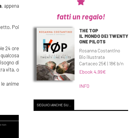
a
, appena
fatti un regalo!
 letto. Poi
THE TOP
IL MONDO DEI TWENTY
ONE PILOTS
ole 24 ore
Rosanna Costantino
 qualcosa
Bio illustrata
bisogno di
Cartaceo 25€ | 18€ b/n
ra vita, o
Ebook 4,99€
e le anime
INFO
SEGUICI ANCHE SU...