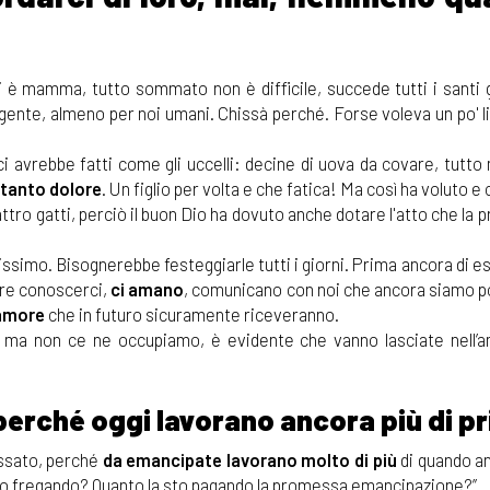
è mamma, tutto sommato non è difficile, succede tutti i santi 
lgente, almeno per noi umani. Chissà perché. Forse voleva un po' l
i avrebbe fatti come gli uccelli: decine di uova da covare, tutto
 tanto dolore
. Un figlio per volta e che fatica! Ma così ha voluto e c
tro gatti, perciò il buon Dio ha dovuto anche dotare l'atto che la 
issimo. Bisognerebbe festeggiarle tutti i giorni. Prima ancora di es
ure conoscerci,
ci amano
, comunicano con noi che ancora siamo po
amore
che in futuro sicuramente riceveranno.
 ma non ce ne occupiamo, è evidente che vanno lasciate nell’a
rché oggi lavorano ancora più di pr
ssato, perché
da emancipate lavorano molto di più
di quando a
iano fregando? Quanto la sto pagando la promessa emancipazione?”.