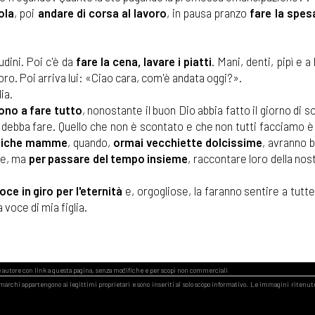
ola
, poi
andare di corsa al lavoro
, in pausa pranzo
fare la spes
udini. Poi c'è da
fare la cena, lavare i piatti
. Mani, denti, pipì e a
voro. Poi arriva lui: «Ciao cara, com'è andata oggi?».
ia.
no a fare tutto
, nonostante il buon Dio abbia fatto il giorno di s
i debba fare. Quello che non è scontato e che non tutti facciamo è
roiche mamme
, quando,
ormai vecchiette dolcissime
, avranno 
ole, ma
per passare del tempo insieme
, raccontare loro della nost
ce in giro per l'eternità
e, orgogliose, la faranno sentire a tutt
 voce di mia figlia.