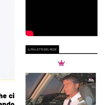
IL PIÙ LETTO DEL MESE
he ci
uando