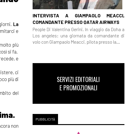
INTERVISTA A GIAMPAOLO MEACCI,
COMANDANTE PRESSO QATAR AIRWAYS
giorni.
La
People Di Valentina Gerini. In viaggio da Doha a
imitarci e
Los angeles: una giornata da comandante di
volo con Giampaolo Meacci, pilota presso la...
 molto più
osì si fa.
precede, e
istere, ci
SERVIZI EDITORIALI
co più di
E PROMOZIONALI
mbito del
ima.
PUBBLICITÀ
ncora non