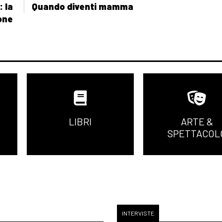
: la
Quando diventi mamma
one
LIBRI
ARTE &
SPETTACOL
INTERVISTE