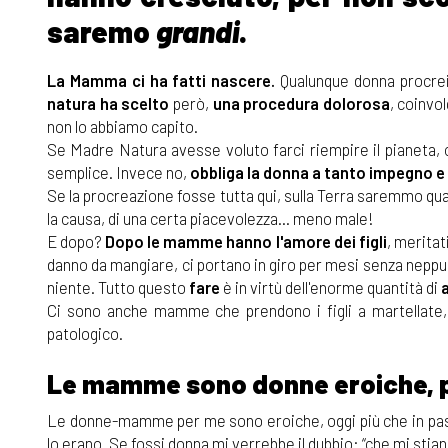
saremo
grandi
.
La Mamma ci ha fatti nascere.
Qualunque donna procrei 
natura ha scelto
però,
una procedura dolorosa
, coinvo
non lo abbiamo capito.
Se Madre Natura avesse voluto farci riempire il pianeta, c
semplice. Invece no,
obbliga la donna a tanto impegno e
Se la procreazione fosse tutta qui, sulla Terra saremmo quat
la causa, di una certa piacevolezza... meno male!
E dopo?
Dopo le mamme hanno l'amore dei figli
, meritat
danno da mangiare, ci portano in giro per mesi senza nepp
niente. Tutto questo
fare
è in virtù dell'enorme quantità di
Ci sono anche mamme che prendono i figli a martellate,
patologico.
Le mamme sono donne eroiche, pe
Le donne-mamme per me sono eroiche, oggi più che in pa
lo erano. Se fossi donna mi verrebbe il dubbio: “che mi st