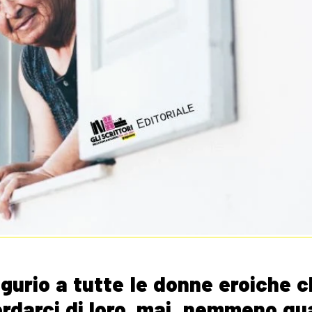
urio a tutte le donne eroiche c
ordarci di loro, mai, nemmeno q