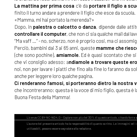
La mattina per prima cosa
c'è da
portare il figlio a scu
finito il turno andare a prendere il figlio che esce da scuola.
«Mamma, mi hai portato la merenda?»
Dopo, in
palestra o calcetto o danza
, dipende dalle attit
controllare il computer
, che non ci sia qualche mail dal la
“Ma vaff …” - no, scherzo, non è proprio cosi, ma ci assomigl
Perciò, bambini dai 3 ai 65 anni, queste
mamme che riesco
(che sono pochine),
amiamole
. Ed è quasi scontato che s
che vi consiglio adesso: a
ndiamole a trovare queste e
noi, non per lavare i piatti che fino alla fine lo faranno da s
anche per leggere loro qualche pagina.
Ci renderanno famosi, si porteranno dietro la nostra vo
che incontreranno: questa è la voce di mio figlio, questa è la
Buona Festa della Mamma!