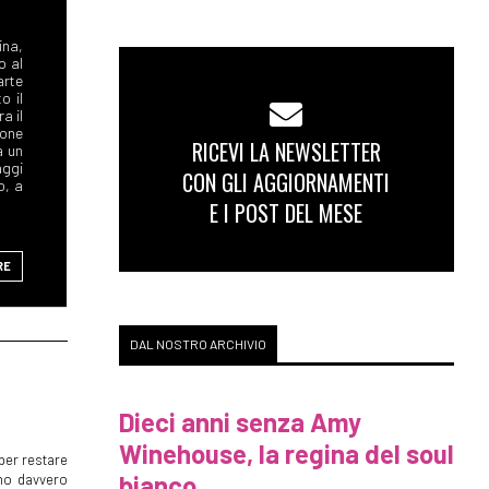
RICEVI LA NEWSLETTER
CON GLI AGGIORNAMENTI
E I POST DEL MESE
RE
DAL NOSTRO ARCHIVIO
Dieci anni senza Amy
Winehouse, la regina del soul
per restare
bianco
mmo davvero