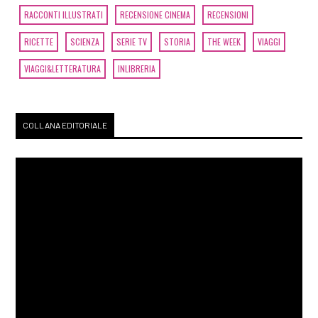
RACCONTI ILLUSTRATI
RECENSIONE CINEMA
RECENSIONI
RICETTE
SCIENZA
SERIE TV
STORIA
THE WEEK
VIAGGI
VIAGGI&LETTERATURA
INLIBRERIA
COLLANA EDITORIALE