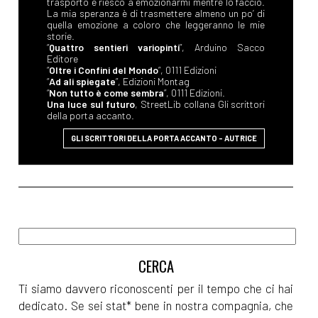
trasporto e riesco a emozionarmi mentre lo faccio.
La mia speranza è di trasmettere almeno un po’ di
quella emozione a coloro che leggeranno le mie
storie.
“
Quattro sentieri variopinti
”, Arduino Sacco
Editore
“
Oltre i Confini del Mondo
”, 0111 Edizioni
“
Ad ali spiegate
”, Edizioni Montag
“
Non tutto è come sembra
”, 0111 Edizioni.
Una luce sul futuro
, StreetLib collana Gli scrittori
della porta accanto.
GLI SCRITTORI DELLA PORTA ACCANTO - AUTRICE
Ti siamo davvero riconoscenti per il tempo che ci hai
dedicato. Se sei stat* bene in nostra compagnia, che