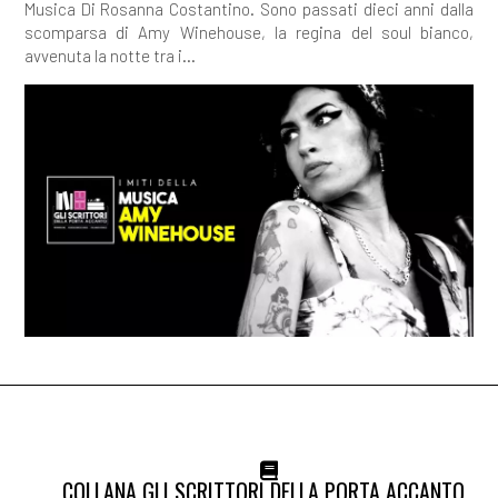
Musica Di Rosanna Costantino. Sono passati dieci anni dalla
scomparsa di Amy Winehouse, la regina del soul bianco,
avvenuta la notte tra i...
COLLANA GLI SCRITTORI DELLA PORTA ACCANTO