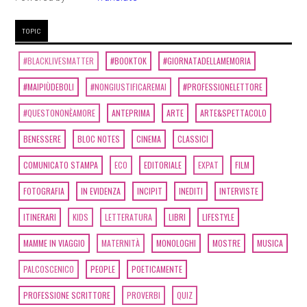
TOPIC
#BLACKLIVESMATTER
#BOOKTOK
#GIORNATADELLAMEMORIA
#MAIPIÙDEBOLI
#NONGIUSTIFICAREMAI
#PROFESSIONELETTORE
#QUESTONONÈAMORE
ANTEPRIMA
ARTE
ARTE&SPETTACOLO
BENESSERE
BLOC NOTES
CINEMA
CLASSICI
COMUNICATO STAMPA
ECO
EDITORIALE
EXPAT
FILM
FOTOGRAFIA
IN EVIDENZA
INCIPIT
INEDITI
INTERVISTE
ITINERARI
KIDS
LETTERATURA
LIBRI
LIFESTYLE
MAMME IN VIAGGIO
MATERNITÀ
MONOLOGHI
MOSTRE
MUSICA
PALCOSCENICO
PEOPLE
POETICAMENTE
PROFESSIONE SCRITTORE
PROVERBI
QUIZ