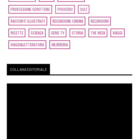
PROFESSIONE SCRITTORE
PROVERBI
QUIZ
RACCONTI ILLUSTRATI
RECENSIONE CINEMA
RECENSIONI
RICETTE
SCIENZA
SERIE TV
STORIA
THE WEEK
VIAGGI
VIAGGI&LETTERATURA
INLIBRERIA
COLLANA EDITORIALE