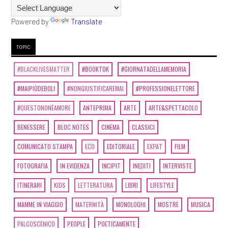
Powered by
Translate
TOPIC
#BLACKLIVESMATTER
#BOOKTOK
#GIORNATADELLAMEMORIA
#MAIPIÙDEBOLI
#NONGIUSTIFICAREMAI
#PROFESSIONELETTORE
#QUESTONONÈAMORE
ANTEPRIMA
ARTE
ARTE&SPETTACOLO
BENESSERE
BLOC NOTES
CINEMA
CLASSICI
COMUNICATO STAMPA
ECO
EDITORIALE
EXPAT
FILM
FOTOGRAFIA
IN EVIDENZA
INCIPIT
INEDITI
INTERVISTE
ITINERARI
KIDS
LETTERATURA
LIBRI
LIFESTYLE
MAMME IN VIAGGIO
MATERNITÀ
MONOLOGHI
MOSTRE
MUSICA
PALCOSCENICO
PEOPLE
POETICAMENTE