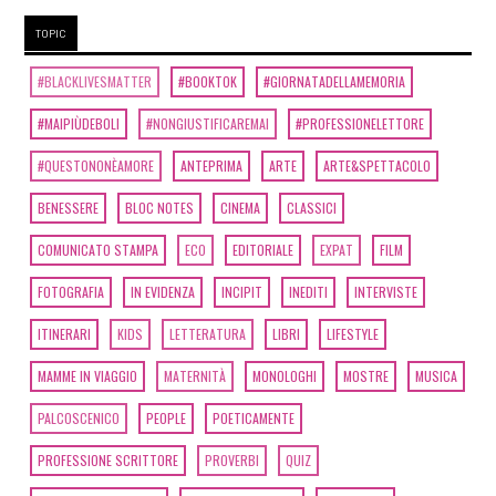
TOPIC
#BLACKLIVESMATTER
#BOOKTOK
#GIORNATADELLAMEMORIA
#MAIPIÙDEBOLI
#NONGIUSTIFICAREMAI
#PROFESSIONELETTORE
#QUESTONONÈAMORE
ANTEPRIMA
ARTE
ARTE&SPETTACOLO
BENESSERE
BLOC NOTES
CINEMA
CLASSICI
COMUNICATO STAMPA
ECO
EDITORIALE
EXPAT
FILM
FOTOGRAFIA
IN EVIDENZA
INCIPIT
INEDITI
INTERVISTE
ITINERARI
KIDS
LETTERATURA
LIBRI
LIFESTYLE
MAMME IN VIAGGIO
MATERNITÀ
MONOLOGHI
MOSTRE
MUSICA
PALCOSCENICO
PEOPLE
POETICAMENTE
PROFESSIONE SCRITTORE
PROVERBI
QUIZ