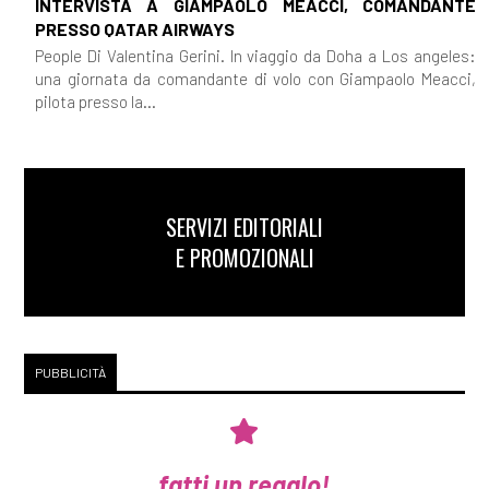
INTERVISTA A GIAMPAOLO MEACCI, COMANDANTE
PRESSO QATAR AIRWAYS
People Di Valentina Gerini. In viaggio da Doha a Los angeles:
una giornata da comandante di volo con Giampaolo Meacci,
pilota presso la...
SERVIZI EDITORIALI
E PROMOZIONALI
PUBBLICITÀ
fatti un regalo!