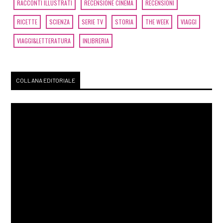
RACCONTI ILLUSTRATI
RECENSIONE CINEMA
RECENSIONI
RICETTE
SCIENZA
SERIE TV
STORIA
THE WEEK
VIAGGI
VIAGGI&LETTERATURA
INLIBRERIA
COLLANA EDITORIALE