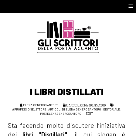
≡
I LIBRI DISTILLATI
ELENA GENERO SANTORO
MARTEDÌ, GENNAIO 05, 2016
#PROFESSIONELETTORE
,
ARTICOLI DI ELENA GENERO SANTORO
,
EDITORIALE
,
EDIT
POSTELENAGENEROSANTORO
Sta facendo molto discutere l’iniziativa
dei
libri "Distillati"
, il cui slogan è