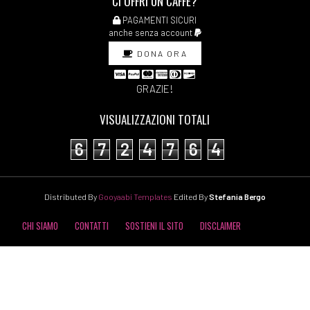
CI OFFRI UN CAFFÈ?
PAGAMENTI SICURI
anche senza account
DONA ORA
GRAZIE!
VISUALIZZAZIONI TOTALI
6
7
2
4
7
6
4
Distributed By
Gooyaabi Templates
Edited By
Stefania Bergo
CHI SIAMO
CONTATTI
SOSTIENI IL SITO
DISCLAIMER
COOKIE POLICY
PRIVACY POLICY