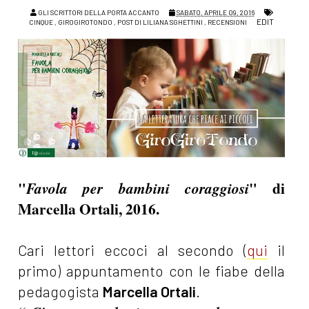
GLI SCRITTORI DELLA PORTA ACCANTO
SABATO, APRILE 09, 2016
EDIT
CINQUE
,
GIROGIROTONDO
,
POST DI LILIANA SGHETTINI
,
RECENSIONI
"
" di
Favola per bambini coraggiosi
Marcella Ortali, 2016.
Cari lettori eccoci al secondo (
qui
il
primo) appuntamento con le fiabe della
pedagogista
Marcella Ortali
.