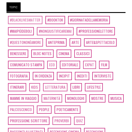
TOPIC
#BLACKLIVESMATTER
#BOOKTOK
#GIORNATADELLAMEMORIA
#MAIPIÙDEBOLI
#NONGIUSTIFICAREMAI
#PROFESSIONELETTORE
#QUESTONONÈAMORE
ANTEPRIMA
ARTE
ARTE&SPETTACOLO
BENESSERE
BLOC NOTES
CINEMA
CLASSICI
COMUNICATO STAMPA
ECO
EDITORIALE
EXPAT
FILM
FOTOGRAFIA
IN EVIDENZA
INCIPIT
INEDITI
INTERVISTE
ITINERARI
KIDS
LETTERATURA
LIBRI
LIFESTYLE
MAMME IN VIAGGIO
MATERNITÀ
MONOLOGHI
MOSTRE
MUSICA
PALCOSCENICO
PEOPLE
POETICAMENTE
PROFESSIONE SCRITTORE
PROVERBI
QUIZ
RACCONTI ILLUSTRATI
RECENSIONE CINEMA
RECENSIONI