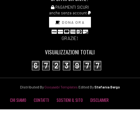
PAGAMENTI SICURI
anche senza account
DONA ORA
GRAZIE!
VISUALIZZAZIONI TOTALI
6
7
2
3
9
7
7
Distributed By
Gooyaabi Templates
Edited By
Stefania Bergo
CHI SIAMO
CONTATTI
SOSTIENI IL SITO
DISCLAIMER
COOKIE POLICY
PRIVACY POLICY