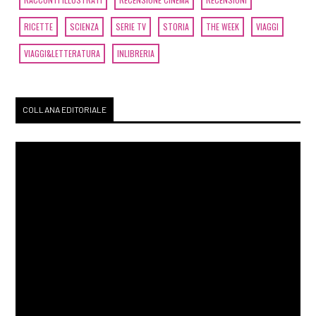
RICETTE
SCIENZA
SERIE TV
STORIA
THE WEEK
VIAGGI
VIAGGI&LETTERATURA
INLIBRERIA
COLLANA EDITORIALE