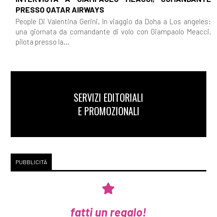
PRESSO QATAR AIRWAYS
People Di Valentina Gerini. In viaggio da Doha a Los angeles:
una giornata da comandante di volo con Giampaolo Meacci,
pilota presso la...
SERVIZI EDITORIALI
E PROMOZIONALI
PUBBLICITÀ
fatti un regalo!