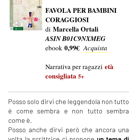
FAVOLA PER BAMBINI
CORAGGIOSI
Marcella Ortali
di
ASIN B01C9NXMEG
0,99€
ebook
Acquista
età
Narrativa per ragazzi
consigliata
5+
Posso solo dirvi che leggendola non tutto
è come sembra e non tutto sembra
come è.
Posso anche dirvi però che ancora una
volta la scrittrice ci propone
un tema di