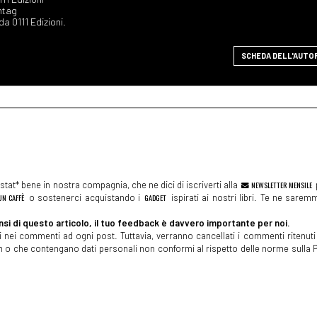
ontag
 da 0111 Edizioni.
SCHEDA DELL'AUTO
tat* bene in nostra compagnia, che ne dici di iscriverti alla
NEWSLETTER MENSILE
N CAFFÈ
o sostenerci acquistando i
GADGET
ispirati ai nostri libri. Te ne sare
si di questo articolo, il tuo feedback è davvero importante per noi.
 nei commenti ad ogni post. Tuttavia, verranno cancellati i commenti ritenuti 
spam o che contengano dati personali non conformi al rispetto delle norme sulla P