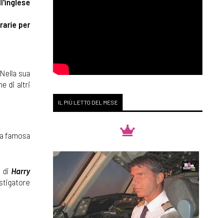
l'inglese
rarie per
 Nella sua
e di altri
IL PIÙ LETTO DEL MESE
 la famosa
i di
Harry
estigatore