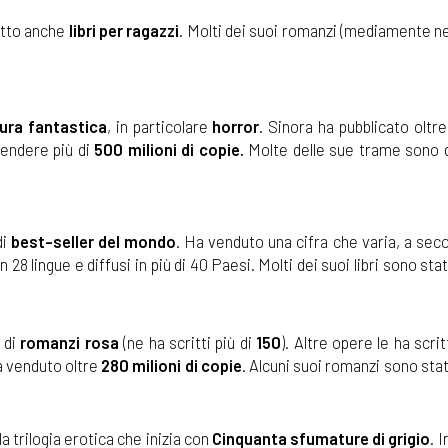
itto anche
libri per ragazzi
. Molti dei suoi romanzi (mediamente ne
tura fantastica
, in particolare
horror
. Sinora ha pubblicato oltr
vendere più di
500 milioni di copie.
Molte delle sue trame sono 
di
best-seller del mondo
. Ha venduto una cifra che varia, a sec
in 28 lingue e diffusi in più di 40 Paesi. Molti dei suoi libri sono sta
 di
romanzi rosa
(ne ha scritti più di
150
). Altre opere le ha scrit
a venduto oltre
280 milioni di copie
. Alcuni suoi romanzi sono stat
ella trilogia erotica che inizia con
Cinquanta sfumature di grigio
. 