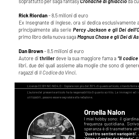
soprattutto per saga fantasy
Cronache di ghiaccio
da cui
Rick Riordan
– 8,5 milioni di euro
Ex Insegnante di inglese, ora si dedica esclusivamente al
principalmente alla serie
Percy Jackson e gli Dei dell’
primo libro della nuova saga
Magnus Chase e gli Dei di A
Dan Brown
– 8,5 milioni di euro
Autore di
thriller
deve la sua maggiore fama a
“Il codice
libri, due dei quali assieme alla moglie che sono di gen
ragazzi di
Il Codice da Vinci
.
Ornella Nalon
I miei hobby sono: il giardin
frequenza quotidiana. Scriv
speranza è di trasmettere alm
“
Quattro sentieri variopinti
”
“
Oltre i Confini del Mondo
”, 