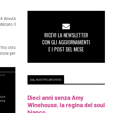
a è dovuta
blicato il
RICEVI LA NEWSLETTER
CON GLI AGGIORNAMENTI
ritto otto
E I POST DEL MESE
sione per
DAL NOSTRO ARCHIVIO
Dieci anni senza Amy
 con
 mia
Winehouse, la regina del soul
bianco