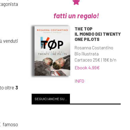
tagonista
fatti un regalo!
THE TOP
IL MONDO DEI TWENTY
ONE PILOTS
iù venduti
Rosanna Costantino
Bio illustrata
Cartaceo 25€ | 18€ b/n
Ebook 4,99€
INFO
to oltre
3
SEGUICI ANCHE SU...
 È famoso