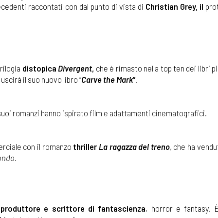
cedenti raccontati con dal punto di vista di
Christian Grey, il
pro
trilogia
distopica
Divergent
,
che è rimasto nella top ten dei libri p
uscirà il suo nuovo libro “
Carve the Mark
”
.
suoi romanzi hanno ispirato film e adattamenti cinematografici.
erciale con il romanzo
thriller
La ragazza del treno
, che ha vendu
mondo.
produttore e scrittore di fantascienza
, horror e fantasy.