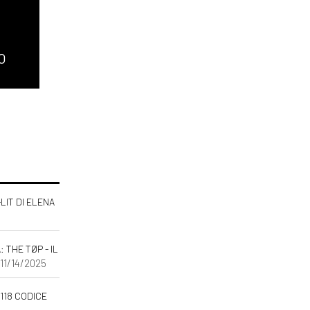
O
-LIT DI ELENA
THE TØP - IL
 11/14/2025
118 CODICE