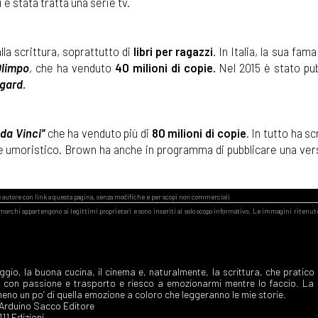
 è stata tratta una serie tv.
la scrittura, soprattutto di
libri per ragazzi
. In Italia, la sua fam
Olimpo
, che ha venduto
40 milioni di copie.
Nel 2015 è stato pub
sgard
.
 da Vinci”
che ha venduto più di
80 milioni di copie
. In tutto ha sc
ere umoristico. Brown ha anche in programma di pubblicare una ver
aggio, la buona cucina, il cinema e, naturalmente, la scrittura, che pratico
o con passione e trasporto e riesco a emozionarmi mentre lo faccio. La
eno un po’ di quella emozione a coloro che leggeranno le mie storie.
, Arduino Sacco Editore
0111 Edizioni