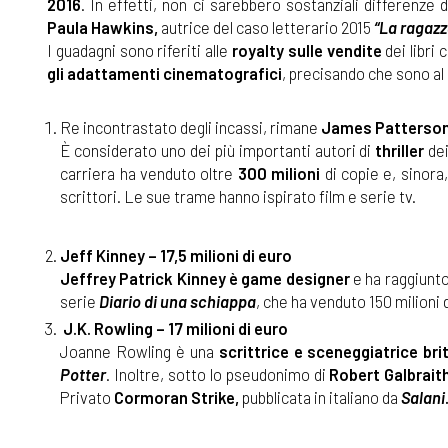
2016
. In effetti, non ci sarebbero sostanziali differenze
Paula Hawkins,
autrice del caso letterario 2015
“La ragazz
I guadagni sono riferiti alle
royalty sulle vendite
dei libri
gli adattamenti cinematografici
, precisando che sono al
Re incontrastato degli incassi, rimane
James Patterso
È considerato uno dei più importanti autori di
thriller
de
carriera ha venduto oltre
300 milioni
di copie e, sinora
scrittori. Le sue trame hanno ispirato film e serie tv.
Jeff Kinney
– 17,5 milioni di euro
Jeffrey Patrick Kinney è game designer
e ha raggiunto
serie
Diario di una schiappa
, che ha venduto 150 milioni d
J.K. Rowling – 17 milioni di euro
Joanne Rowling è una
scrittrice e sceneggiatrice bri
Potter
. Inoltre, sotto lo pseudonimo di
Robert Galbrait
Privato
Cormoran Strike,
pubblicata in italiano da
Salani