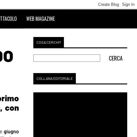
TTACOLO
WEB MAGAZINE
COSA CERCHI?
DO
COLLANA EDITORIALE
 primo
, con
e
giugno