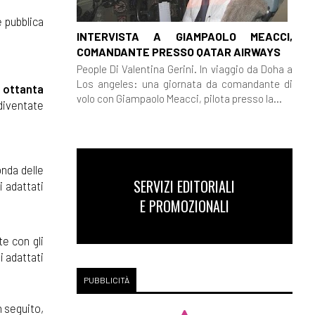
 pubblica
INTERVISTA A GIAMPAOLO MEACCI,
COMANDANTE PRESSO QATAR AIRWAYS
People Di Valentina Gerini. In viaggio da Doha a
Los angeles: una giornata da comandante di
e
ottanta
volo con Giampaolo Meacci, pilota presso la...
diventate
onda delle
SERVIZI EDITORIALI
ti adattati
E PROMOZIONALI
te con gli
i adattati
PUBBLICITÀ
In seguito,