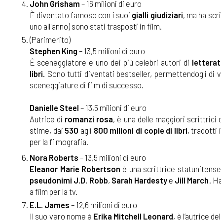
John Grisham
– 16 milioni di euro
È diventato famoso con i suoi
gialli giudiziari
, ma ha scr
uno all'anno) sono stati trasposti in film.
(Parimerito)
Stephen King
– 13,5 milioni di euro
È sceneggiatore e uno dei più celebri autori di
lettera
libri.
Sono tutti diventati bestseller, permettendogli di 
sceneggiature di film di successo.
Danielle Steel
– 13,5 milioni di euro
Autrice di
romanzi rosa
, è una delle maggiori scrittrici 
stime, dai
530
agli
800 milioni di copie di libri
, tradotti 
per la filmografia.
Nora Roberts
– 13,5 milioni di euro
Eleanor Marie Robertson
è una scrittrice statunitense
pseudonimi
J.D. Robb
,
Sarah Hardesty
e
Jill March
. H
a film per la tv.
E.L. James
– 12,6 milioni di euro
Il suo vero nome è
Erika Mitchell Leonard
, è l’autrice d