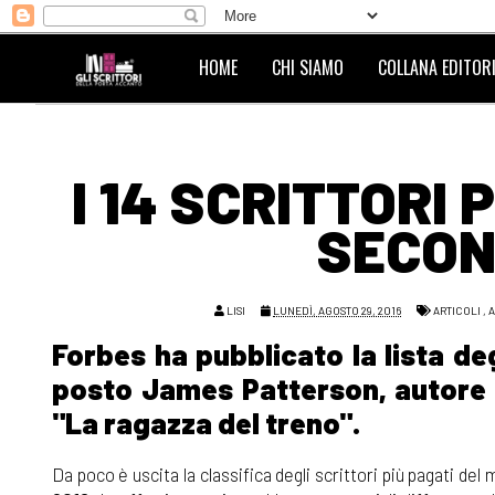
HOME
CHI SIAMO
COLLANA EDITORI
I 14 SCRITTORI
SECON
LISI
LUNEDÌ, AGOSTO 29, 2016
ARTICOLI
,
A
Forbes ha pubblicato la lista deg
posto James Patterson, autore d
"La ragazza del treno".
Da poco è uscita la classifica degli scrittori più pagati del 