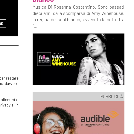
Musica Di Rosanna Costantino. Sono passati
dieci anni dalla scomparsa di Amy Winehouse,
la regina del soul bianco, avvenuta la notte tra
RE
i...
per restare
mmo davvero
PUBBLICITÀ
offensivi o
rivacy e, in