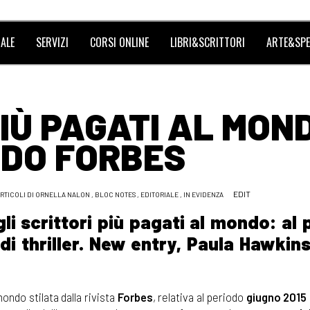
ALE
SERVIZI
CORSI ONLINE
LIBRI&SCRITTORI
ARTE&SPE
 PIÙ PAGATI AL MON
DO FORBES
EDIT
RTICOLI DI ORNELLA NALON
,
BLOC NOTES
,
EDITORIALE
,
IN EVIDENZA
li scrittori più pagati al mondo: al
i thriller. New entry, Paula Hawkins
mondo stilata dalla rivista
Forbes
, relativa al periodo
giugno 2015