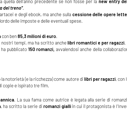
 da quella dell'anno precedente se non fosse per la
new entry del
a del treno”
.
 cartacei e degli ebook, ma anche sulla
cessione delle opere lette
 lordo delle imposte e delle eventuali spese.
n
con ben
85,3 milioni di euro
.
i nostri tempi, ma ha scritto anche
libri romantici e per ragazzi
.
, ha pubblicato
150 romanzi,
avvalendosi anche della collaborazion
 la notorietà (e la ricchezza) come autore di
libri per ragazzi
, con
i copie e ispirato tre film.
tannica
. La sua fama come autrice è legata alla serie di romanz
h
, ha scritto la serie di
romanzi gialli
in cui il protagonista è l'Inv
.