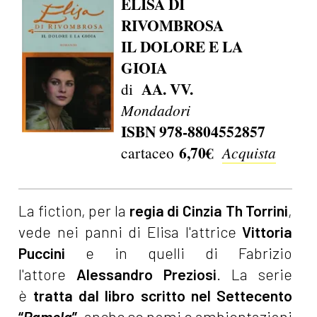
ELISA DI
RIVOMBROSA
IL DOLORE E LA
GIOIA
AA. VV.
di
Mondadori
ISBN 978-8804552857
6,70€
cartaceo
Acquista
La fiction, per la
regia di Cinzia Th Torrini
,
vede nei panni di Elisa l'attrice
Vittoria
Puccini
e in quelli di Fabrizio
l'attore
Alessandro Preziosi
. La serie
è
tratta dal
libro scritto nel Settecento
“
Pamela
”
,
anche se nomi e ambientazioni