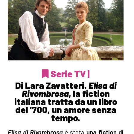
Serie TV |
Di Lara Zavatteri.
Elisa di
Rivombrosa
, la fiction
italiana tratta da un libro
del '700, un amore senza
tempo.
Elisa di Rivombrosa
è stata
una fiction di