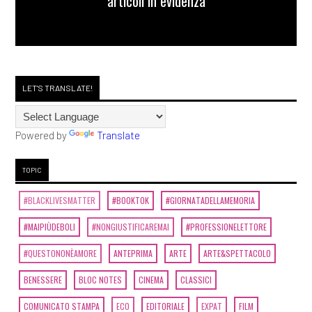
articoli in evidenza
LET'S TRANSLATE!
Powered by
Translate
TOPIC
#BLACKLIVESMATTER
#BOOKTOK
#GIORNATADELLAMEMORIA
#MAIPIÙDEBOLI
#NONGIUSTIFICAREMAI
#PROFESSIONELETTORE
#QUESTONONÈAMORE
ANTEPRIMA
ARTE
ARTE&SPETTACOLO
BENESSERE
BLOC NOTES
CINEMA
CLASSICI
COMUNICATO STAMPA
ECO
EDITORIALE
EXPAT
FILM