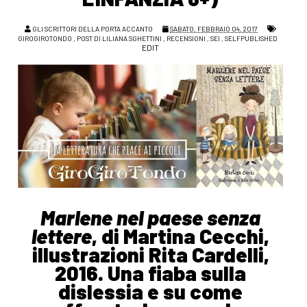
GLI SCRITTORI DELLA PORTA ACCANTO
SABATO, FEBBRAIO 04, 2017
GIROGIROTONDO
,
POST DI LILIANA SGHETTINI
,
RECENSIONI
,
SEI
,
SELFPUBLISHED
EDIT
Marlene nel paese senza
lettere
, di Martina Cecchi,
illustrazioni Rita Cardelli,
2016. Una fiaba sulla
dislessia e su come