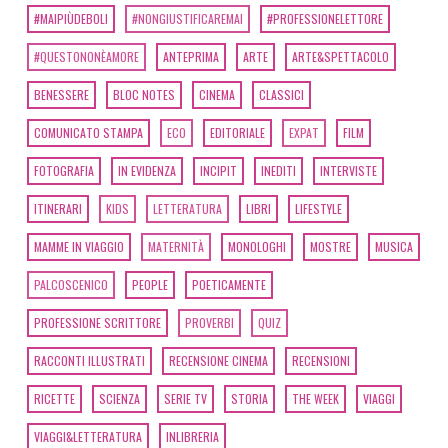
#MAIPIÙDEBOLI
#NONGIUSTIFICAREMAI
#PROFESSIONELETTORE
#QUESTONONÈAMORE
ANTEPRIMA
ARTE
ARTE&SPETTACOLO
BENESSERE
BLOC NOTES
CINEMA
CLASSICI
COMUNICATO STAMPA
ECO
EDITORIALE
EXPAT
FILM
FOTOGRAFIA
IN EVIDENZA
INCIPIT
INEDITI
INTERVISTE
ITINERARI
KIDS
LETTERATURA
LIBRI
LIFESTYLE
MAMME IN VIAGGIO
MATERNITÀ
MONOLOGHI
MOSTRE
MUSICA
PALCOSCENICO
PEOPLE
POETICAMENTE
PROFESSIONE SCRITTORE
PROVERBI
QUIZ
RACCONTI ILLUSTRATI
RECENSIONE CINEMA
RECENSIONI
RICETTE
SCIENZA
SERIE TV
STORIA
THE WEEK
VIAGGI
VIAGGI&LETTERATURA
INLIBRERIA