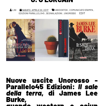
LISI
SABATO, APRILE 22, 2017
#BOOKTOK
,
COMUNICATO STAMPA
,
EDIT
EDIZIONI PARALLELO45
,
SEGNALAZIONI
,
UNOROSSO
Nuove uscite Unorosso -
Parallelo45 Edizioni:
Il sale
della terra
, di James Lee
Burke,
quando western e cajun