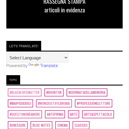
RASSEGNA STAMPA
articoli in evidenza
LET'S TRANSLATE!
Powered by
Translate
TOPIC
#BLACKLIVESMATTER
#BOOKTOK
#GIORNATADELLAMEMORIA
#MAIPIÙDEBOLI
#NONGIUSTIFICAREMAI
#PROFESSIONELETTORE
#QUESTONONÈAMORE
ANTEPRIMA
ARTE
ARTE&SPETTACOLO
BENESSERE
BLOC NOTES
CINEMA
CLASSICI