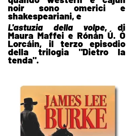
noir sono omerici e
shakespeariani, e
L'astuzia della volpe
, di
Maura Maffei e Rónán Ú. Ó
Lorcáin, il terzo episodio
della trilogia "Dietro la
tenda".