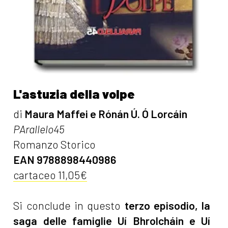
L'astuzia della volpe
di
Maura Maffei e Rónán Ú. Ó Lorcáin
PArallelo45
Romanzo Storico
EAN 9788898440986
cartaceo 11,05€
Si conclude in questo
terzo episodio, la
saga delle famiglie Uí Bhrolcháin e Uí