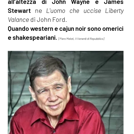
all’altezza di John Wayne e James
Stewart
ne
L'uomo che uccise Liberty
Valance
di John Ford.
Quando western e cajun noir sono omerici
e shakespeariani.
[Piero Melati, Il Venerdì di Repubblica]