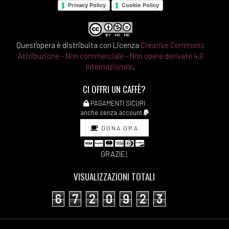
Privacy Policy
Cookie Policy
Quest'opera è distribuita con Licenza
Creative Commons
Attribuzione - Non commerciale - Non opere derivate 4.0
Internazionale
.
CI OFFRI UN CAFFÈ?
PAGAMENTI SICURI
anche senza account
DONA ORA
GRAZIE!
VISUALIZZAZIONI TOTALI
6
7
2
0
9
2
3