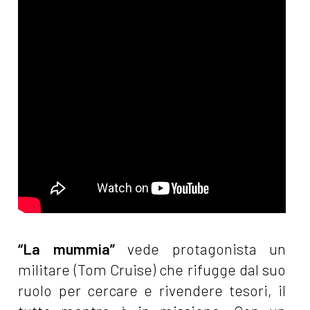
“La mummia”
vede protagonista un
militare (Tom Cruise) che rifugge dal suo
ruolo per cercare e rivendere tesori, il