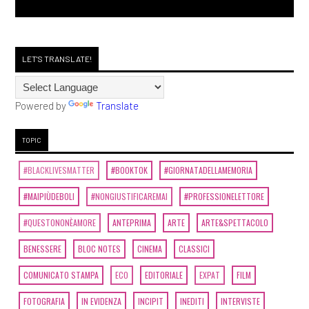
LET'S TRANSLATE!
Powered by
Translate
TOPIC
#BLACKLIVESMATTER
#BOOKTOK
#GIORNATADELLAMEMORIA
#MAIPIÙDEBOLI
#NONGIUSTIFICAREMAI
#PROFESSIONELETTORE
#QUESTONONÈAMORE
ANTEPRIMA
ARTE
ARTE&SPETTACOLO
BENESSERE
BLOC NOTES
CINEMA
CLASSICI
COMUNICATO STAMPA
ECO
EDITORIALE
EXPAT
FILM
FOTOGRAFIA
IN EVIDENZA
INCIPIT
INEDITI
INTERVISTE