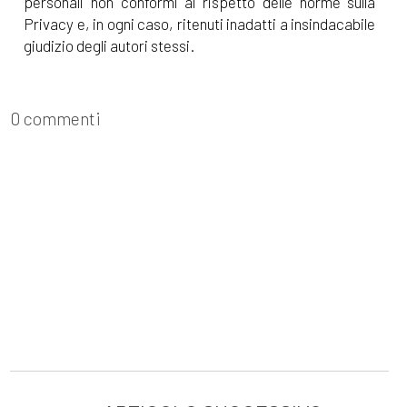
personali non conformi al rispetto delle norme sulla
Privacy e, in ogni caso, ritenuti inadatti a insindacabile
giudizio degli autori stessi.
0 commenti