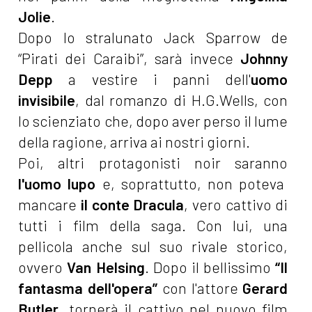
Jolie
.
Dopo lo stralunato Jack Sparrow de
“Pirati dei Caraibi”, sarà invece
Johnny
Depp
a vestire i panni dell'
uomo
invisibile
, dal romanzo di H.G.Wells, con
lo scienziato che, dopo aver perso il lume
della ragione, arriva ai nostri giorni.
Poi, altri protagonisti noir saranno
l'uomo lupo
e, soprattutto, non poteva
mancare
il conte Dracula
, vero cattivo di
tutti i film della saga. Con lui, una
pellicola anche sul suo rivale storico,
ovvero
Van Helsing
. Dopo il bellissimo
“Il
fantasma dell'opera”
con l'attore
Gerard
Butler
, tornerà il cattivo nel nuovo film