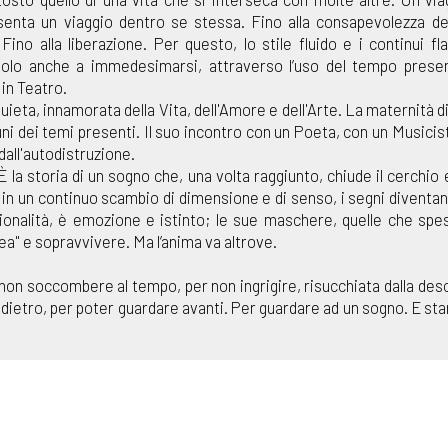
enta un viaggio dentro se stessa. Fino alla consapevolezza de
 Fino alla liberazione. Per questo, lo stile fluido e i continui fl
ndolo anche a immedesimarsi, attraverso l’uso del tempo presen
in Teatro.
ieta, innamorata della Vita, dell'Amore e dell'Arte. La maternità diff
ni dei temi presenti. Il suo incontro con un Poeta, con un Musicis
dall'autodistruzione.
a storia di un sogno che, una volta raggiunto, chiude il cerchio e
a, in un continuo scambio di dimensione e di senso, i segni diventano
zionalità, è emozione e istinto; le sue maschere, quelle che spe
ea" e sopravvivere. Ma l’anima va altrove.
 non soccombere al tempo, per non ingrigire, risucchiata dalla des
ietro, per poter guardare avanti. Per guardare ad un sogno. E star