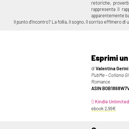
retoriche, prover
rappresenta il rapp
apparentemente banal
Il punto d’incontro? La follia, il sogno, il sorriso effimero di
Esprimi un
di
Valentina Gerini
PubMe – Collana Gli
Romance
ASIN B0B1868W7
Kindle Unlimited
ebook 2,99€