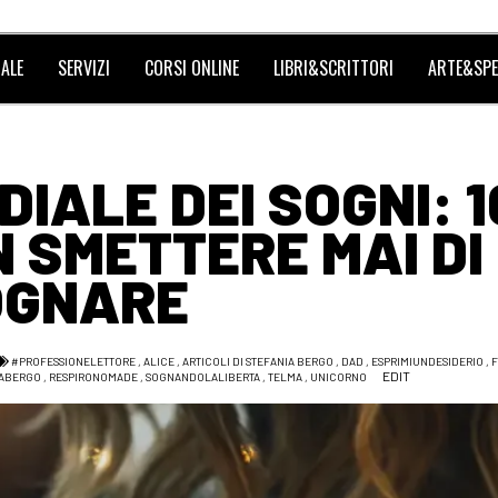
ALE
SERVIZI
CORSI ONLINE
LIBRI&SCRITTORI
ARTE&SPE
IALE DEI SOGNI: 1
N SMETTERE MAI DI
OGNARE
#PROFESSIONELETTORE
,
ALICE
,
ARTICOLI DI STEFANIA BERGO
,
DAD
,
ESPRIMIUNDESIDERIO
,
F
EDIT
IABERGO
,
RESPIRONOMADE
,
SOGNANDOLALIBERTA
,
TELMA
,
UNICORNO