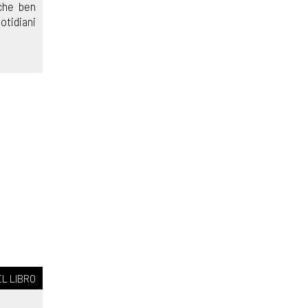
che ben
otidiani
L LIBRO