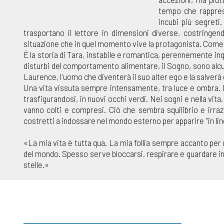
tempo che rappres
incubi più segreti.
trasportano il lettore in dimensioni diverse, costringe
situazione che in quel momento vive la protagonista. Come 
È la storia di Tara, instabile e romantica, perennemente inqu
disturbi del comportamento alimentare, il Sogno, sono alcu
Laurence, l'uomo che diventerà il suo alter ego e la salverà 
Una vita vissuta sempre intensamente, tra luce e ombra. È l
trasfigurandosi, in nuovi occhi verdi. Nei sogni e nella vit
vanno colti e compresi. Ciò che sembra squilibrio e irra
costretti a indossare nel mondo esterno per apparire "in lin
«La mia vita è tutta qua. La mia follia sempre accanto per
del mondo. Spesso serve bloccarsi, respirare e guardare ind
stelle.»