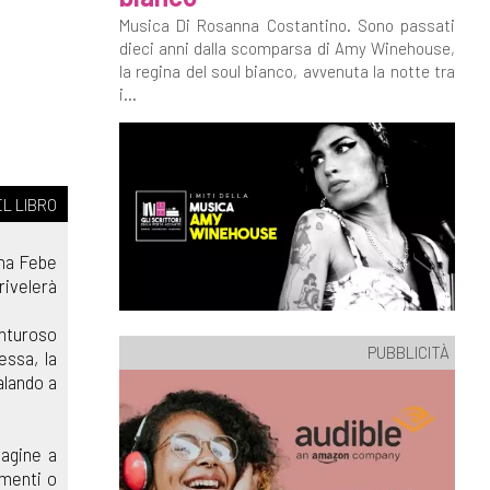
Musica Di Rosanna Costantino. Sono passati
dieci anni dalla scomparsa di Amy Winehouse,
la regina del soul bianco, avvenuta la notte tra
i...
L LIBRO
ina Febe
rivelerà
enturoso
PUBBLICITÀ
essa, la
alando a
pagine a
imenti o