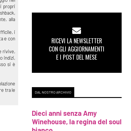
i propri
ashback,
te, alla
icile, i
ta e con
RICEVI LA NEWSLETTER
CON GLI AGGIORNAMENTI
 rivive,
E I POST DEL MESE
 indizi,
sso si è
olazione
e tra le
DAL NOSTRO ARCHIVIO
Dieci anni senza Amy
Winehouse, la regina del soul
bianco