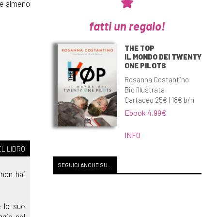
te almeno
fatti un regalo!
THE TOP
IL MONDO DEI TWENTY
ONE PILOTS
Rosanna Costantino
Bio illustrata
Cartaceo 25€ | 18€ b/n
Ebook 4,99€
INFO
L LIBRO
SEGUICI ANCHE SU...
 non hai
 le sue
ggio nel