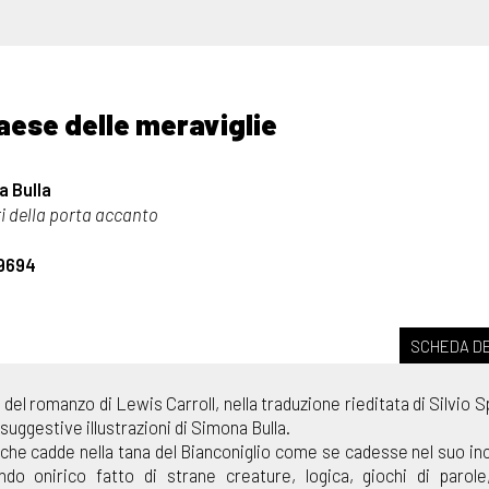
paese delle meraviglie
 Bulla
ri della porta accanto
9694
SCHEDA DE
 del romanzo di Lewis Carroll, nella traduzione rieditata di Silvio 
e suggestive illustrazioni di Simona Bulla.
e, che cadde nella tana del Bianconiglio come se cadesse nel suo in
o onirico fatto di strane creature, logica, giochi di parole,