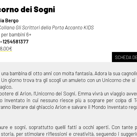
corno dei Sogni
ia Bergo
ollana Gli Scrittori della Porta Accanto KIDS
 per bambini 6+
9-1254581377
 8,00€
SCHEDA DE
una bambina di otto anni con molta fantasia. Adora la sua cagnol
. Un giorno trova tra gli scogli un amuleto con un Unicorno che si 
agico.
 potere di Arion, l’Unicorno dei Sogni, Emma vivrà un viaggio avv
o Inventato in cui nessuno riesce più a sognare per colpa di T
ranno liberare dal ghiaccio Arion e salvare il Mondo Inventato reg
ure e sogni, soprattutto quelli fatti a occhi aperti. Con tante 
a storia, per stimolare riflessioni e creatività, seguendo i sugger