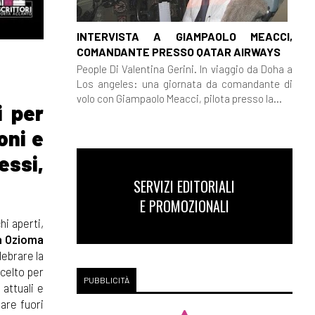
INTERVISTA A GIAMPAOLO MEACCI,
COMANDANTE PRESSO QATAR AIRWAYS
People Di Valentina Gerini. In viaggio da Doha a
Los angeles: una giornata da comandante di
volo con Giampaolo Meacci, pilota presso la...
i per
oni e
essi,
SERVIZI EDITORIALI
E PROMOZIONALI
hi aperti,
da Ozioma
lebrare la
scelto per
PUBBLICITÀ
 attuali e
dare fuori