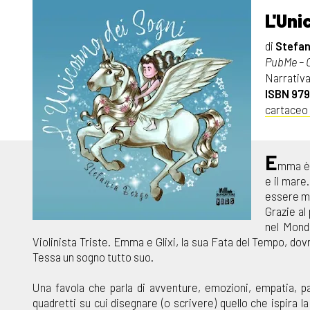
L'Uni
di
Stefan
PubMe – C
Narrativa
ISBN 97
cartaceo
E
mma è 
e il mare
essere m
Grazie al
nel Mond
Violinista Triste. Emma e Glixi, la sua Fata del Tempo, dov
Tessa un sogno tutto suo.
Una favola che parla di avventure, emozioni, empatia, pa
quadretti su cui disegnare (o scrivere) quello che ispira l