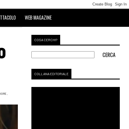
TTACOLO
WEB MAGAZINE
COSA CERCHI?
0
COLLANA EDITORIALE
IORE
,