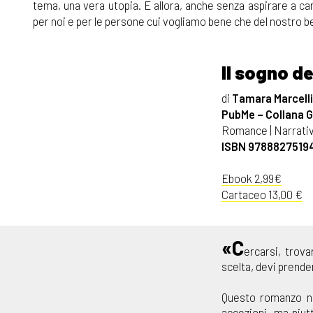
tema, una vera utopia. E allora, anche senza aspirare a c
per noi e per le persone cui vogliamo bene che del nostro 
Il sogno de
di
Tamara Marcelli
PubMe – Collana Gl
Romance | Narrati
ISBN 9788827519
Ebook 2,99€
Cartaceo 13,00 €
«C
ercarsi, trov
scelta, devi prende
Questo romanzo no
accezioni, ma piut