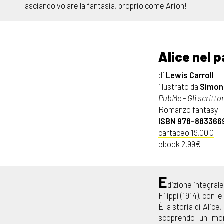
lasciando volare la fantasia, proprio come Arion!
Alice nel 
di
Lewis Carroll
illustrato da
Simona
PubMe - Gli scritto
Romanzo fantasy
ISBN 978-883366
cartaceo 19,00€
ebook 2,99€
E
dizione integrale
Filippi (1914), con l
È la storia di Alic
scoprendo un mond