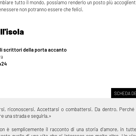
ambiare tutto il mondo, possiamo renderlo un posto più accoglien
benessere non potranno essere che felici.
ll'isola
i scrittori della porta accanto
va
424
SCHEDA DE
arsi, riconoscersi. Accettarsi o combattersi. Da dentro. Perché
re una strada e seguirla.»
n è semplicemente il racconto di una storia d'amore, in tutte
tosto quello di una vita che si interseca con molte altre. Un via