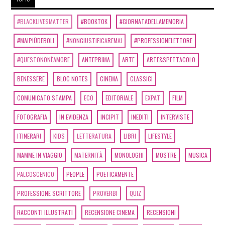
#BLACKLIVESMATTER
#BOOKTOK
#GIORNATADELLAMEMORIA
#MAIPIÙDEBOLI
#NONGIUSTIFICAREMAI
#PROFESSIONELETTORE
#QUESTONONÈAMORE
ANTEPRIMA
ARTE
ARTE&SPETTACOLO
BENESSERE
BLOC NOTES
CINEMA
CLASSICI
COMUNICATO STAMPA
ECO
EDITORIALE
EXPAT
FILM
FOTOGRAFIA
IN EVIDENZA
INCIPIT
INEDITI
INTERVISTE
ITINERARI
KIDS
LETTERATURA
LIBRI
LIFESTYLE
MAMME IN VIAGGIO
MATERNITÀ
MONOLOGHI
MOSTRE
MUSICA
PALCOSCENICO
PEOPLE
POETICAMENTE
PROFESSIONE SCRITTORE
PROVERBI
QUIZ
RACCONTI ILLUSTRATI
RECENSIONE CINEMA
RECENSIONI