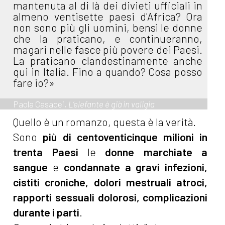
mantenuta al di là dei divieti ufficiali in
almeno ventisette paesi d'Africa? Ora
non sono più gli uomini, bensì le donne
che la praticano, e continueranno,
magari nelle fasce più povere dei Paesi.
La praticano clandestinamente anche
qui in Italia. Fino a quando? Cosa posso
fare io?»
Paola Casadei,
L’elefante è già in valigia
Quello è un romanzo, questa è la verità.
Sono
più di centoventicinque milioni in
trenta Paesi
le
donne marchiate a
sangue
e
condannate a gravi infezioni,
cistiti croniche, dolori mestruali atroci,
rapporti sessuali dolorosi, complicazioni
durante i parti
.