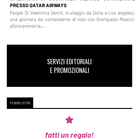
PRESSO QATAR AIRWAYS
People Di Valentina Gerini. In viaggio da Doha a Los angeles:
una giornata da comandante di volo con Giampaolo Meacci,
pilota presso la...
SERVIZI EDITORIALI
E PROMOZIONALI
PUBBLICITÀ
fatti un regalo!