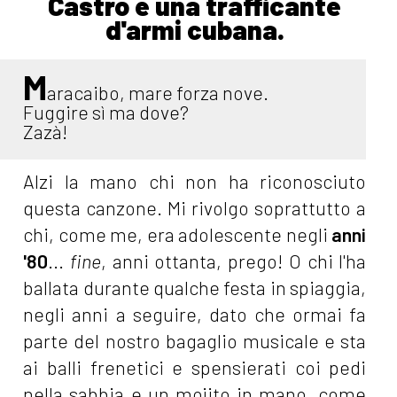
Castro e una trafficante
d'armi cubana.
M
aracaibo, mare forza nove.
Fuggire sì ma dove?
Zazà!
Alzi la mano chi non ha riconosciuto
questa canzone. Mi rivolgo soprattutto a
chi, come me, era adolescente negli
anni
'80
...
fine
, anni ottanta, prego! O chi l'ha
ballata durante qualche festa in spiaggia,
negli anni a seguire, dato che ormai fa
parte del nostro bagaglio musicale e sta
ai balli frenetici e spensierati coi pedi
nella sabbia e un mojito in mano, come