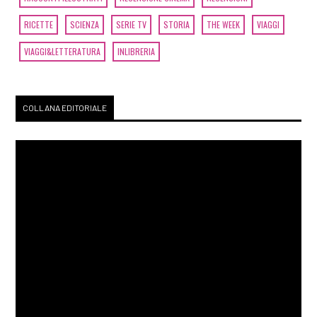
RICETTE
SCIENZA
SERIE TV
STORIA
THE WEEK
VIAGGI
VIAGGI&LETTERATURA
INLIBRERIA
COLLANA EDITORIALE