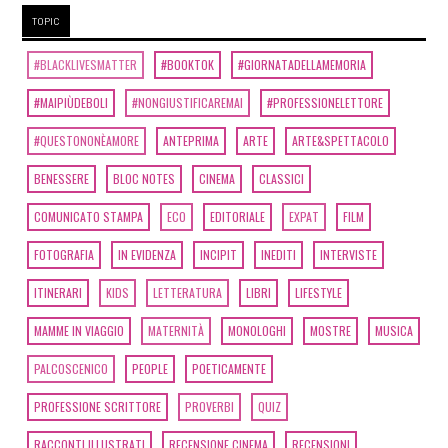
TOPIC
#BLACKLIVESMATTER
#BOOKTOK
#GIORNATADELLAMEMORIA
#MAIPIÙDEBOLI
#NONGIUSTIFICAREMAI
#PROFESSIONELETTORE
#QUESTONONÈAMORE
ANTEPRIMA
ARTE
ARTE&SPETTACOLO
BENESSERE
BLOC NOTES
CINEMA
CLASSICI
COMUNICATO STAMPA
ECO
EDITORIALE
EXPAT
FILM
FOTOGRAFIA
IN EVIDENZA
INCIPIT
INEDITI
INTERVISTE
ITINERARI
KIDS
LETTERATURA
LIBRI
LIFESTYLE
MAMME IN VIAGGIO
MATERNITÀ
MONOLOGHI
MOSTRE
MUSICA
PALCOSCENICO
PEOPLE
POETICAMENTE
PROFESSIONE SCRITTORE
PROVERBI
QUIZ
RACCONTI ILLUSTRATI
RECENSIONE CINEMA
RECENSIONI