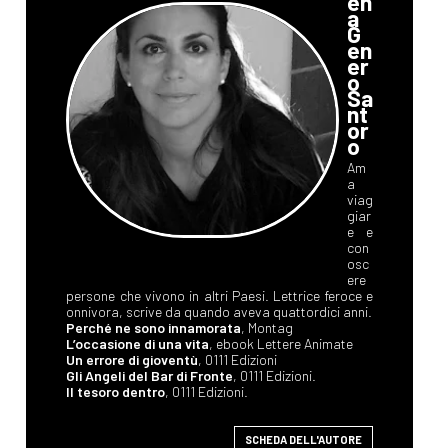
en
a
G
en
er
o
Sa
nt
or
o
Am
a
viag
giar
e e
con
osc
ere
persone che vivono in altri Paesi. Lettrice feroce e
onnivora, scrive da quando aveva quattordici anni.
Perché ne sono innamorata
, Montag
L’occasione di una vita
, ebook Lettere Animate
Un errore di gioventù
, 0111 Edizioni
Gli Angeli del Bar di Fronte
, 0111 Edizioni.
Il tesoro dentro
, 0111 Edizioni.
SCHEDA DELL'AUTORE