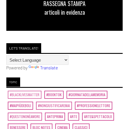
RASSEGNA STAMPA
articoli in evidenza
LET'S TRANSLATE!
Powered by
Translate
TOPIC
#BLACKLIVESMATTER
#BOOKTOK
#GIORNATADELLAMEMORIA
#MAIPIÙDEBOLI
#NONGIUSTIFICAREMAI
#PROFESSIONELETTORE
#QUESTONONÈAMORE
ANTEPRIMA
ARTE
ARTE&SPETTACOLO
BENESSERE
BLOC NOTES
CINEMA
CLASSICI