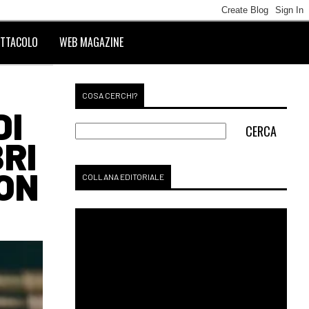
TTACOLO
WEB MAGAZINE
COSA CERCHI?
DI
BRI
ON
COLLANA EDITORIALE