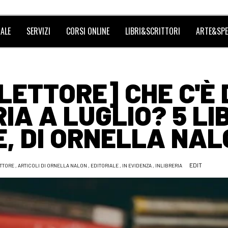
ALE
SERVIZI
CORSI ONLINE
LIBRI&SCRITTORI
ARTE&SPE
LETTORE] CHE C'È 
IA A LUGLIO? 5 LI
, DI ORNELLA NAL
EDIT
TTORE
,
ARTICOLI DI ORNELLA NALON
,
EDITORIALE
,
IN EVIDENZA
,
INLIBRERIA