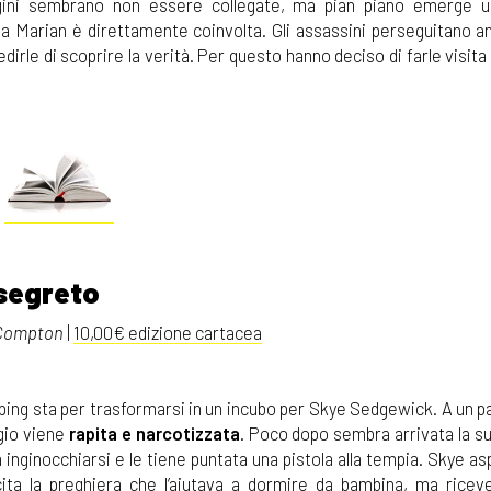
dagini sembrano non essere collegate, ma pian piano emerge 
ssa Marian è direttamente coinvolta. Gli assassini perseguitano a
edirle di scoprire la verità. Per questo hanno deciso di farle visita
segreto
Compton
|
10,00€ edizione cartacea
ing sta per trasformarsi in un incubo per Skye Sedgewick. A un pa
gio viene
rapita e narcotizzata
. Poco dopo sembra arrivata la su
 inginocchiarsi e le tiene puntata una pistola alla tempia. Skye a
cita la preghiera che l’aiutava a dormire da bambina, ma ricev