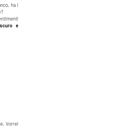
anco, ha i
e?
entimenti
scuro e
e. Vorrei