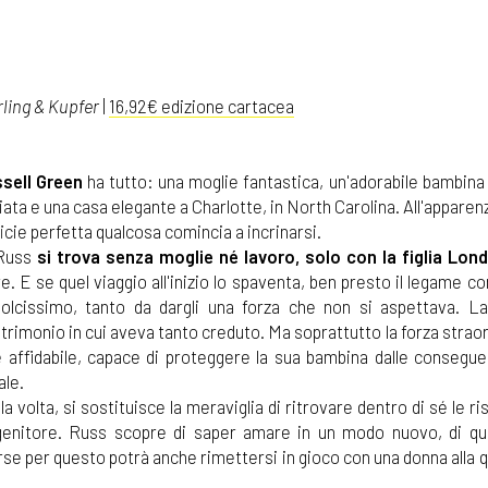
ling & Kupfer
|
16,92€ edizione cartacea
sell Green
ha tutto: una moglie fantastica, un'adorabile bambina 
iata e una casa elegante a Charlotte, in North Carolina. All'apparen
icie perfetta qualcosa comincia a incrinarsi.
 Russ
si trova senza moglie né lavoro, solo con la figlia Lon
re. E se quel viaggio all'inizio lo spaventa, ben presto il legame 
dolcissimo, tanto da dargli una forza che non si aspettava. La
atrimonio in cui aveva tanto creduto. Ma soprattutto la forza straor
 affidabile, capace di proteggere la sua bambina dalle consegue
le.
lla volta, si sostituisce la meraviglia di ritrovare dentro di sé le r
l genitore. Russ scopre di saper amare in un modo nuovo, di qu
rse per questo potrà anche rimettersi in gioco con una donna alla 