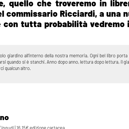
e, quello che troveremo in libre
del commissario Ricciardi, a una 
e con tutta probabilità vedremo 
olo giardino all’interno della nostra memoria. Ogni bel libro porta
arsi quando si è stanchi. Anno dopo anno, lettura dopo lettura, il gia
ci qualcun altro.
rno
Einaudi
|
16,15€ edizione cartacea