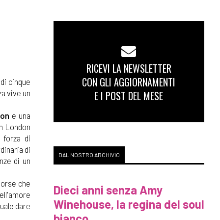
RICEVI LA NEWSLETTER
CON GLI AGGIORNAMENTI
di cinque
za vive un
E I POST DEL MESE
don
e una
con London
 forza di
dinaria di
DAL NOSTRO ARCHIVIO
nze di un
isorse che
Dieci anni senza Amy
ell'amore
Winehouse, la regina del soul
quale dare
bianco