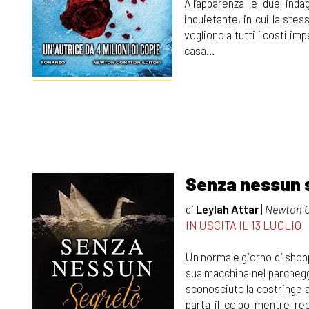
All’apparenza le due in
inquietante, in cui la ste
vogliono a tutti i costi imp
casa…
Senza nessun 
di
Leylah Attar
|
Newton 
IN USCITA IL 13 LUGLIO
Un normale giorno di shopp
sua macchina nel parcheg
sconosciuto la costringe a
parta il colpo mentre re