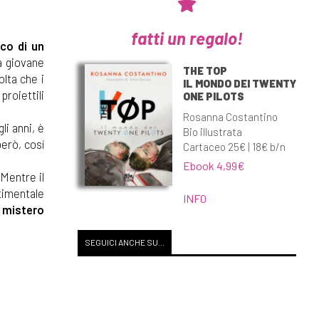
fatti un regalo!
co di un
la giovane
THE TOP
olta che i
IL MONDO DEI TWENTY
proiettili
ONE PILOTS
Rosanna Costantino
li anni, è
Bio illustrata
però, cosí
Cartaceo 25€ | 18€ b/n
Ebook 4,99€
 Mentre il
ntimentale
INFO
 mistero
SEGUICI ANCHE SU...