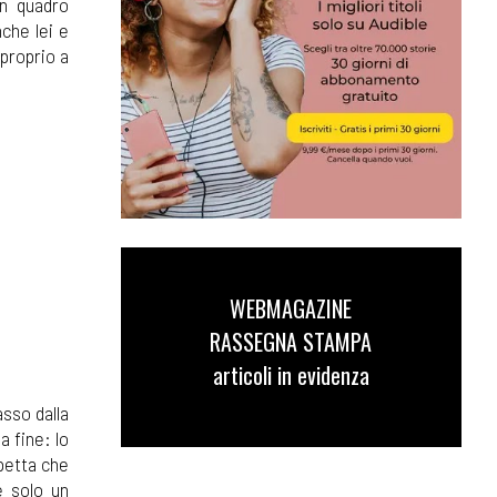
un quadro
nche lei e
 proprio a
WEBMAGAZINE
RASSEGNA STAMPA
articoli in evidenza
sso dalla
a fine: lo
spetta che
e solo un