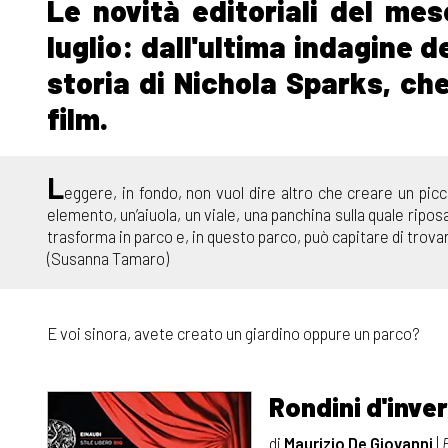
Le novità editoriali del mes
luglio: dall'ultima indagine 
storia di Nichola Sparks, ch
film.
L
eggere, in fondo, non vuol dire altro che creare un picc
elemento, un’aiuola, un viale, una panchina sulla quale ripos
trasforma in parco e, in questo parco, può capitare di trovar
(Susanna Tamaro)
E voi sinora, avete creato un giardino oppure un parco?
Rondini d'inve
di
Maurizio De Giovanni
|