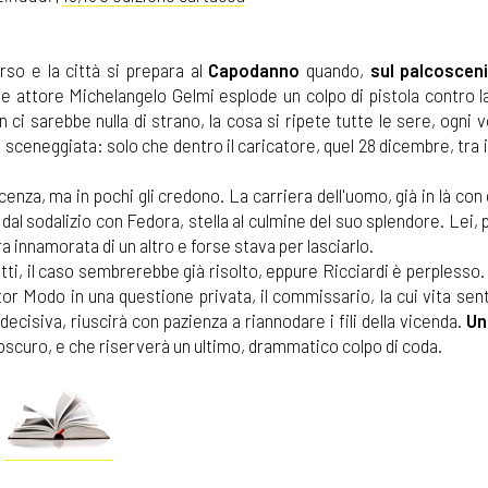
rso e la città si prepara al
Capodanno
quando,
sul palcosceni
nde attore Michelangelo Gelmi esplode un colpo di pistola contro 
ci sarebbe nulla di strano, la cosa si ripete tutte le sere, ogni v
sceneggiata: solo che dentro il caricatore, quel 28 dicembre, tra i 
cenza, ma in pochi gli credono. La carriera dell'uomo, già in là con g
dal sodalizio con Fedora, stella al culmine del suo splendore. Lei, 
ra innamorata di un altro e forse stava per lasciarlo.
tti, il caso sembrerebbe già risolto, eppure Ricciardi è perplesso.
tor Modo in una questione privata, il commissario, la cui vita se
decisiva, riuscirà con pazienza a riannodare i fili della vicenda.
Un
 oscuro, e che riserverà un ultimo, drammatico colpo di coda.