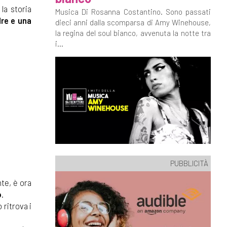
la storia
Musica Di Rosanna Costantino. Sono passati
re e una
dieci anni dalla scomparsa di Amy Winehouse,
la regina del soul bianco, avvenuta la notte tra
i...
PUBBLICITÀ
nte, è ora
o
.
 ritrova i