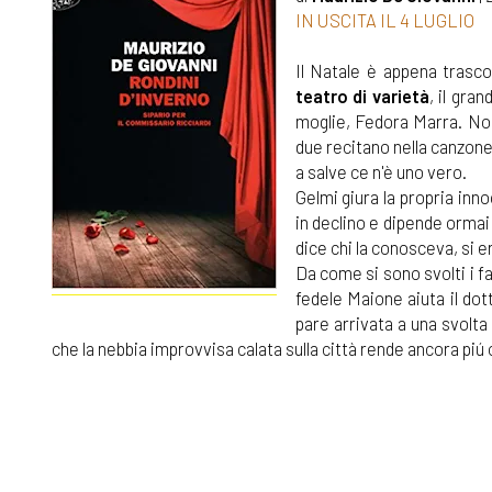
IN USCITA IL 4 LUGLIO
Il Natale è appena trasco
teatro di varietà
, il gra
moglie, Fedora Marra. Non 
due recitano nella canzone 
a salve ce n'è uno vero.
Gelmi giura la propria inno
in declino e dipende ormai 
dice chi la conosceva, si e
Da come si sono svolti i fa
fedele Maione aiuta il dot
pare arrivata a una svolta 
che la nebbia improvvisa calata sulla città rende ancora piú