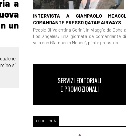
ria a
nuova
INTERVISTA A GIAMPAOLO MEACCI,
COMANDANTE PRESSO QATAR AIRWAYS
in un
People Di Valentina Gerini. In viaggio da Doha a
Los angeles: una giornata da comandante di
volo con Giampaolo Meacci, pilota presso la...
 qualche
rdino si
SERVIZI EDITORIALI
E PROMOZIONALI
PUBBLICITÀ