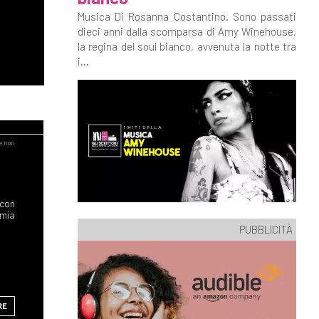
Musica Di Rosanna Costantino. Sono passati
dieci anni dalla scomparsa di Amy Winehouse,
la regina del soul bianco, avvenuta la notte tra
i...
 con
 mia
PUBBLICITÀ
RE