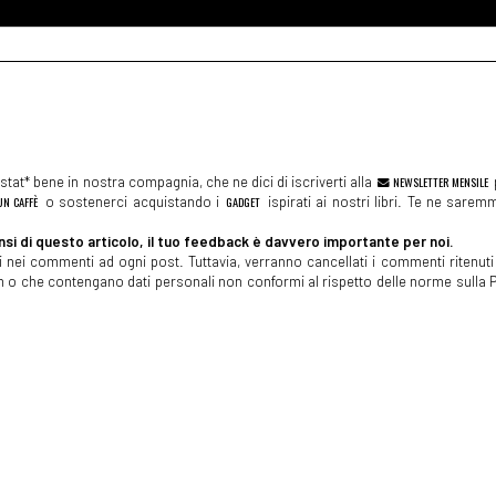
tat* bene in nostra compagnia, che ne dici di iscriverti alla
NEWSLETTER MENSILE
N CAFFÈ
o sostenerci acquistando i
GADGET
ispirati ai nostri libri. Te ne sare
si di questo articolo, il tuo feedback è davvero importante per noi.
 nei commenti ad ogni post. Tuttavia, verranno cancellati i commenti ritenuti 
spam o che contengano dati personali non conformi al rispetto delle norme sulla P