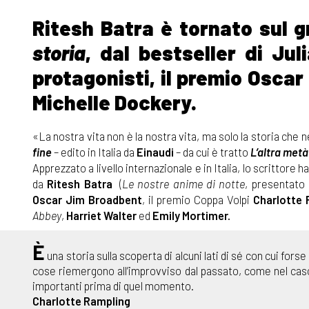
Ritesh Batra è tornato sul
storia
, dal bestseller di Ju
protagonisti, il premio Osca
Michelle Dockery.
«La nostra vita non è la nostra vita, ma solo la storia che
fine
– edito in Italia da
Einaudi
– da cui è tratto
L’altra metà
Apprezzato a livello internazionale e in Italia, lo scrittore h
da
Ritesh Batra
(
Le nostre anime di notte
, presentato 
Oscar
Jim Broadbent
, il premio Coppa Volpi
Charlotte 
Abbey
,
Harriet Walter
ed
Emily Mortimer.
È
una storia sulla scoperta di alcuni lati di sé con cui fors
cose riemergono all’improvviso dal passato, come nel caso 
importanti prima di quel momento.
Charlotte Rampling