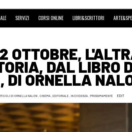
ALE
SERVIZI
CORSI ONLINE
LIBRI&SCRITTORI
ARTE&SPE
12 OTTOBRE, L'ALT
ORIA, DAL LIBRO D
, DI ORNELLA NAL
EDIT
RTICOLI DI ORNELLA NALON
,
CINEMA
,
EDITORIALE
,
IN EVIDENZA
,
PROSSIMAMENTE