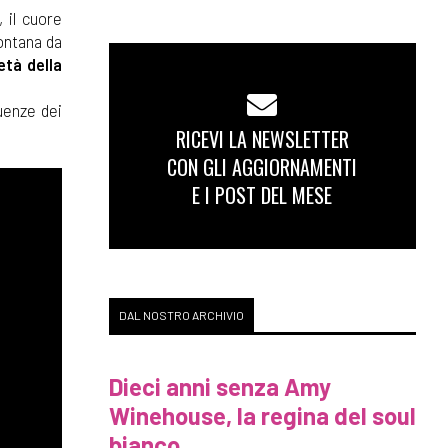
 il cuore
lontana da
età della
uenze dei
RICEVI LA NEWSLETTER
CON GLI AGGIORNAMENTI
E I POST DEL MESE
DAL NOSTRO ARCHIVIO
Dieci anni senza Amy
Winehouse, la regina del soul
bianco