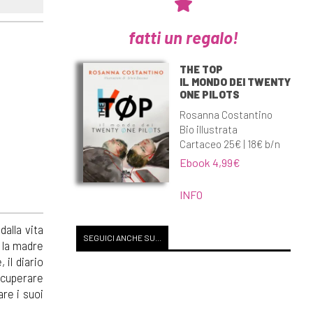
fatti un regalo!
THE TOP
IL MONDO DEI TWENTY
ONE PILOTS
Rosanna Costantino
Bio illustrata
Cartaceo 25€ | 18€ b/n
Ebook 4,99€
INFO
dalla vita
SEGUICI ANCHE SU...
e la madre
 il diario
recuperare
are i suoi