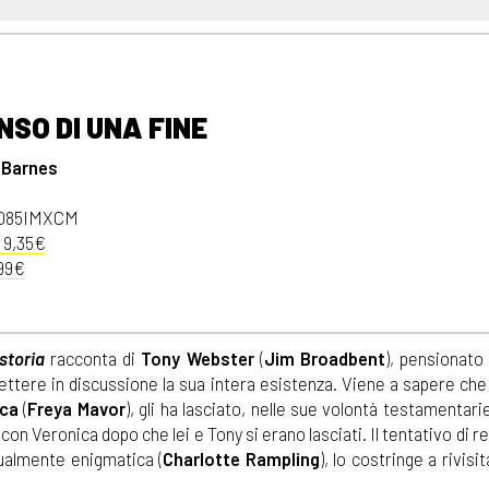
ENSO DI UNA FINE
 Barnes
0085IMXCM
 9,35€
99€
storia
racconta di
Tony Webster
(
Jim Broadbent
), pensionato 
 mettere in discussione la sua intera esistenza. Viene a sapere ch
ica
(
Freya Mavor
), gli ha lasciato, nelle sue volontà testamentarie,
con Veronica dopo che lei e Tony si erano lasciati. Il tentativo di 
gualmente enigmatica (
Charlotte Rampling
), lo costringe a rivisit