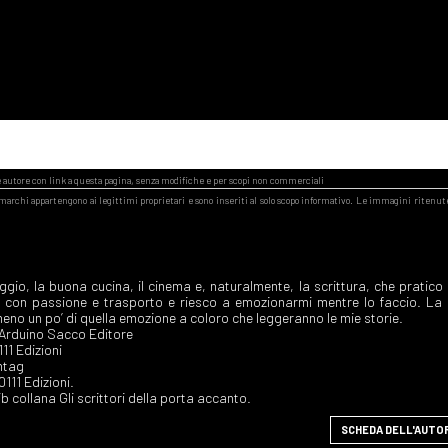
aggio, la buona cucina, il cinema e, naturalmente, la scrittura, che pratico
o con passione e trasporto e riesco a emozionarmi mentre lo faccio. La
eno un po’ di quella emozione a coloro che leggeranno le mie storie.
, Arduino Sacco Editore
0111 Edizioni
ontag
 0111 Edizioni.
ib collana Gli scrittori della porta accanto.
SCHEDA DELL'AUTO