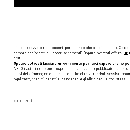
Ti siamo davvero riconoscenti per il tempo che ci hai dedicato. Se sei s
sempre aggiornat* sui nostri argomenti? Oppure potresti offrirci
U
grati!
Oppure potresti lasciarci un commento per farci sapere che ne pen
NB: Gli autori non sono responsabili per quanto pubblicato dai lettori
lesivi della immagine o della onorabilità di terzi, razzisti, sessisti, 
ogni caso, ritenuti inadatti a insindacabile giudizio degli autori stessi.
0 commenti