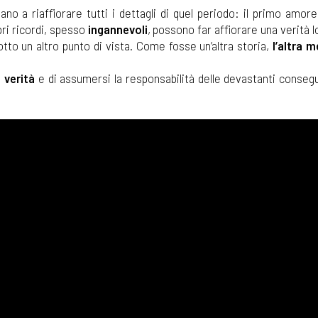
o a riaffiorare tutti i dettagli di quel periodo: il primo amore,
opri ricordi, spesso
ingannevoli
, possono far affiorare una verità 
otto un altro punto di vista. Come fosse un’altra storia,
l’altra m
 verità
e di assumersi la responsabilità delle devastanti conseg