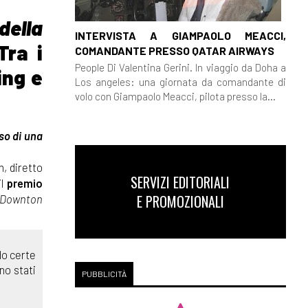
della
INTERVISTA A GIAMPAOLO MEACCI,
ra i
COMANDANTE PRESSO QATAR AIRWAYS
People Di Valentina Gerini. In viaggio da Doha a
ing e
Los angeles: una giornata da comandante di
volo con Giampaolo Meacci, pilota presso la...
nso di una
m, diretto
SERVIZI EDITORIALI
il
premio
E PROMOZIONALI
Downton
ndo certe
no stati
PUBBLICITÀ