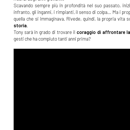
Scavando sempre più in profondità nel suo passato, inizian
infranto, gli inganni, i rimpianti, il senso di colpa… Ma i pr
quella che si immaginava. Rivede, quindi, la propria vita s
storia
.
Tony sarà in grado di trovare il
coraggio di affrontare la
gesti che ha compiuto tanti anni prima?