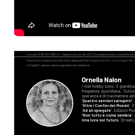
Ornella Nalon
I miei hobby sono: il giardin
frequenza quotidiana. Scriv
speranza è di trasmettere alm
“
Quattro sentieri variopinti
”
“
Oltre i Confini del Mondo
”, 
“
Ad ali spiegate
”, Edizioni M
“
Non tutto è come sembra
”,
Una luce sul futuro
, StreetL