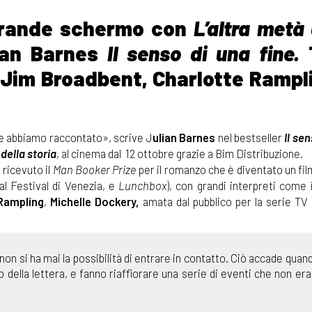
 grande schermo con
L’altra metà 
lian Barnes
Il senso di una fine.
T
r Jim Broadbent, Charlotte Rampl
 ne abbiamo raccontato», scrive J
ulian Barnes
nel bestseller
Il se
 della storia
, al cinema dal 12 ottobre grazie a Bim Distribuzione.
a ricevuto il
Man Booker Prize
per il romanzo che è diventato un fil
al Festival di Venezia, e
Lunchbox
), con grandi interpreti come 
Rampling
,
Michelle Dockery,
amata dal pubblico per la serie TV
e non si ha mai la possibilità di entrare in contatto. Ciò accade qua
della lettera, e fanno riaffiorare una serie di eventi che non era