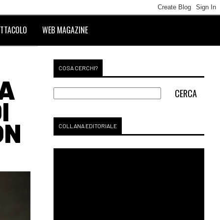
TTACOLO
WEB MAGAZINE
COSA CERCHI?
RA
I
ON
COLLANA EDITORIALE