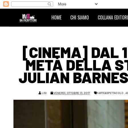
HOME
CHI SIAMO
COLLANA EDITORI
[CINEMA] DAL 
METÀ DELLA ST
JULIAN BARNES
LISI
VENERDÌ, OTTOBRE 13, 2017
ARTE&SPETTACOLO
,
A