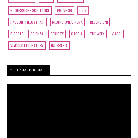
PROFESSIONE SCRITTORE
PROVERBI
QUIZ
RACCONTI ILLUSTRATI
RECENSIONE CINEMA
RECENSIONI
RICETTE
SCIENZA
SERIE TV
STORIA
THE WEEK
VIAGGI
VIAGGI&LETTERATURA
INLIBRERIA
COLLANA EDITORIALE