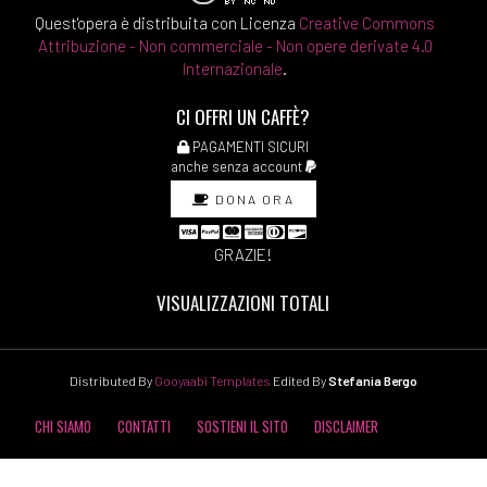
Quest'opera è distribuita con Licenza
Creative Commons
Attribuzione - Non commerciale - Non opere derivate 4.0
Internazionale
.
CI OFFRI UN CAFFÈ?
PAGAMENTI SICURI
anche senza account
DONA ORA
GRAZIE!
VISUALIZZAZIONI TOTALI
Distributed By
Gooyaabi Templates
Edited By
Stefania Bergo
CHI SIAMO
CONTATTI
SOSTIENI IL SITO
DISCLAIMER
COOKIE POLICY
PRIVACY POLICY