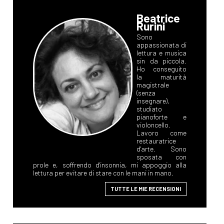
Beatrice
Rurini
Sono
appassionata di
lettura e musica
sin da piccola.
Ho conseguito
la maturità
magistrale
(senza
insegnare),
studiato
pianoforte e
violoncello.
Lavoro come
restauratrice
d'arte. Sono
sposata con
prole e, soffrendo d'insonnia, mi appoggio alla
lettura per evitare di stare con le mani in mano.
TUTTE LE MIE RECENSIONI