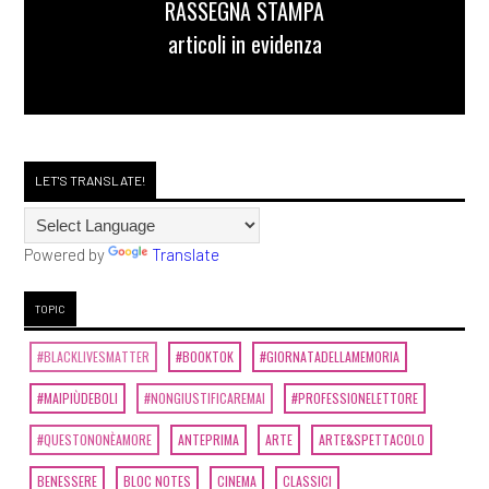
RASSEGNA STAMPA
articoli in evidenza
LET'S TRANSLATE!
Powered by
Translate
TOPIC
#BLACKLIVESMATTER
#BOOKTOK
#GIORNATADELLAMEMORIA
#MAIPIÙDEBOLI
#NONGIUSTIFICAREMAI
#PROFESSIONELETTORE
#QUESTONONÈAMORE
ANTEPRIMA
ARTE
ARTE&SPETTACOLO
BENESSERE
BLOC NOTES
CINEMA
CLASSICI