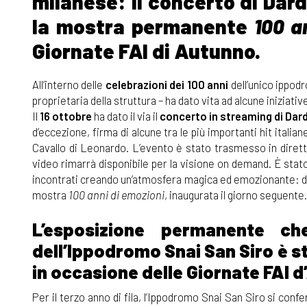
milanese: il concerto di Dard
la mostra permanente
100 a
Giornate FAI di Autunno.
All’interno delle
celebrazioni dei 100 anni
dell’unico ippod
proprietaria della struttura – ha dato vita ad alcune iniziat
Il
16 ottobre
ha dato il via il
concerto in streaming di Dar
d’eccezione, firma di alcune tra le più importanti hit italiane
Cavallo di Leonardo. L’evento è stato trasmesso in dirett
video rimarrà disponibile per la visione on demand. È stat
incontrati creando un’atmosfera magica ed emozionante: dura
mostra
100 anni di emozioni
, inaugurata il giorno seguente.
L’esposizione permanente ch
dell’Ippodromo Snai San Siro è sta
in occasione delle Giornate FAI 
Per il terzo anno di fila, l’Ippodromo Snai San Siro si confe