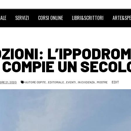
ALE
SERVIZI
CORSI ONLINE
LIBRI&SCRITTORI
ARTE&SPE
OZIONI: L’IPPODRO
 COMPIE UN SECOL
EDIT
RE 21, 2020
AUTORE OSPITE
,
EDITORIALE
,
EVENTI
,
IN EVIDENZA
,
MOSTRE