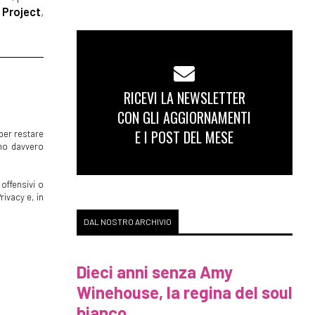
Project
,
RICEVI LA NEWSLETTER
CON GLI AGGIORNAMENTI
E I POST DEL MESE
per restare
mmo davvero
offensivi o
rivacy e, in
DAL NOSTRO ARCHIVIO
Dieci anni senza Amy
Winehouse, la regina del soul
bianco