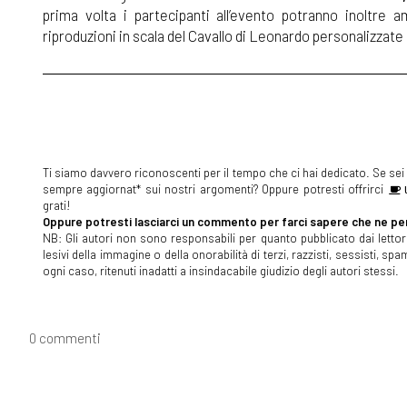
prima volta i partecipanti all’evento potranno inoltre 
riproduzioni in scala del Cavallo di Leonardo personalizzate d
Ti siamo davvero riconoscenti per il tempo che ci hai dedicato. Se sei s
sempre aggiornat* sui nostri argomenti? Oppure potresti offrirci
U
grati!
Oppure potresti lasciarci un commento per farci sapere che ne pen
NB: Gli autori non sono responsabili per quanto pubblicato dai lettori
lesivi della immagine o della onorabilità di terzi, razzisti, sessisti, 
ogni caso, ritenuti inadatti a insindacabile giudizio degli autori stessi.
0 commenti