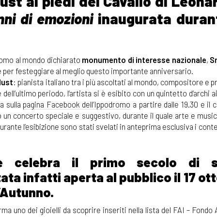
ust ai piedi del Cavallo di Leona
nni di emozioni
inaugurata duran
romo al mondo dichiarato
monumento di interesse nazionale
,
S
ive per festeggiare al meglio questo importante anniversario.
dust
: pianista italiano tra i più ascoltati al mondo, compositore e 
 dell’ultimo periodo, l’artista si è esibito con un quintetto d’archi ai
a sulla
pagina Facebook dell’Ippodromo
a partire dalle 19.30 e il
o un concerto speciale e suggestivo, durante il quale arte e musi
nte l’esibizione sono stati svelati in anteprima esclusiva i conte
e celebra il primo secolo di s
ta infatti aperta al pubblico il 17 ot
d’Autunno.
rma uno dei gioielli da scoprire inseriti nella lista del FAI – Fond