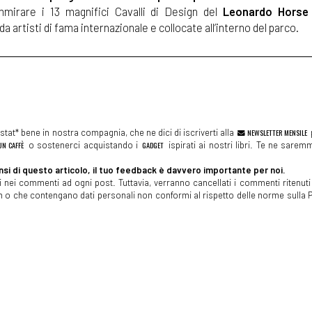
ammirare i 13 magnifici Cavalli di Design del
Leonardo Horse 
a artisti di fama internazionale e collocate all’interno del parco.
tat* bene in nostra compagnia, che ne dici di iscriverti alla
NEWSLETTER MENSILE
N CAFFÈ
o sostenerci acquistando i
GADGET
ispirati ai nostri libri. Te ne sare
si di questo articolo, il tuo feedback è davvero importante per noi.
 nei commenti ad ogni post. Tuttavia, verranno cancellati i commenti ritenuti 
spam o che contengano dati personali non conformi al rispetto delle norme sulla P