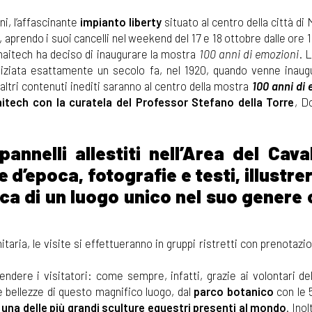
ni, l’affascinante
impianto liberty
situato al centro della città di 
, aprendo i suoi cancelli nel weekend del 17 e 18 ottobre dalle ore 1
naitech ha deciso di inaugurare la mostra
100 anni di emozioni
. 
iniziata esattamente un secolo fa, nel 1920, quando venne inaugu
altri contenuti inediti saranno al centro della mostra
100 anni di 
itech con la curatela del Professor Stefano della Torre
, D
nnelli allestiti nell’Area del Caval
d’epoca, fotografie e testi, illustr
ica di un luogo unico nel suo genere
itaria, le visite si effettueranno in gruppi ristretti con prenotazi
endere i visitatori: come sempre, infatti, grazie ai volontari de
e bellezze di questo magnifico luogo, dal
parco botanico
con le 
 una delle più grandi sculture equestri presenti al mondo
. Inol