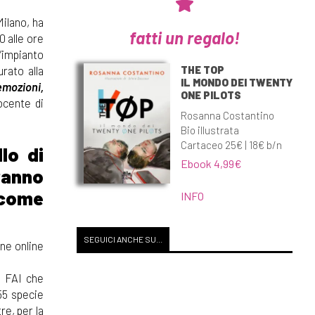
Milano, ha
fatti un regalo!
0 alle ore
L’impianto
THE TOP
rato alla
IL MONDO DEI TWENTY
emozioni,
ONE PILOTS
ocente di
Rosanna Costantino
Bio illustrata
Cartaceo 25€ | 18€ b/n
lo di
Ebook 4,99€
eranno
 come
INFO
SEGUICI ANCHE SU...
one online
l FAI che
55 specie
tre, per la