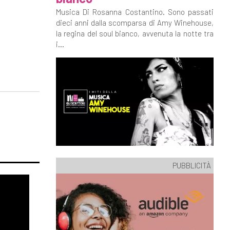
Musica Di Rosanna Costantino. Sono passati
dieci anni dalla scomparsa di Amy Winehouse,
la regina del soul bianco, avvenuta la notte tra
i...
PUBBLICITÀ