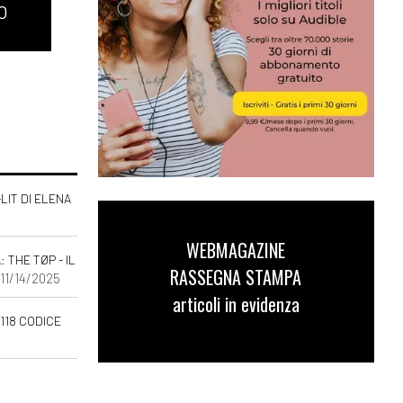
O
-LIT DI ELENA
WEBMAGAZINE
THE TØP - IL
RASSEGNA STAMPA
 11/14/2025
articoli in evidenza
118 CODICE