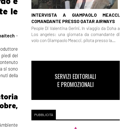
rdo e
te le
INTERVISTA A GIAMPAOLO MEACCI,
COMANDANTE PRESSO QATAR AIRWAYS
People Di Valentina Gerini. In viaggio da Doha a
Los angeles: una giornata da comandante di
naitech
–
volo con Giampaolo Meacci, pilota presso la...
produttore
 piedi del
 contenuto
ca si sono
SERVIZI EDITORIALI
nuti della
E PROMOZIONALI
toria
tobre,
PUBBLICITÀ
o Ambiente