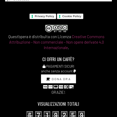
Privacy Policy
Cookie Policy
Quest'opera è distribuita con Licenza
Creative Commons
Attribuzione - Non commerciale - Non opere derivate 4.0
Internazionale
.
CI OFFRI UN CAFFÈ?
PAGAMENTI SICURI
anche senza account
DONA ORA
GRAZIE!
VISUALIZZAZIONI TOTALI
6
7
1
9
2
5
9