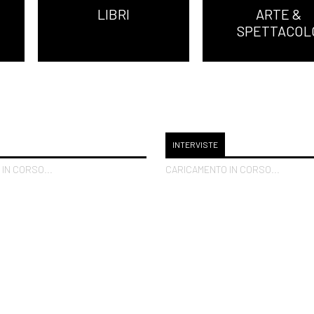
LIBRI
ARTE &
SPETTACOL
INTERVISTE
IN CORSO...
CARICAMENTO IN CORSO...