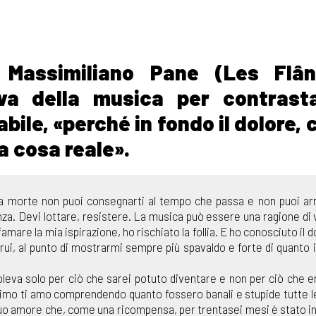
assimiliano Pane (Les Flân
iva della musica per contrast
bile, «perché in fondo il dolore,
a cosa reale».
a la morte non puoi consegnarti al tempo che passa e non puoi ar
enza. Devi lottare, resistere. La musica può essere una ragione di v
amare la mia ispirazione, ho rischiato la follia. E ho conosciuto il d
trui, al punto di mostrarmi sempre più spavaldo e forte di quanto i
leva solo per ciò che sarei potuto diventare e non per ciò che e
 primo ti amo comprendendo quanto fossero banali e stupide tutte l
 tuo amore che, come una ricompensa, per trentasei mesi è stato in