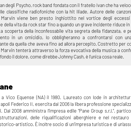
man degli Psycho, rock band fondata con il fratello Ivan che ha vel
lle classifiche radiofoniche con la hit Iliade. Autore delle canzon
Marvin viene ben presto inghiottito nel vortice degli eccessi
e della vita da rock star fino a quando un grave incidente riduce in
a scoperta della inconfessabile vita segreta della fidanzata, e pe
mento in un omicidio, lo obbligheranno a confrontarsi con una
tante da quella che aveva fino ad allora percepito. Costretto per c
, Marvin tenterà attraverso la forza evocativa della musica a conf
 fondo il dolore, come direbbe Johnny Cash, è l’unica cosa reale.
Pane
a Vico Equense (NA) il 1980. Laureato con lode in architettu
Napoli Federico II, esercita dal 2006 la libera professione specializ
i. Dal 2008 amministra l’impresa edile “Pane Group s.r.l.”, parti
strutturazioni, delle riqualificazioni alberghiere e nel restauro
orico-artistico. È inoltre socio di un’impresa turistica e di un’as
.