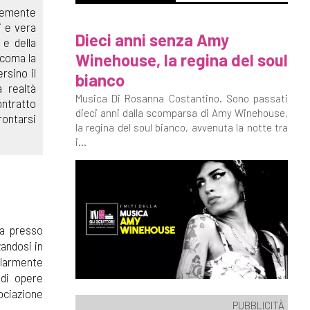
ocemente
i e vera
Dieci anni senza Amy
 e della
Winehouse, la regina del soul
 coma la
rsino il
bianco
 realtà
Musica Di Rosanna Costantino. Sono passati
ontratto
dieci anni dalla scomparsa di Amy Winehouse,
rontarsi
la regina del soul bianco, avvenuta la notte tra
i...
ra presso
zandosi in
colarmente
 di opere
sociazione
PUBBLICITÀ