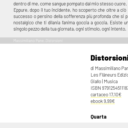
dentro di me, come sangue pompato dal mio stesso cuore.
Eppure, dopo il tuo incidente, ho scoperto che oltre a ciò c
successo o persino della sofferenza più profonda che si può
nostalgico che ti dilania l’anima goccia a goccia. Esiste
singolo pezzo della tua giornata, ogni stimolo, ogni intento.
Massimiliano Pane,
Distorsioni
Distorsion
di Massimiliano Pa
Les Flâneurs Edizi
Giallo | Musica
ISBN 979125451118
cartaceo 17,10€
ebook 9,99€
Quarta