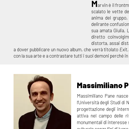
M
arvin è il front
scalato le vette de
anima del gruppo, 
delirante confusion
sua amata Giulia. L
diretto coinvolgi
distorta, assai dis
a dover pubblicare un nuovo album, che verrà titolato
Exit
con la sua arte e a contrastare tutti i suoi demoni perché in
Massimiliano 
Massimiliano Pane nasce 
l’Università degli Studi di 
progettazione degli intern
attiva nel campo delle ri
monumentali di interesse st
culturale senza fini di lucro