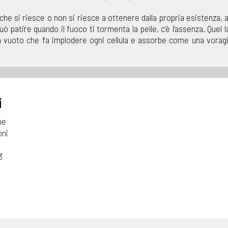
he si riesce o non si riesce a ottenere dalla propria esistenza, al
 patire quando il fuoco ti tormenta la pelle, c’è l’assenza. Quel 
 un vuoto che fa implodere ogni cellula e assorbe come una vorag
i
ne
oni
3