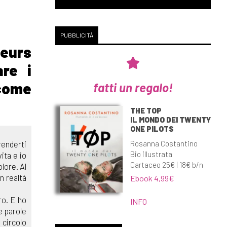
PUBBLICITÀ
eurs
are i
 come
fatti un regalo!
THE TOP
IL MONDO DEI TWENTY
ONE PILOTS
Rosanna Costantino
renderti
Bio illustrata
ita e io
Cartaceo 25€ | 18€ b/n
olore. Al
n realtà
Ebook 4,99€
ro. E ho
INFO
e parole
 circolo