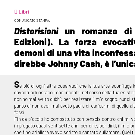
Libri
COMUNICATO STAMPA.
Distorisioni
un romanzo di M
Edizioni). La forza evocat
demoni di una vita inconfessa
direbbe Johnny Cash, è l’unic
S
e più di ogni altra cosa vuoi che la tua arte sconfigg
davanti agli ostacoli che incontri nel corso della tua esist
non ho mai avuto dubbi: per realizzare il mio sogno, pur di sf
punto di non aver mai avuto paura di caricarmi di quello al
fossi.
Fin da piccolo ho combattuto con tenacia contro chi mi vo
impiegato quasi ventisette anni per dire, per dirti, il mio
che fino ad allora avevo scritto e cantato sull’amore. Quel