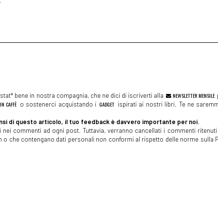
tat* bene in nostra compagnia, che ne dici di iscriverti alla
NEWSLETTER MENSILE
N CAFFÈ
o sostenerci acquistando i
GADGET
ispirati ai nostri libri. Te ne sare
si di questo articolo, il tuo feedback è davvero importante per noi.
 nei commenti ad ogni post. Tuttavia, verranno cancellati i commenti ritenuti 
spam o che contengano dati personali non conformi al rispetto delle norme sulla P