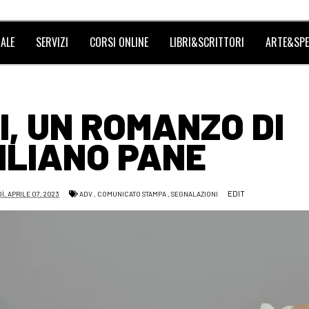
ALE
SERVIZI
CORSI ONLINE
LIBRI&SCRITTORI
ARTE&SPE
I, UN ROMANZO DI
ILIANO PANE
EDIT
Ì, APRILE 07, 2023
ADV
,
COMUNICATO STAMPA
,
SEGNALAZIONI