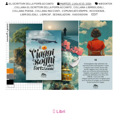
GLI SCRITTORI DELLA PORTA ACCANTO
MARTEDÌ, LUGLIO 23, 2024
#BOOKTOK
,
COLLANA GLI SCRITTORI DELLA PORTA ACCANTO
,
COLLANA-LIBRISOLIDALI
,
COLLANA-POESIA
,
COLLANA-RACCONTI
,
COMUNICATO STAMPA
,
IN EVIDENZA
,
EDIT
LIBRI SOLIDALI
,
LIBRICAF
,
SEGNALAZIONI
,
VIAGGISOGNI
Libri