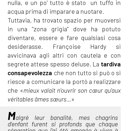
nulla, e un po' tutto è stato un tuffo in
acqua prima di imparare a nuotare.
Tuttavia, ha trovato spazio per muoversi
in una "zona grigia" dove ha potuto
diventare, essere e fare qualsiasi cosa
desiderasse. Françoise Hardy si
avvicinava agli altri con cautela e con
segrete attese spesso deluse. La
tardiva
consapevolezza
che non tutto si può o si
riesce a comunicare la portò a realizzare
che «
mieux valait n’ouvrir son cœur qu’aux
véritables âmes sœurs…
»
M
algré leur banalité, mes chagrins
d’enfant furent si profonds que chaque
séparation que j’ai été amenée à vivre à