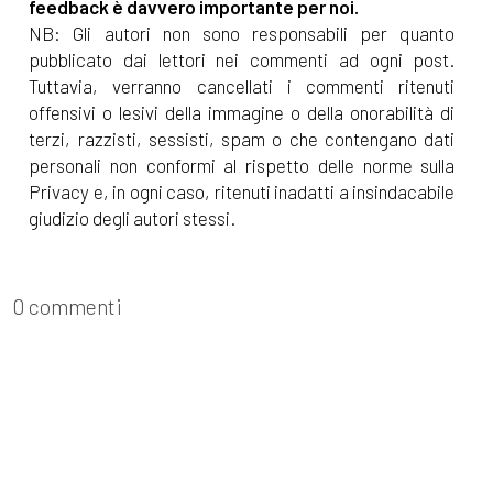
Marzo 2024
feedback è davvero importante per noi.
NB: Gli autori non sono responsabili per quanto
pubblicato dai lettori nei commenti ad ogni post.
[18]
Plasticamente – Le
Tuttavia, verranno cancellati i commenti ritenuti
materie plastiche e le scelte
offensivi o lesivi della immagine o della onorabilità di
ecofriendly, di Elena Genero
terzi, razzisti, sessisti, spam o che contengano dati
personali non conformi al rispetto delle norme sulla
Santoro: un estratto
Privacy e, in ogni caso, ritenuti inadatti a insindacabile
[18]
Andrà tutto bene, la
giudizio degli autori stessi.
raccolta di racconti degli
Scrittori della Porta Accanto:
0 commenti
un estratto
[07]
Quel che resta delle
parole, di Tamara Marcelli: un
estratto
Febbraio 2024