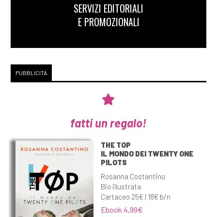
Febbraio 2016
SERVIZI EDITORIALI
E PROMOZIONALI
[26]
Il sogno dell'isola, di
Tamara Marcelli: un estratto
[15]
Con la mia valigia gialla,
PUBBLICITÀ
di Stefania Bergo: un estratto
fatti un regalo!
THE TOP
IL MONDO DEI TWENTY ONE
PILOTS
Rosanna Costantino
Bio illustrata
Cartaceo 25€ | 18€ b/n
Ebook 4,99€