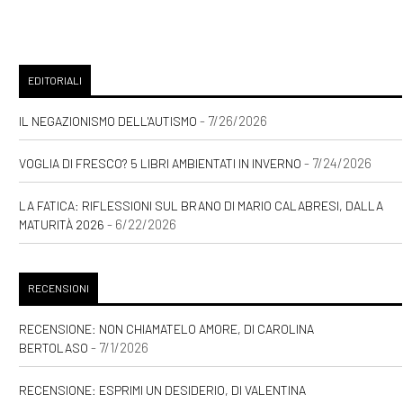
Febbraio 2023
EDITORIALI
[24]
Ucraina. Storia,
- 7/26/2026
IL NEGAZIONISMO DELL'AUTISMO
geopolitica, attualità, il
saggio di Argyros Singh: un
- 7/24/2026
VOGLIA DI FRESCO? 5 LIBRI AMBIENTATI IN INVERNO
estratto
LA FATICA: RIFLESSIONI SUL BRANO DI MARIO CALABRESI, DALLA
- 6/22/2026
MATURITÀ 2026
Novembre 2022
RECENSIONI
[25]
Madri, un memoir di
Beppe Gaido e Stefania
RECENSIONE: NON CHIAMATELO AMORE, DI CAROLINA
- 7/1/2026
BERTOLASO
Bergo: un estratto
RECENSIONE: ESPRIMI UN DESIDERIO, DI VALENTINA