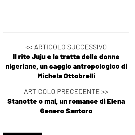
[21]
Gli anni del Grunge – Italia
1989-1996, a cura di Giacomo
Graziano: un estratto
<< ARTICOLO SUCCESSIVO
Ottobre 2023
Il rito Juju e la tratta delle donne
nigeriane, un saggio antropologico di
[30]
La stanza numero
Michela Ottobrelli
cinque, un romanzo breve di
Stefania Bergo: un estratto
ARTICOLO PRECEDENTE >>
Stanotte o mai, un romance di Elena
Maggio 2023
Genero Santoro
[18]
Gli anni del Grunge,