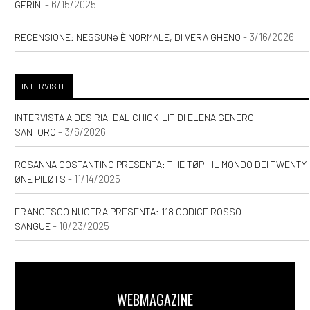
Agosto 2022
- 6/15/2025
GERINI
- 3/16/2026
RECENSIONE: NESSUNƏ È NORMALE, DI VERA GHENO
[30]
Marte chiama Terra
risponde, pillole di
astronomia di Amy Cafe
INTERVISTE
Gerini: un estratto
INTERVISTA A DESIRIA, DAL CHICK-LIT DI ELENA GENERO
- 3/6/2026
SANTORO
[10]
Esprimi un desiderio, un
romance di Valentina Gerini:
ROSANNA COSTANTINO PRESENTA: THE TØP - IL MONDO DEI TWENTY
un estratto
- 11/14/2025
ØNE PILØTS
FRANCESCO NUCERA PRESENTA: 118 CODICE ROSSO
Marzo 2022
- 10/23/2025
SANGUE
[20]
In the end. Una biografia
non ufficiale di Chester
WEBMAGAZINE
Bennington, di Rosanna