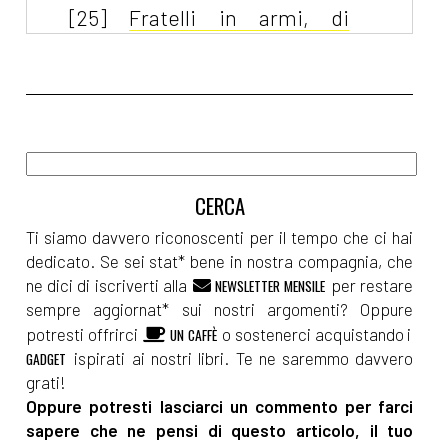
[25]
Fratelli in armi, di
Tamara Marcelli: un estratto
Ottobre 2024
[31]
Il caso Lady Oscar, di
Maria Serena Cavalieri: un
estratto
Ti siamo davvero riconoscenti per il tempo che ci hai
dedicato. Se sei stat* bene in nostra compagnia, che
ne dici di iscriverti alla
per restare
NEWSLETTER MENSILE
Giugno 2024
sempre aggiornat* sui nostri argomenti? Oppure
potresti offrirci
o sostenerci acquistando i
UN CAFFÈ
[02]
Carmela in libertà, di
ispirati ai nostri libri. Te ne saremmo davvero
GADGET
grati!
Elvira Rossi: un estratto
Oppure potresti lasciarci un commento per farci
sapere che ne pensi di questo articolo, il tuo