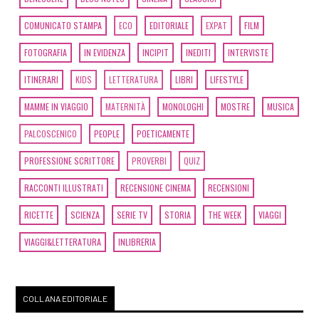
COMUNICATO STAMPA
ECO
EDITORIALE
EXPAT
FILM
[14]
La ricamatrice, di
Maurizio Spano: un estratto
FOTOGRAFIA
IN EVIDENZA
INCIPIT
INEDITI
INTERVISTE
ITINERARI
KIDS
LETTERATURA
LIBRI
LIFESTYLE
Luglio 2021
MAMME IN VIAGGIO
MATERNITÀ
MONOLOGHI
MOSTRE
MUSICA
PALCOSCENICO
PEOPLE
POETICAMENTE
[20]
In fila per otto col resto
di uno, di Amy Cafe Gerini: un
PROFESSIONE SCRITTORE
PROVERBI
QUIZ
estratto
RACCONTI ILLUSTRATI
RECENSIONE CINEMA
RECENSIONI
[20]
In the end, di Rosanna
RICETTE
SCIENZA
SERIE TV
STORIA
THE WEEK
VIAGGI
Costantino: un estratto
VIAGGI&LETTERATURA
INLIBRERIA
Ottobre 2020
COLLANA EDITORIALE
[30]
La ricamatrice, di