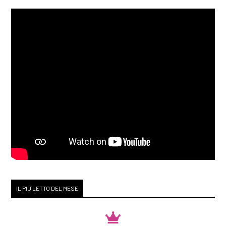
Maurizio Spano: un estratto
Agosto 2020
[03]
La Repubblica delle
stragi impunite, di
Ferdinando Imposimato: un
estratto
Luglio 2020
[02]
Mille voci contro la
IL PIÙ LETTO DEL MESE
violenza: un estratto