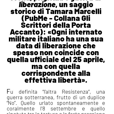
liberazione
, un saggio
storico di Tamara Marcelli
(PubMe - Collana Gli
Scrittori della Porta
Accanto): «Ogni internato
militare italiano ha una sua
data di liberazione che
spesso non coincide con
quella ufficiale del 25 aprile,
ma con quella
corrispondente alla
effettiva libertà».
F
u definita “l’altra Resistenza”, una
guerra sotterranea, frutto di un duplice
“No”. Quello urlato spontaneamente e
coralmente l’8 settembre e quello
ripetuto tra le torture e la forte pressione