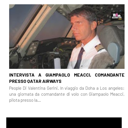
Marzo 2017
[08]
[Libri] "Biglietto di terza
classe" di Silvia Pattarini |
estratto #2
Marzo 2016
[08]
[Libri] "Biglietto di terza
INTERVISTA A GIAMPAOLO MEACCI, COMANDANTE
PRESSO QATAR AIRWAYS
classe" di Silvia Pattarini |
People Di Valentina Gerini. In viaggio da Doha a Los angeles:
estratto #1
una giornata da comandante di volo con Giampaolo Meacci,
pilota presso la...
[01]
Volevo un marito nero, di
Valentina Gerini: un estratto