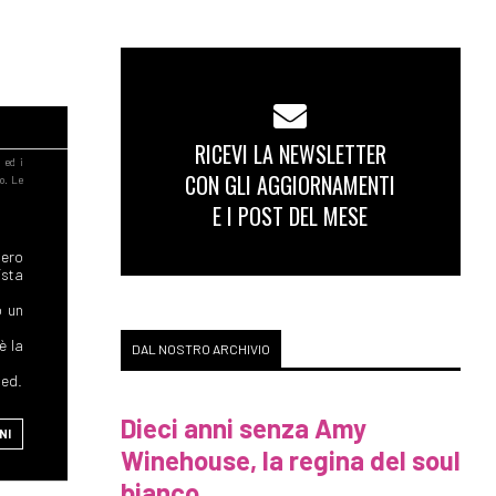
RICEVI LA NEWSLETTER
CON GLI AGGIORNAMENTI
E I POST DEL MESE
ero
ista
o un
è la
DAL NOSTRO ARCHIVIO
hed.
Dieci anni senza Amy
NI
Winehouse, la regina del soul
bianco