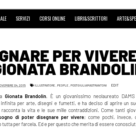
ALE
SERVIZI
CORSI ONLINE
LIBRI&SCRITTORI
ARTE&SPE
GNARE PER VIVERE
GIONATA BRANDOL
EDIT
OVEMBRE 04, 2015
ILLUSTRATORE
,
PEOPLE
,
POSTGIULIAMASTRANTONI
ma
Gionata Brandolin
. È un giovanissimo neolaureato DAMS
infinita per arte, disegni e fumetti, e ha deciso di aprire un su
racconta la vita e le sue mille contraddizioni. Come tanti gio
sogno di poter disegnare per vivere
; come pochi, invece, 
tutta per farcela. Ed e per questo che merita di essere conosciut