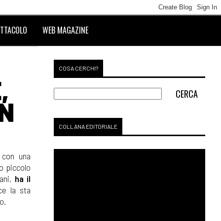
TTACOLO
WEB MAGAZINE
COSA CERCHI?
,
IN
COLLANA EDITORIALE
 con una
o piccolo
vani,
ha il
ce la sta
o.