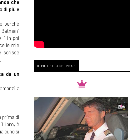
manda che
o di più e
re perché
i Batman"
 lì in poi
ece le mie
e scrisse
.
IL PIÙ LETTO DEL MESE
sa da un
romanzi a
 prima di
l libro, è
ualcuno si