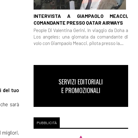
INTERVISTA A GIAMPAOLO MEACCI,
COMANDANTE PRESSO QATAR AIRWAYS
People Di Valentina Gerini. In viaggio da Doha a
Los angeles: una giornata da comandante di
volo con Giampaolo Meacci, pilota presso la...
SERVIZI EDITORIALI
E PROMOZIONALI
i del tuo
 che sarà
PUBBLICITÀ
 migliori,