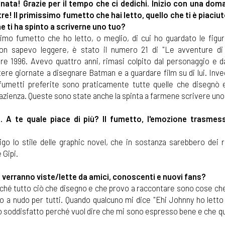
onata! Grazie per il tempo che ci dedichi. Inizio con una do
tre! Il primissimo fumetto che hai letto, quello che ti è piaciut
e ti ha spinto a scriverne uno tuo?
simo fumetto che ho letto, o meglio, di cui ho guardato le figu
on sapevo leggere, è stato il numero 21 di "Le avventure d
bre 1996. Avevo quattro anni, rimasi colpito dal personaggio e da
tere giornate a disegnare Batman e a guardare film su di lui. Inv
fumetti preferite sono praticamente tutte quelle che disegnò 
zienza. Queste sono state anche la spinta a farmene scrivere uno
. A te quale piace di più? Il fumetto, l'emozione trasmes
igo lo stile delle graphic novel, che in sostanza sarebbero dei 
 Gipi.
 verranno viste/lette da amici, conoscenti e nuovi fans?
rché tutto ciò che disegno e che provo a raccontare sono cose che
o a nudo per tutti. Quando qualcuno mi dice "Ehi Johnny ho letto i
to soddisfatto perché vuol dire che mi sono espresso bene e che q