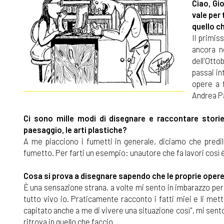
Ciao, Gi
vale per 
quello ch
Il primis
ancora n
dell'Otto
passai in
opere a 
Andrea Pa
Ci sono mille modi di disegnare e raccontare storie
paesaggio, le arti plastiche?
A me piacciono i fumetti in generale, diciamo che predil
fumetto. Per farti un esempio: unautore che fa lavori così è
Cosa si prova a disegnare sapendo che le proprie opere
È una sensazione strana, a volte mi sento in imbarazzo pe
tutto vivo io. Praticamente racconto i fatti miei e li mett
capitato anche a me di vivere una situazione così", mi sen
ritrova in quello che faccio.