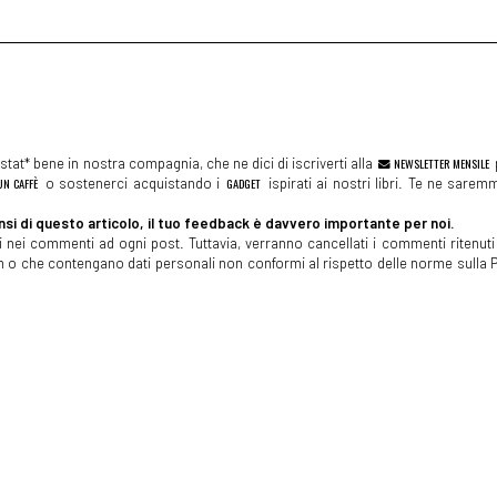
tat* bene in nostra compagnia, che ne dici di iscriverti alla
NEWSLETTER MENSILE
N CAFFÈ
o sostenerci acquistando i
GADGET
ispirati ai nostri libri. Te ne sare
si di questo articolo, il tuo feedback è davvero importante per noi.
 nei commenti ad ogni post. Tuttavia, verranno cancellati i commenti ritenuti 
spam o che contengano dati personali non conformi al rispetto delle norme sulla P