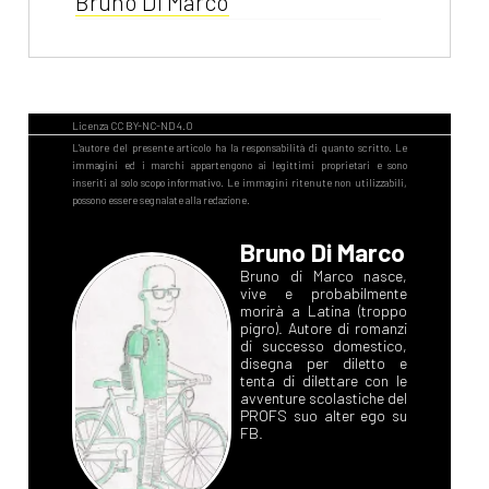
Bruno Di Marco
Gennaio 2017
[18]
[Detti&Proverbi] Na'
momm comp dec' fugghij,
dec' fugghij 'nan comp'n na'
momm, illustrazione di Bruno
Bruno Di Marco
Di Marco
Bruno di Marco nasce,
vive e probabilmente
morirà a Latina (troppo
pigro). Autore di romanzi
Novembre 2016
di successo domestico,
disegna per diletto e
tenta di dilettare con le
avventure scolastiche del
[08]
[Detti&Proverbi] L'oro
PROFS suo alter ego su
FB.
bon no ciàpa macia,
illustrazione di Bruno Di