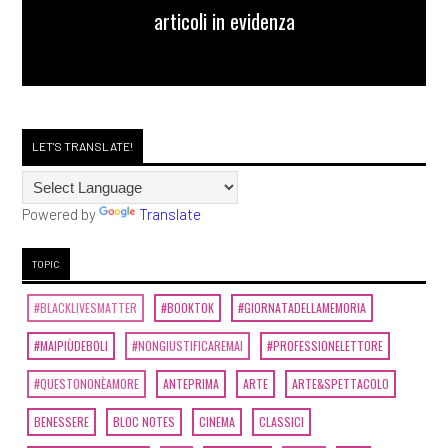
articoli in evidenza
LET'S TRANSLATE!
Powered by
Translate
TOPIC
#BLACKLIVESMATTER
#BOOKTOK
#GIORNATADELLAMEMORIA
#MAIPIÙDEBOLI
#NONGIUSTIFICAREMAI
#PROFESSIONELETTORE
#QUESTONONÈAMORE
ANTEPRIMA
ARTE
ARTE&SPETTACOLO
BENESSERE
BLOC NOTES
CINEMA
CLASSICI