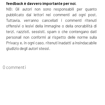
feedback è davvero importante per noi.
NB: Gli autori non sono responsabili per quanto
[04]
[Detti&Proverbi] Li soldi
pubblicato dai lettori nei commenti ad ogni post.
Tuttavia, verranno cancellati i commenti ritenuti
re lu carrucchiano se le fotte
offensivi o lesivi della immagine o della onorabilità di
lo sciampagnone,
terzi, razzisti, sessisti, spam o che contengano dati
illustrazione di Simona Bulla
personali non conformi al rispetto delle norme sulla
Privacy e, in ogni caso, ritenuti inadatti a insindacabile
giudizio degli autori stessi.
Giugno 2016
[19]
Avere le pezze al culo
0 commenti