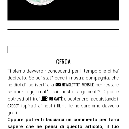
Marco
Settembre 2016
[19]
[Detti&Proverbi] La boca
l'è mai stràca, se la sa mìa de
aca, illustrazione di Bruno di
Marco
Ti siamo davvero riconoscenti per il tempo che ci hai
dedicato. Se sei stat* bene in nostra compagnia, che
Agosto 2016
ne dici di iscriverti alla
per restare
NEWSLETTER MENSILE
sempre aggiornat* sui nostri argomenti? Oppure
potresti offrirci
o sostenerci acquistando i
UN CAFFÈ
[02]
Le cerque non fa' le
ispirati ai nostri libri. Te ne saremmo davvero
GADGET
melarance
grati!
Oppure potresti lasciarci un commento per farci
sapere che ne pensi di questo articolo, il tuo
Luglio 2016