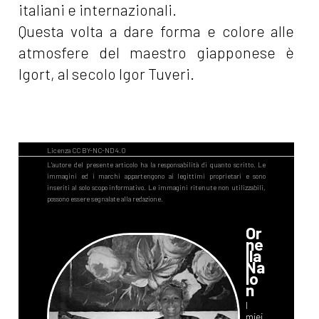
italiani e internazionali.
Questa volta a dare forma e colore alle
atmosfere del maestro giapponese è
Igort, al secolo Igor Tuveri.
Or
ne
lla
Na
lo
n
I
miei