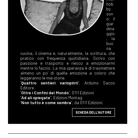
hob
by
son
o: il
giar
dina
ggio
, la
buo
na
cucina, il cinema e, naturalmente, la scrittura, che
pratico con frequenza quotidiana. Scrivo con
passione e trasporto e riesco a emozionarmi
mentre lo faccio. La mia speranza è di trasmettere
almeno un po’ di quella emozione a coloro che
leggeranno le mie storie.
“
Quattro sentieri variopinti
”, Arduino Sacco
Editore
“
Oltre i Confini del Mondo
”, 0111 Edizioni
“
Ad ali spiegate
”, Edizioni Montag
“
Non tutto è come sembra
”, da 0111 Edizioni.
SCHEDA DELL'AUTORE