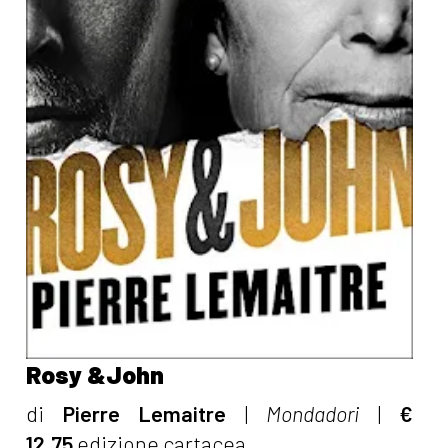
Rosy &John
di
Pierre Lemaitre
|
Mondadori
|
€
12,75
edizione cartacea