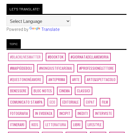
LET'S TRANSLATE!
Powered by
Translate
TOPIC
#BLACKLIVESMATTER
#BOOKTOK
#GIORNATADELLAMEMORIA
#MAIPIÙDEBOLI
#NONGIUSTIFICAREMAI
#PROFESSIONELETTORE
#QUESTONONÈAMORE
ANTEPRIMA
ARTE
ARTE&SPETTACOLO
BENESSERE
BLOC NOTES
CINEMA
CLASSICI
COMUNICATO STAMPA
ECO
EDITORIALE
EXPAT
FILM
FOTOGRAFIA
IN EVIDENZA
INCIPIT
INEDITI
INTERVISTE
ITINERARI
KIDS
LETTERATURA
LIBRI
LIFESTYLE