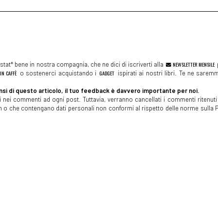
tat* bene in nostra compagnia, che ne dici di iscriverti alla
NEWSLETTER MENSILE
N CAFFÈ
o sostenerci acquistando i
GADGET
ispirati ai nostri libri. Te ne sare
si di questo articolo, il tuo feedback è davvero importante per noi.
 nei commenti ad ogni post. Tuttavia, verranno cancellati i commenti ritenuti 
spam o che contengano dati personali non conformi al rispetto delle norme sulla P