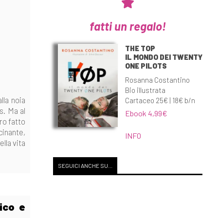
fatti un regalo!
THE TOP
IL MONDO DEI TWENTY
ONE PILOTS
Rosanna Costantino
Bio illustrata
lla noia
Cartaceo 25€ | 18€ b/n
s. Ma al
Ebook 4,99€
ro fatto
cinante,
INFO
lla vita
SEGUICI ANCHE SU...
ico e