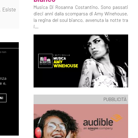
Musica Di Rosanna Costantino. Sono passati
. Esiste
dieci anni dalla scomparsa di Amy Winehouse,
la regina del soul bianco, avvenuta la notte tra
i...
enza
e e,
NI
PUBBLICITÀ