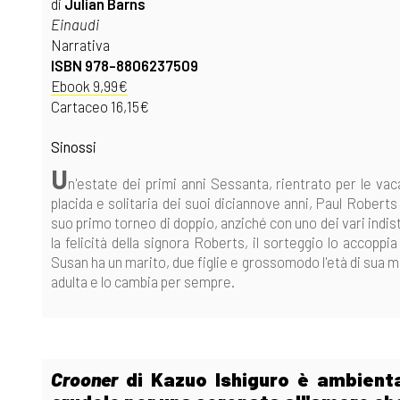
di
Julian Barns
Einaudi
Narrativa
ISBN 978-8806237509
Ebook 9,99€
Cartaceo 16,15€
Sinossi
U
n'estate dei primi anni Sessanta, rientrato per le vaca
placida e solitaria dei suoi diciannove anni, Paul Roberts
suo primo torneo di doppio, anziché con uno dei vari indi
la felicità della signora Roberts, il sorteggio lo accop
Susan ha un marito, due figlie e grossomodo l'età di sua ma
adulta e lo cambia per sempre.
Crooner
di Kazuo Ishiguro è ambienta