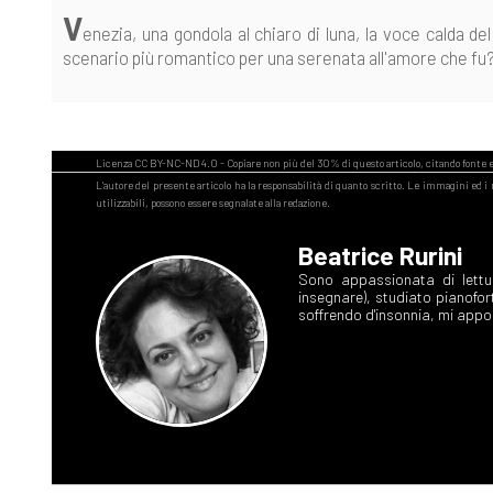
V
enezia, una gondola al chiaro di luna, la voce calda 
scenario più romantico per una serenata all'amore che fu? 
Beatrice Rurini
Sono appassionata di lettu
insegnare), studiato pianofor
soffrendo d'insonnia, mi appog