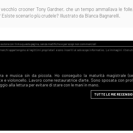
del vecchio crooner Tony Gardner, che un tempo ammaliava le folle
Esiste scenario più crudele? Illustrato da Bianca Bagnarelli.
ra e musica sin da piccola. Ho conseguito la maturità magistrale (s
te e violoncello. Lavoro come restauratrice d'arte. Sono sposata con prol
gio alla lettura per evitare di stare con le mani in mano.
TUTTE LE MIE RECENSIO