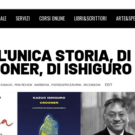
ALE
SERVIZI
CORSI ONLINE
LIBRI&SCRITTORI
ARTE&SPE
L'UNICA STORIA, DI
ONER, DI ISHIGURO
EDIT
EINAUDI
,
MINI REVIEW
,
NARRATIVA
,
POSTBEATRICERURINI
,
RECENSIONI