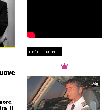
IL PIÙ LETTO DEL MESE
nuove
amore,
tra il