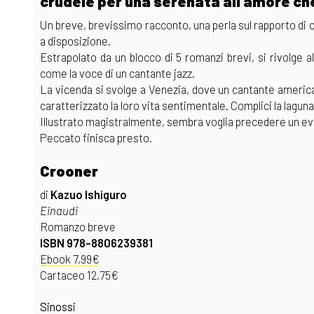
crudele per una serenata all'amore ch
Un breve, brevissimo racconto, una perla sul rapporto di 
a disposizione.
Estrapolato da un blocco di 5 romanzi brevi, si rivolge 
come la voce di un cantante jazz.
La vicenda si svolge a Venezia, dove un cantante american
caratterizzato la loro vita sentimentale. Complici la laguna
Illustrato magistralmente, sembra voglia precedere un e
Peccato finisca presto.
Crooner
di
Kazuo Ishiguro
Einaudi
Romanzo breve
ISBN 978-8806239381
Ebook 7,99€
Cartaceo 12,75€
Sinossi