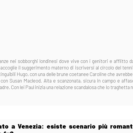
nze nei sobborghi londinesi dove vive con i genitori e afflitto da
 accoglie il suggerimento materno di iscriversi al circolo del tenni
stinguibili Hugo, con una delle brune coetanee Caroline che avrebbe
pia con Susan Macleod. Alta e scanzonata, sicura in campo e affas
dre. Con lei Paul inizia una relazione scandalosa che lo traghetta ne
to a Venezia: esiste scenario più romant