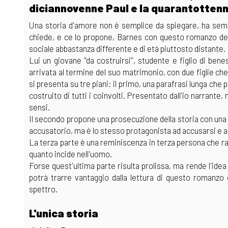
diciannovenne Paul e la quarantottenn
Una storia d'amore non è semplice da spiegare, ha sem
chiede, e ce lo propone, Barnes con questo romanzo del 
sociale abbastanza differente e di età piuttosto distante.
Lui un giovane "da costruirsi", studente e figlio di ben
arrivata al termine del suo matrimonio, con due figlie ch
si presenta su tre piani: il primo, una parafrasi lunga che 
costruito di tutti i coinvolti. Presentato dall'io narrante,
sensi.
Il secondo propone una prosecuzione della storia con una d
accusatorio, ma è lo stesso protagonista ad accusarsi e a 
La terza parte è una reminiscenza in terza persona che r
quanto incide nell'uomo.
Forse quest'ultima parte risulta prolissa, ma rende l'idea
potrà trarre vantaggio dalla lettura di questo romanzo 
spettro.
L'unica storia