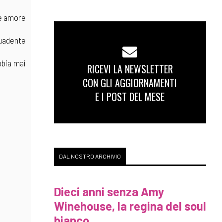
he amore
suadente
bbia mai
RICEVI LA NEWSLETTER
CON GLI AGGIORNAMENTI
E I POST DEL MESE
DAL NOSTRO ARCHIVIO
Dieci anni senza Amy
Winehouse, la regina del soul
bianco