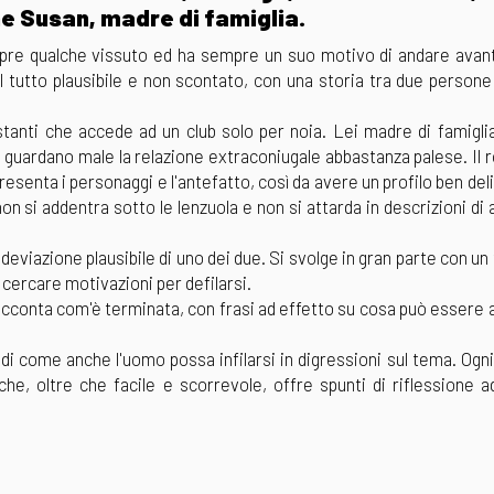
e Susan, madre di famiglia.
pre qualche vissuto ed ha sempre un suo motivo di andare avant
tutto plausibile e non scontato, con una storia tra due persone
estanti che accede ad un club solo per noia. Lei madre di famigli
e guardano male la relazione extraconiugale abbastanza palese. Il
presenta i personaggi e l'antefatto, così da avere un profilo ben del
 non si addentra sotto le lenzuola e non si attarda in descrizioni di
eviazione plausibile di uno dei due. Si svolge in gran parte con un 
cercare motivazioni per defilarsi.
acconta com'è terminata, con frasi ad effetto su cosa può essere
 di come anche l'uomo possa infilarsi in digressioni sul tema. Ogni
che, oltre che facile e scorrevole, offre spunti di riflessione 