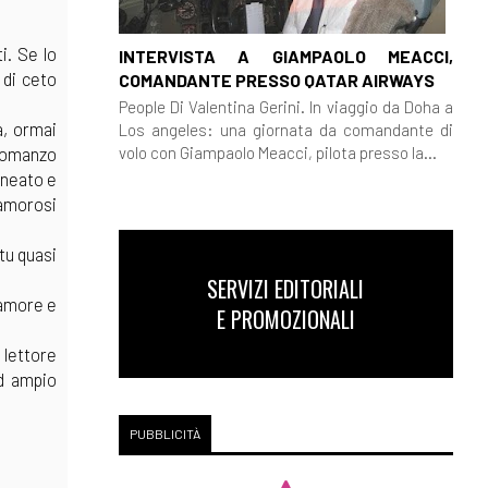
i. Se lo
INTERVISTA A GIAMPAOLO MEACCI,
 di ceto
COMANDANTE PRESSO QATAR AIRWAYS
People Di Valentina Gerini. In viaggio da Doha a
a, ormai
Los angeles: una giornata da comandante di
volo con Giampaolo Meacci, pilota presso la...
 romanzo
ineato e
 amorosi
tu quasi
SERVIZI EDITORIALI
 amore e
E PROMOZIONALI
 lettore
ad ampio
PUBBLICITÀ