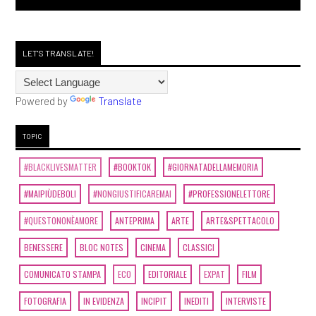
LET'S TRANSLATE!
Powered by
Translate
TOPIC
#BLACKLIVESMATTER
#BOOKTOK
#GIORNATADELLAMEMORIA
#MAIPIÙDEBOLI
#NONGIUSTIFICAREMAI
#PROFESSIONELETTORE
#QUESTONONÈAMORE
ANTEPRIMA
ARTE
ARTE&SPETTACOLO
BENESSERE
BLOC NOTES
CINEMA
CLASSICI
COMUNICATO STAMPA
ECO
EDITORIALE
EXPAT
FILM
FOTOGRAFIA
IN EVIDENZA
INCIPIT
INEDITI
INTERVISTE