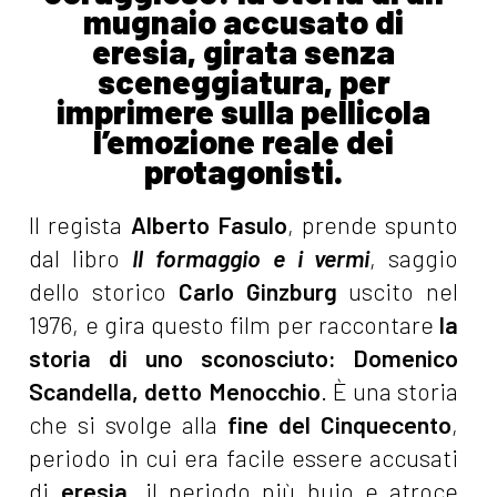
mugnaio accusato di
eresia, girata senza
sceneggiatura, per
imprimere sulla pellicola
l’emozione reale dei
protagonisti.
Il regista
Alberto Fasulo
, prende spunto
dal libro
Il formaggio e i vermi
, saggio
dello storico
Carlo Ginzburg
uscito nel
1976, e gira questo film per raccontare
la
storia di uno sconosciuto: Domenico
Scandella, detto Menocchio
. È una storia
che si svolge alla
fine del Cinquecento
,
periodo in cui era facile essere accusati
di
eresia
, il periodo più buio e atroce