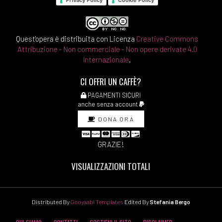
Privacy Policy
Cookie Policy
Quest'opera è distribuita con Licenza
Creative Commons
Attribuzione - Non commerciale - Non opere derivate 4.0
Internazionale
.
CI OFFRI UN CAFFÈ?
PAGAMENTI SICURI
anche senza account
DONA ORA
GRAZIE!
VISUALIZZAZIONI TOTALI
Distributed By
Gooyaabi Templates
Edited By
Stefania Bergo