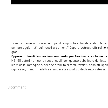
Ti siamo davvero riconoscenti per il tempo che ci hai dedicato. Se sei s
sempre aggiornat* sui nostri argomenti? Oppure potresti offrirci
U
grati!
Oppure potresti lasciarci un commento per farci sapere che ne pen
NB: Gli autori non sono responsabili per quanto pubblicato dai lettori
lesivi della immagine o della onorabilità di terzi, razzisti, sessisti, 
ogni caso, ritenuti inadatti a insindacabile giudizio degli autori stessi.
0 commenti