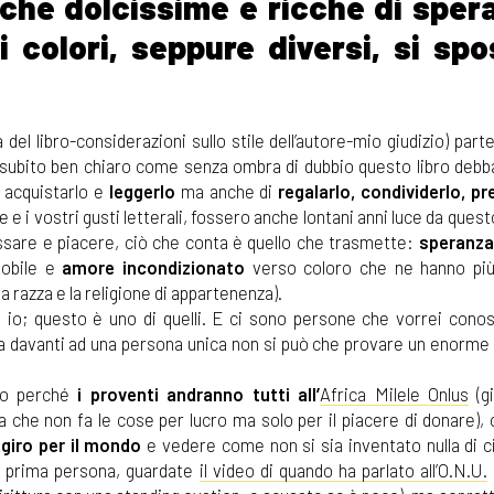
 anche dolcissime e ricche di sper
i colori, seppure diversi, si sp
el libro-considerazioni sullo stile dell’autore-mio giudizio) part
a subito ben chiaro come senza ombra di dubbio questo libro debb
i acquistarlo e
leggerlo
ma anche di
regalarlo, condividerlo, pr
re e i vostri gusti letterali, fossero anche lontani anni luce da ques
essare e piacere, ciò che conta è quello che trasmette:
speranza,
obile e
amore incondizionato
verso coloro che ne hanno più
la razza e la religione di appartenenza).
o io; questo è uno di quelli. E ci sono persone che vorrei cono
a davanti ad una persona unica non si può che provare un enorme 
olo perché
i proventi andranno tutti all’
Africa Milele Onlus
(g
a che non fa le cose per lucro ma solo per il piacere di donare), 
 giro per il mondo
e vedere come non si sia inventato nulla di c
in prima persona, guardate
il video di quando ha parlato all’O.N.U.