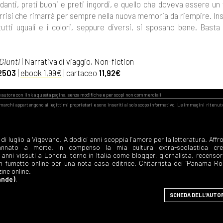
danti, preti buoni e preti ingordi, e quello che doveva essere un
 sorrisi che rimarrà per sempre nella nuova memoria da riempire. In
tti uguali e i colori, seppure diversi, si sposano bene. Basta
Giunti
| Narrativa di viaggio, Non-fiction
2503
|
ebook 1,99€
| cartaceo
11,92€
di luglio a Vigevano. A dodici anni scoppia l’amore per la letteratura. Affr
nato a morte. In compenso la mia cultura extra-scolastica cre
nni vissuti a Londra, torno in Italia come blogger, giornalista, recensor
n fumetto online per una nota casa editrice. Chitarrista dei ‘Panama Ro
zine online.
ande)
,
SCHEDA DELL'AUTO