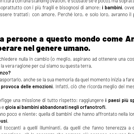
irittura con una standing ovation, e scusate se è poco), ma soprat
soprattutto con i più fragili e bisognosi di amore:
i bambini
, ovv
sere trattati: con amore. Perché loro, e solo loro, avranno il 
ora persone a questo mondo come A
perare nel genere umano.
iedere nulla in cambio (o meglio, aspirano ad ottenere una co
 la vera ragione per cui siamo su questa terra.
anzo?
 asportarlo, anche se la sua memoria da quel momento inizia a fare
 provoca delle emozioni
. Infatti, ciò che ricorda meglio dei me
prefigge una missione di tutto rispetto: raggiungere
i paesi più s
a e
gioia ai bambini abbandonati negli orfanotrofi
.
ano poco e niente: quella di bambini che hanno affrontato nella l
busi
.
toccanti a quelli illuminanti, da quelli che fanno tenerezza a q