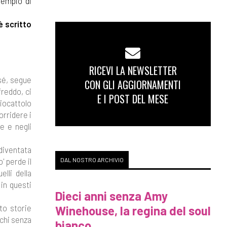
sempio di
 è scritto
RICEVI LA NEWSLETTER
sé, segue
CON GLI AGGIORNAMENTI
freddo, ci
E I POST DEL MESE
iocattolo
orridere i
e e negli
 diventata
DAL NOSTRO ARCHIVIO
' perde il
lli della
in questi
Dieci anni senza Amy
lto storie
Winehouse, la regina del soul
rchi senza
bianco