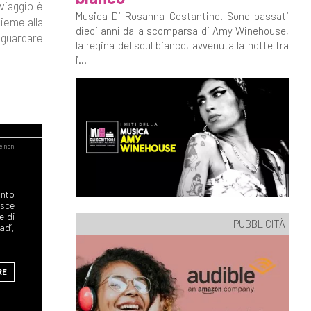
 viaggio è
Musica Di Rosanna Costantino. Sono passati
sieme alla
dieci anni dalla scomparsa di Amy Winehouse,
 guardare
la regina del soul bianco, avvenuta la notte tra
i...
onto
sce
e di
PUBBLICITÀ
ad’,
RE