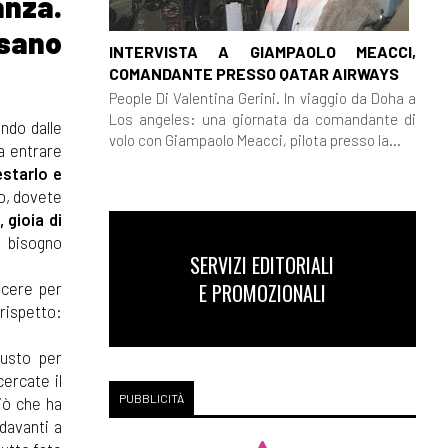
anza.
osano
INTERVISTA A GIAMPAOLO MEACCI,
COMANDANTE PRESSO QATAR AIRWAYS
People Di Valentina Gerini. In viaggio da Doha a
Los angeles: una giornata da comandante di
endo dalle
volo con Giampaolo Meacci, pilota presso la...
a entrare
estarlo e
to, dovete
 gioia di
 bisogno
SERVIZI EDITORIALI
E PROMOZIONALI
scere per
rispetto:
iusto per
cercate il
PUBBLICITÀ
iò che ha
davanti a