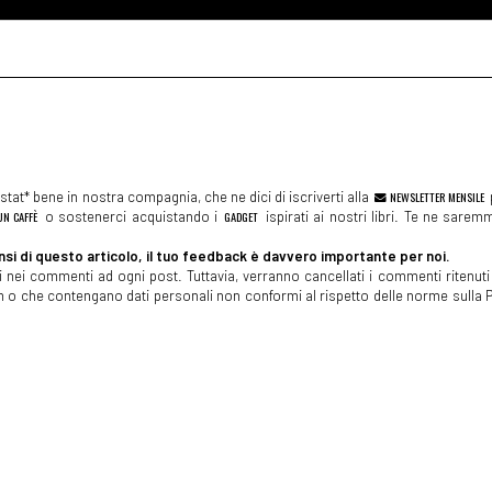
tat* bene in nostra compagnia, che ne dici di iscriverti alla
NEWSLETTER MENSILE
N CAFFÈ
o sostenerci acquistando i
GADGET
ispirati ai nostri libri. Te ne sare
si di questo articolo, il tuo feedback è davvero importante per noi.
 nei commenti ad ogni post. Tuttavia, verranno cancellati i commenti ritenuti 
spam o che contengano dati personali non conformi al rispetto delle norme sulla P