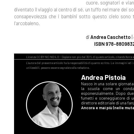
cuore, sognatori e vian
diventato il viaggio al centro di sé, un tuffo nel mare dei
consapevolezza che i bambini sotto questo cielo sono tu
l'arcobaleno.
di
Andrea Caschetto
|
ISBN 978-880983
Andrea Pistoia
Nasco in una solare giornata 
la scuola come un condan
esponenzialmente. Dopo due a
fumetti e sceneggiatore di u
direttore editoriale di una fan
Ancora e mai più (nelle mut