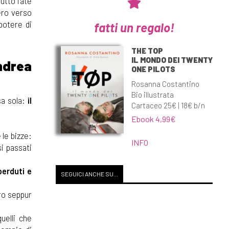
tutto fate
ero verso
potere di
fatti un regalo!
THE TOP
IL MONDO DEI TWENTY
ndrea
ONE PILOTS
Rosanna Costantino
Bio illustrata
sa sola:
il
Cartaceo 25€ | 18€ b/n
Ebook 4,99€
 le bizze:
INFO
si passati
perduti e
SEGUICI ANCHE SU...
oro seppur
uelli che