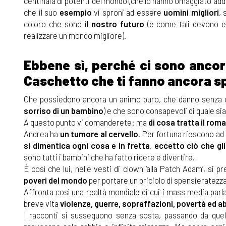
centinaia di potenti del mondo (che lo hanno omaggiato add
che il suo
esempio
vi sproni ad essere
uomini migliori
, 
coloro che sono
il nostro futuro
(e come tali devono es
realizzare un mondo migliore).
Ebbene sì, perché ci sono anc
Caschetto che ti fanno ancora s
Che possiedono ancora un animo puro, che danno senza ch
sorriso di un bambino
) e che sono consapevoli di quale sia
A questo punto vi domanderete: ma
di cosa tratta il rom
Andrea ha
un tumore al cervello
. Per fortuna riescono ad
si dimentica ogni cosa e in fretta
,
eccetto ciò che gli
sono tutti i bambini che ha fatto ridere e divertire.
È così che lui, nelle vesti di clown ‘alla Patch Adam’, si 
poveri del mondo
per portare un briciolo di spensieratezz
Affronta così una realtà mondiale di cui i mass media parl
breve vita
violenze, guerre, sopraffazioni, povertà ed a
I racconti si susseguono senza sosta, passando da quelli 