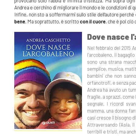
provocano solo rabbia e infinita tristezza. Ma sopra og
Andrea e cerchino di migliorare il mondo e le condizioni di q
Infine, non sto a soffermarmi sullo stile dell’autore perc
bene
. Ma soprattutto, è scritto
con il cuore
, che è poi ciò
Dove nasce l
Nel febbraio del 2015 
l'arcobaleno. Il bagaglio
sono una strana macchi
semplice, musica, matit
bambini che non sanno 
orfanotrofi, e senza pa
Andrea ha avuto un tumo
fragile, a sprazzi, come
segnale. I ricordi svan
mamma, una donna fanta
casi cresce il bisogno d
Attraversando l'Asia, i
terribili e tristi, ma a