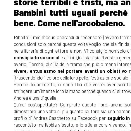
storie terribili e tristi, ma
Bambini tutti uguali perchè 
bene. Come nell'arcobaleno.
Ribalto il mio modus operandi di recensore (ovvero trama d
conclusioni solo perché questa volta voglio che sia fin d
nella libreria di ogni lettore e non. Vi consiglio non solo d
consigliarlo su social
e affini. Qualsiasi sia il vostro gene
averlo. Perché, al di là della trama che può o meno inter
vivere, entusiasmo nel portare avanti un obiettivo
n
(trascendendo il colore della loro pelle, l’estrazione sociale, 
Perché, lo ammetto, ci sono libri che vorrei aver scritt
stringere umilmente loro la mano perché quando ci si trov
Andrea è una di quelle.
Quindi cos’aspettate? Comprate questo libro, anche s
dimostrare una volta di più quanto l’autore sia una person
profilo di Andrea Caschetto su Facebook
per
seguirlo in
raccontato ma l’abbia vissuto, e lo stia ancora vivendo, 