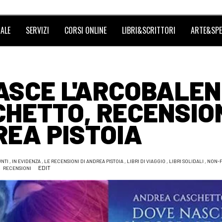
ALE
SERVIZI
CORSI ONLINE
LIBRI&SCRITTORI
ARTE&SPE
NASCE L'ARCOBALE
CHETTO, RECENSIO
REA PISTOIA
UNTI
,
IN EVIDENZA
,
LE RECENSIONI DI ANDREA PISTOIA
,
LIBRI DI VIAGGIO
,
LIBRI SOLIDALI
,
NON-F
EDIT
RECENSIONI