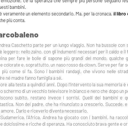
ni emozione, c’è la speranza che sempre più persone seguano l’e
uesti bambini.
hé è veramente un elemento secondario. Ma, per la cronaca,
il libro
 che più conta.
'arcobaleno
Andrea Caschetto parte per un lungo viaggio. Non ha bussole con 
 è leggero: nello zaino, con gli indumenti necessari per il caldo e il 
na per fare le bolle di sapone più grandi del mondo, qualche g
e colorate e, soprattutto, un naso rosso da clown. Serve per far s
più come si fa. Sono i bambini randagi, che vivono nelle strad
dre né madre fanno famiglia a sé.
re alla testa a quindici anni. Dopo l'intervento la sua memoria è
 lo schermo di un vecchio televisore in bianco e nero che dopo un po
iscono subito, restano invece i sorrisi. Quelli dei bambini e que
stica. Non del padre, che ha rinunciato a crescerlo. Succede, e 
i amore. Darlo e riceverlo diventa necessario.
l Sudamerica, l'Africa, Andrea ha giocato con i bambini, ha racco
nche dolcissime e ricche di speranza. Ha conosciuto brava gente e o