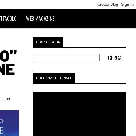
TTACOLO
WEB MAGAZINE
COSA CERCHI?
NO"
NE
COLLANA EDITORIALE
ICTION
,