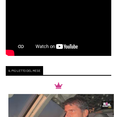
Gennaio 2019
[30]
Racconti di stelle al bar
Zodiak, di Loriana Lucciarini
e Maria Sabina Coluccia:
pagina 69
Dicembre 2018
IL PIÙ LETTO DEL MESE
[26]
Mille splendidi soli, di
Khaled Hosseini: pagina 69
[12]
Duma Key, di Stephen
King: pagina 69
[05]
Denti bianchi, di Zadie