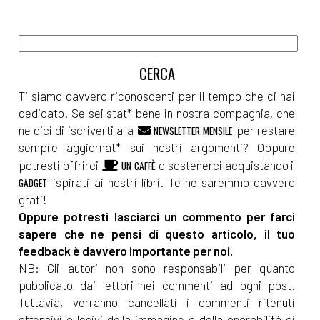
[12]
Il sogno dell'isola, di
Tamara Marcelli: pagina 69
Ti siamo davvero riconoscenti per il tempo che ci hai
Aprile 2022
dedicato. Se sei stat* bene in nostra compagnia, che
ne dici di iscriverti alla
per restare
NEWSLETTER MENSILE
sempre aggiornat* sui nostri argomenti? Oppure
[20]
Sognando la libertà, di
potresti offrirci
o sostenerci acquistando i
UN CAFFÈ
Silvia Pattarini: pagina 69
ispirati ai nostri libri. Te ne saremmo davvero
GADGET
[06]
Nucleo Operativo A5, di
grati!
Oppure potresti lasciarci un commento per farci
Nicolò Maniscalco: pagina 69
sapere che ne pensi di questo articolo, il tuo
feedback è davvero importante per noi.
Febbraio 2022
NB: Gli autori non sono responsabili per quanto
pubblicato dai lettori nei commenti ad ogni post.
Tuttavia, verranno cancellati i commenti ritenuti
[23]
Intrecci di Trama volume
offensivi o lesivi della immagine o della onorabilità di