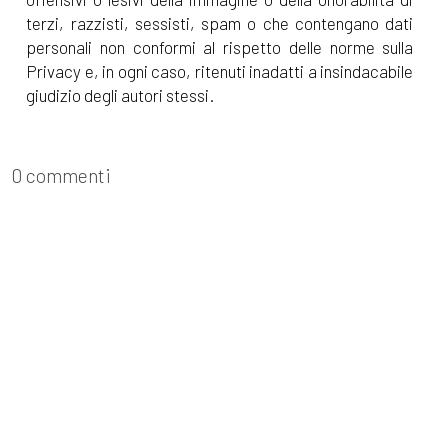
2, Autori Vari: pagina 69
terzi, razzisti, sessisti, spam o che contengano dati
personali non conformi al rispetto delle norme sulla
Privacy e, in ogni caso, ritenuti inadatti a insindacabile
Dicembre 2021
giudizio degli autori stessi.
[22]
Un modo lo trovo, di
Paola Napoleone: pagina 69
0 commenti
Novembre 2021
[24]
La stanza numero
cinque, di Stefania Bergo:
pagina 69
[17]
Battiti. Radio 100bpm, di
Matteo Carecci: pagina 69