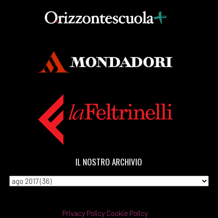
[16]
La quarta sorella, di
Vittorino Andreoli: pagina 69
Aprile 2018
[25]
Cenerentola a Kabul, di
Rukhsana Khan: pagina 69
[18]
Il tempo di un caffè, di
Silvia Pattarini: pagina 69
[11]
Tartarughe marine, di
Gianna Gambini: pagina 69
IL NOSTRO ARCHIVIO
[04]
La Repubblica delle
stragi impunite, di
Ferdinando Imposimato:
Privacy Policy
Cookie Policy