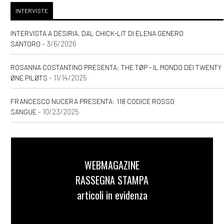
[03]
Storie delle Terre Unite.
INTERVISTE
Il risveglio della Fenice, di
Andrea Riccardo Gasparoni:
INTERVISTA A DESIRIA, DAL CHICK-LIT DI ELENA GENERO
- 3/6/2026
SANTORO
pagina 69
ROSANNA COSTANTINO PRESENTA: THE TØP - IL MONDO DEI TWENTY
- 11/14/2025
ØNE PILØTS
Agosto 2020
FRANCESCO NUCERA PRESENTA: 118 CODICE ROSSO
[20]
Caro e stinto, di Maury
- 10/23/2025
SANGUE
Incen: pagina 69
Maggio 2020
WEBMAGAZINE
RASSEGNA STAMPA
[15]
Natura morta, di Andrea
articoli in evidenza
Giorgi: pagina 69
[09]
I racconti incantati,