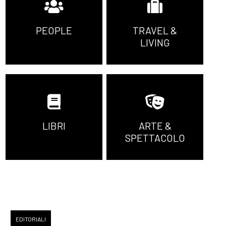
Grassulini: pagina 69
PEOPLE
TRAVEL &
LIVING
Luglio 2021
[29]
I tuoi sogni nel mio
cassetto, di Mariagrazia
Allegra: pagina 69
LIBRI
ARTE &
SPETTACOLO
Giugno 2021
[09]
Colette. Un sogno
audace, di Nicoletta Sipos:
pagina 69
EDITORIALI