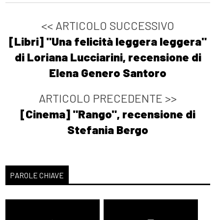
Ottobre 2021
<< ARTICOLO SUCCESSIVO
[Libri] "Una felicità leggera leggera"
[06]
Petrolio bollente, di
di Loriana Lucciarini, recensione di
Katia Manfredi: pagina 69
Elena Genero Santoro
Agosto 2021
ARTICOLO PRECEDENTE >>
[Cinema] "Rango", recensione di
[18]
Risorgemia, di Decimo
Stefania Bergo
Tagliapietra: pagina 69
[11]
Zetafobia 2: La città
morta, di Gualtiero Ferrari:
PAROLE CHIAVE
pagina 69
[04]
Virtuosismi da
imbianchino, di Loris