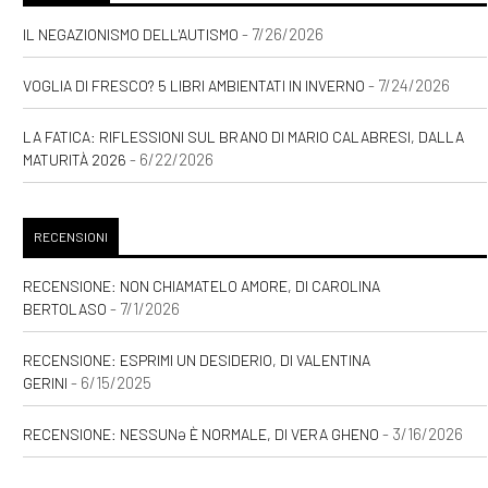
Maggio 2021
- 7/26/2026
IL NEGAZIONISMO DELL'AUTISMO
[19]
Luce Innaturale, di Nicole
- 7/24/2026
VOGLIA DI FRESCO? 5 LIBRI AMBIENTATI IN INVERNO
Tinazzi: pagina 69
LA FATICA: RIFLESSIONI SUL BRANO DI MARIO CALABRESI, DALLA
[04]
Una felicità semplice, di
- 6/22/2026
MATURITÀ 2026
Sara Rattaro: pagina 69
RECENSIONI
Febbraio 2021
RECENSIONE: NON CHIAMATELO AMORE, DI CAROLINA
- 7/1/2026
BERTOLASO
[24]
Zucchero filato, di
Valentina Pelliccia: pagina 69
RECENSIONE: ESPRIMI UN DESIDERIO, DI VALENTINA
- 6/15/2025
GERINI
Settembre 2020
- 3/16/2026
RECENSIONE: NESSUNƏ È NORMALE, DI VERA GHENO