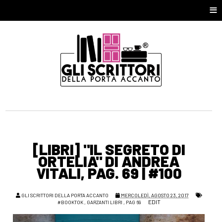
≡
[LIBRI] "IL SEGRETO DI
ORTELIA" DI ANDREA
VITALI, PAG. 69 | #100
GLI SCRITTORI DELLA PORTA ACCANTO
MERCOLEDÌ, AGOSTO 23, 2017
EDIT
#BOOKTOK
,
GARZANTI LIBRI
,
PAG 69