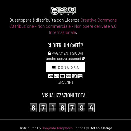
pagina 69
Marzo 2018
Quest'opera è distribuita con Licenza
Creative Commons
Attribuzione - Non commerciale - Non opere derivate 4.0
Internazionale
.
[28]
Cuore, di Edmondo De
CI OFFRI UN CAFFÈ?
Amicis: pagina 69
PAGAMENTI SICURI
[21]
La casa nel bosco, di
anche senza account
Gianrico e Francesco
DONA ORA
Carofiglio: pagina 69
GRAZIE!
[14]
Senilità, di Italo Svevo:
pagina 69
VISUALIZZAZIONI TOTALI
6
7
1
8
7
9
4
Febbraio 2018
Distributed By
Gooyaabi Templates
Edited By
Stefania Bergo