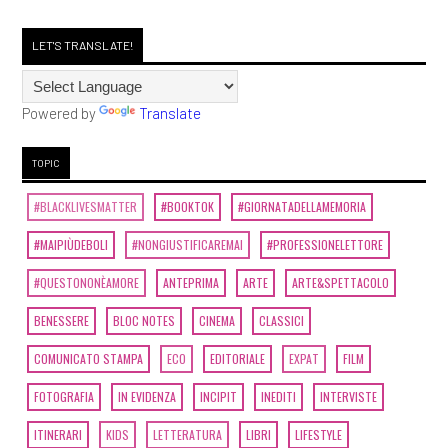
LET'S TRANSLATE!
Powered by
Translate
TOPIC
#BLACKLIVESMATTER
#BOOKTOK
#GIORNATADELLAMEMORIA
#MAIPIÙDEBOLI
#NONGIUSTIFICAREMAI
#PROFESSIONELETTORE
#QUESTONONÈAMORE
ANTEPRIMA
ARTE
ARTE&SPETTACOLO
BENESSERE
BLOC NOTES
CINEMA
CLASSICI
COMUNICATO STAMPA
ECO
EDITORIALE
EXPAT
FILM
FOTOGRAFIA
IN EVIDENZA
INCIPIT
INEDITI
INTERVISTE
ITINERARI
KIDS
LETTERATURA
LIBRI
LIFESTYLE