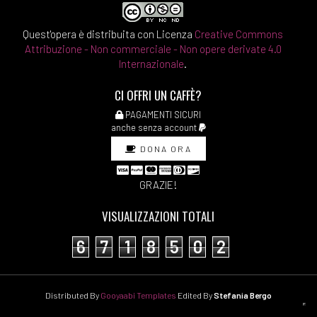
Quest'opera è distribuita con Licenza
Creative Commons
Attribuzione - Non commerciale - Non opere derivate 4.0
Internazionale
.
CI OFFRI UN CAFFÈ?
PAGAMENTI SICURI
anche senza account
DONA ORA
GRAZIE!
VISUALIZZAZIONI TOTALI
6
7
1
8
5
0
2
Distributed By
Gooyaabi Templates
Edited By
Stefania Bergo