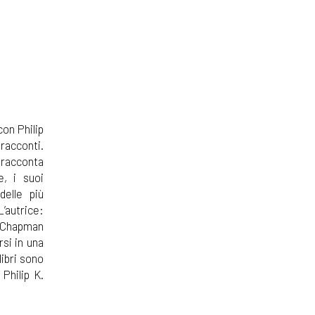
on Philip
 racconti.
 racconta
e, i suoi
delle più
’autrice:
la Chapman
rsi in una
libri sono
 Philip K.