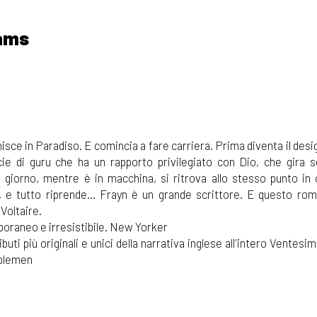
ams
ce in Paradiso. E comincia a fare carriera. Prima diventa il desi
cie di guru che ha un rapporto privilegiato con Dio, che gira 
n giorno, mentre è in macchina, si ritrova allo stesso punto in c
o, e tutto riprende... Frayn è un grande scrittore. E questo ro
 Voltaire.
raneo e irresistibile. New Yorker
buti più originali e unici della narrativa inglese all'intero Ventesi
plemen