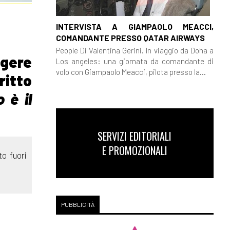
INTERVISTA A GIAMPAOLO MEACCI,
COMANDANTE PRESSO QATAR AIRWAYS
People Di Valentina Gerini. In viaggio da Doha a
ggere
Los angeles: una giornata da comandante di
volo con Giampaolo Meacci, pilota presso la...
critto
 è il
SERVIZI EDITORIALI
E PROMOZIONALI
to fuori
PUBBLICITÀ