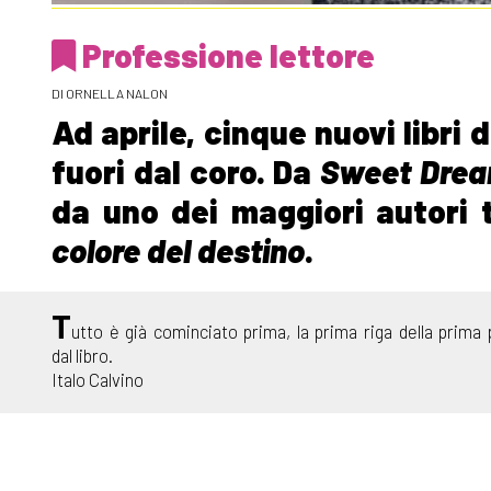
Professione lettore
DI ORNELLA NALON
Ad aprile, cinque nuovi libri 
fuori dal coro. Da
Sweet Dre
da uno dei maggiori autori t
colore del destino
.
T
utto è già cominciato prima, la prima riga della prima 
dal libro.
Italo Calvino