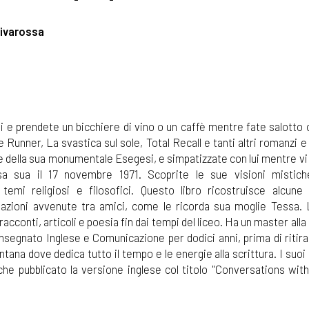
Rivarossa
e prendete un bicchiere di vino o un caffè mentre fate salotto c
de Runner, La svastica sul sole, Total Recall e tanti altri romanzi e
e della sua monumentale Esegesi, e simpatizzate con lui mentre vi
asa sua il 17 novembre 1971. Scoprite le sue visioni mistich
temi religiosi e filosofici. Questo libro ricostruisce alcune 
sazioni avvenute tra amici, come le ricorda sua moglie Tessa. L
racconti, articoli e poesia fin dai tempi del liceo. Ha un master al
nsegnato Inglese e Comunicazione per dodici anni, prima di ritira
ana dove dedica tutto il tempo e le energie alla scrittura. I suoi 
che pubblicato la versione inglese col titolo "Conversations with