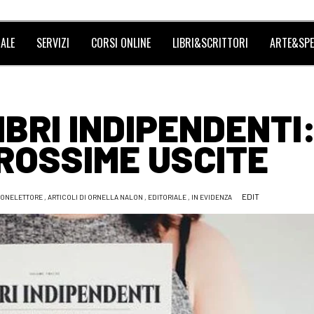
ALE
SERVIZI
CORSI ONLINE
LIBRI&SCRITTORI
ARTE&SPE
IBRI INDIPENDENTI
ROSSIME USCITE
EDIT
IONELETTORE
,
ARTICOLI DI ORNELLA NALON
,
EDITORIALE
,
IN EVIDENZA