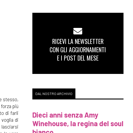
RICEVI LA NEWSLETTER
CON GLI AGGIORNAMENTI
E I POST DEL MESE
DAL NOSTRO ARCHIVIO
te stesso,
 forza più
 di farli
Dieci anni senza Amy
 voglia di
Winehouse, la regina del soul
 lasciarsi
bianco