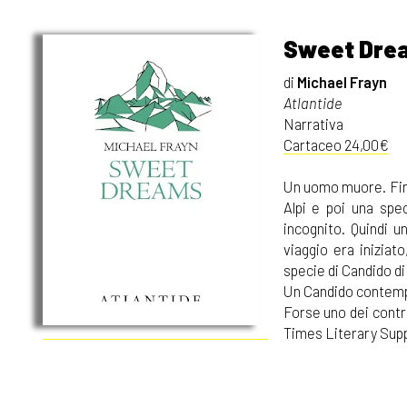
Sweet Dre
di
Michael Frayn
Atlantide
Narrativa
Cartaceo 24,00€
Un uomo muore. Finis
Alpi e poi una spe
incognito. Quindi u
viaggio era iniziat
specie di Candido di
Un Candido contempo
Forse uno dei contri
Times Literary Sup