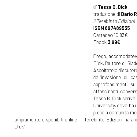
di
Tessa B. Dick
traduzione di
Dario 
Il Terebinto Edizioni
ISBN 897489535
Cartaceo 10,83€
Ebook
3,99€
Prego, accomodatevi 
Dick, lʼautore di Bla
Ascoltatelo discuter
dellʼinvasione di c
approfondimenti su 
affascinanti conver
Tessa B. Dick scrive 
University, dove ha i
piccola comunità mont
ampiamente disponibili online. Il Terebinto Edizioni ha an
Dick".