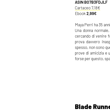
ASIN B07B3FDJLF
Cartaceo 7,18€
Ebook
2,99€
Maya Perri ha 35 anni,
Una donna normale, 
cercando di venire f
prova davvero inasp
spesso, non sono quel
prove di amicizia e u
forse per questo, spa
Blade Runner