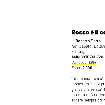
Rosso è il c
di
Roberta Fierro
Nativi Digitali Edizio
Fantasy
ASIN B07BZCH72X
Cartaceo 11,81€
Ebook
2,99€
“Non rinunciare mai a
promettimi che lo pro
grande che esista”. 
incontrare. Così dive
aiutare sempre chi ne