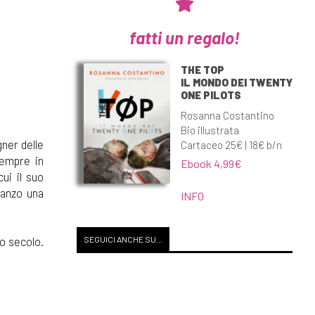
fatti un regalo!
THE TOP
IL MONDO DEI TWENTY
ONE PILOTS
Rosanna Costantino
Bio illustrata
gner delle
Cartaceo 25€ | 18€ b/n
sempre in
Ebook 4,99€
ui il suo
manzo una
INFO
mo secolo.
SEGUICI ANCHE SU...