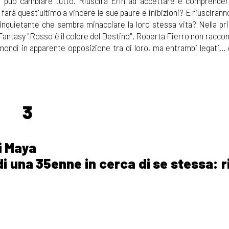
i può cambiare tutto. Riuscirà Erin ad accettare e comprender
 farà quest'ultimo a vincere le sue paure e inibizioni? E riusciranno
inquietante che sembra minacciare la loro stessa vita? Nella pr
Fantasy "Rosso è il colore del Destino", Roberta Fierro non raccon
di in apparente opposizione tra di loro, ma entrambi legati... d
3
i Maya
i una 35enne in cerca di se stessa: r