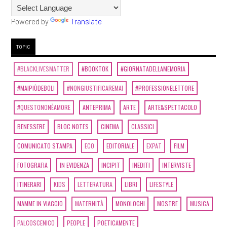
Powered by
Translate
TOPIC
#BLACKLIVESMATTER
#BOOKTOK
#GIORNATADELLAMEMORIA
#MAIPIÙDEBOLI
#NONGIUSTIFICAREMAI
#PROFESSIONELETTORE
#QUESTONONÈAMORE
ANTEPRIMA
ARTE
ARTE&SPETTACOLO
BENESSERE
BLOC NOTES
CINEMA
CLASSICI
COMUNICATO STAMPA
ECO
EDITORIALE
EXPAT
FILM
FOTOGRAFIA
IN EVIDENZA
INCIPIT
INEDITI
INTERVISTE
ITINERARI
KIDS
LETTERATURA
LIBRI
LIFESTYLE
MAMME IN VIAGGIO
MATERNITÀ
MONOLOGHI
MOSTRE
MUSICA
PALCOSCENICO
PEOPLE
POETICAMENTE