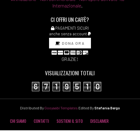
Internazionale
.
CI OFFRI UN CAFFÈ?
PAGAMENTI SICURI
anche senza account
DONA ORA
GRAZIE!
VISUALIZZAZIONI TOTALI
6
7
1
9
5
1
0
Distributed By
Gooyaabi Templates
Edited By
Stefania Bergo
CHI SIAMO
CONTATTI
SOSTIENI IL SITO
DISCLAIMER
COOKIE POLICY
PRIVACY POLICY