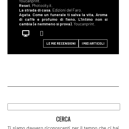
Youcanprint.
Reset
, Photocity.it.
La strada di casa
, Edizioni del Faro.
Agata. Come un funerale ti salva la vita, Aroma
di caffè e profumo di fieno, L'Intimo non si
cambia (e nemmeno si prova)
, Youcanprint.
LE MIE RECENSIONI
I MIEI ARTICOLI
Ti siamo davvero riconoscenti per il tempo che ci hai