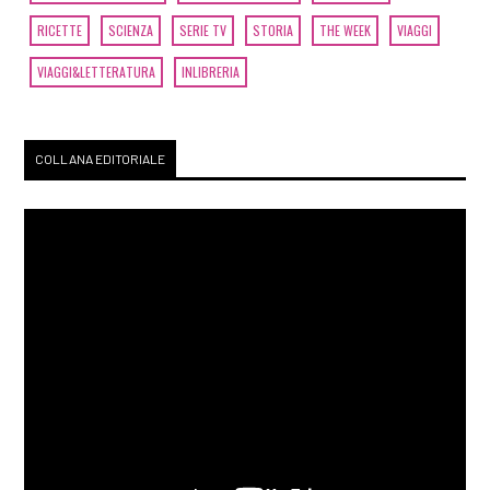
RICETTE
SCIENZA
SERIE TV
STORIA
THE WEEK
VIAGGI
VIAGGI&LETTERATURA
INLIBRERIA
COLLANA EDITORIALE