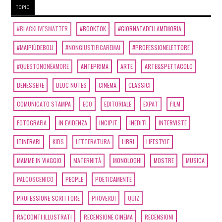
TOPIC
#BLACKLIVESMATTER
#BOOKTOK
#GIORNATADELLAMEMORIA
#MAIPIÙDEBOLI
#NONGIUSTIFICAREMAI
#PROFESSIONELETTORE
#QUESTONONÈAMORE
ANTEPRIMA
ARTE
ARTE&SPETTACOLO
BENESSERE
BLOC NOTES
CINEMA
CLASSICI
COMUNICATO STAMPA
ECO
EDITORIALE
EXPAT
FILM
FOTOGRAFIA
IN EVIDENZA
INCIPIT
INEDITI
INTERVISTE
ITINERARI
KIDS
LETTERATURA
LIBRI
LIFESTYLE
MAMME IN VIAGGIO
MATERNITÀ
MONOLOGHI
MOSTRE
MUSICA
PALCOSCENICO
PEOPLE
POETICAMENTE
PROFESSIONE SCRITTORE
PROVERBI
QUIZ
RACCONTI ILLUSTRATI
RECENSIONE CINEMA
RECENSIONI