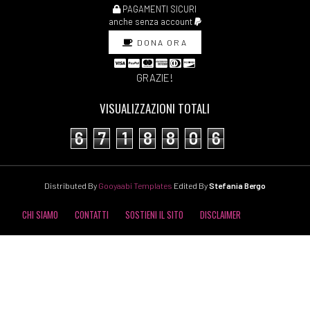
PAGAMENTI SICURI
anche senza account
DONA ORA
GRAZIE!
VISUALIZZAZIONI TOTALI
6
7
1
8
8
0
6
Distributed By
Gooyaabi Templates
Edited By
Stefania Bergo
CHI SIAMO
CONTATTI
SOSTIENI IL SITO
DISCLAIMER
COOKIE POLICY
PRIVACY POLICY