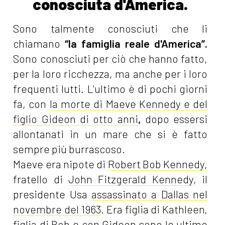
conosciuta d'America.
Sono talmente conosciuti che li
chiamano
“la famiglia reale d'America”.
Sono conosciuti per ciò che hanno fatto,
per la loro ricchezza, ma anche per i loro
frequenti lutti. L'ultimo è di pochi giorni
fa, con
la morte di Maeve Kennedy e del
figlio Gideon di otto anni
,
dopo essersi
allontanati in un mare che si è fatto
sempre più burrascoso.
Maeve era nipote di
Robert Bob Kennedy
,
fratello di
John Fitzgerald Kennedy
, il
presidente Usa
assassinato a Dallas nel
novembre del 1963
. Era figlia di Kathleen,
figlia di Bob e con Gideon sono le ultime