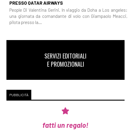
PRESSO QATAR AIRWAYS
People Di Valentina Gerini. In viaggio da Doha a Los angeles:
una giornata da comandante di volo con Giampaolo Meacci,
pilota presso la...
SERVIZI EDITORIALI
E PROMOZIONALI
PUBBLICITÀ
fatti un regalo!